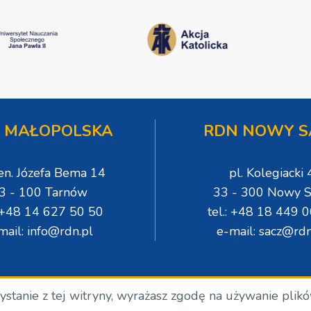
 MAŁOPOLSKA
RDN NOWY S
gen. Józefa Bema 14
pl. Kolegiacki 
3 - 100 Tarnów
33 - 300 Nowy S
: +48 14 627 50 50
tel.: +48 18 449 
mail: info@rdn.pl
e-mail: sacz@rdn
zystanie z tej witryny, wyrażasz zgodę na używanie plik
.