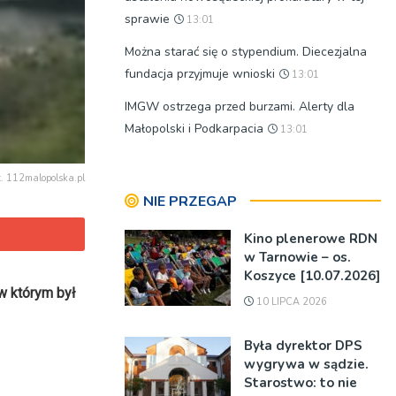
sprawie
13:01
Można starać się o stypendium. Diecezjalna
fundacja przyjmuje wnioski
13:01
IMGW ostrzega przed burzami. Alerty dla
Małopolski i Podkarpacia
13:01
t. 112malopolska.pl
NIE PRZEGAP
Kino plenerowe RDN
w Tarnowie – os.
Koszyce [10.07.2026]
w którym był
10 LIPCA 2026
Była dyrektor DPS
wygrywa w sądzie.
Starostwo: to nie