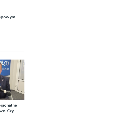
yspowym.
egionalne
we. Czy