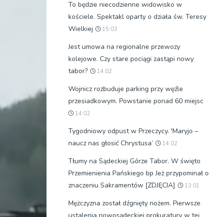
To będzie niecodzienne widowisko w
kościele. Spektakl oparty o działa św. Teresy
Wielkiej
15:03
Jest umowa na regionalne przewozy
kolejowe. Czy stare pociągi zastąpi nowy
tabor?
14:02
Wojnicz rozbuduje parking przy węźle
przesiadkowym. Powstanie ponad 60 miejsc
14:02
Tygodniowy odpust w Przeczycy. 'Maryjo –
naucz nas głosić Chrystusa’
14:02
Tłumy na Sądeckiej Górze Tabor. W święto
Przemienienia Pańskiego bp Jeż przypominał o
znaczeniu Sakramentów [ZDJĘCIA]
13:01
Mężczyzna został dźgnięty nożem. Pierwsze
ustalenia nowosądeckiej prokuratury w tej