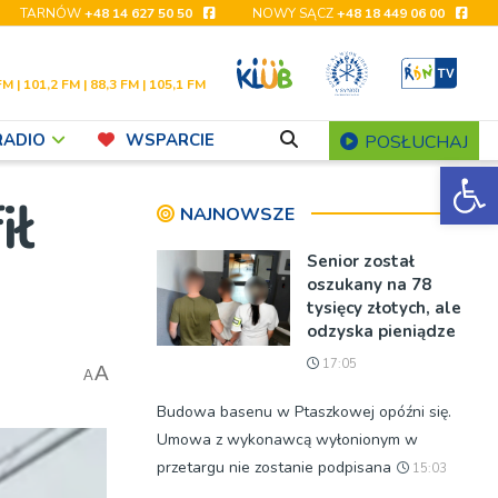
TARNÓW
+48 14 627 50 50
NOWY SĄCZ
+48 18 449 06 00
FM | 101,2 FM | 88,3 FM | 105,1 FM
RADIO
WSPARCIE
POSŁUCHAJ
Ot
ił
NAJNOWSZE
Senior został
oszukany na 78
tysięcy złotych, ale
odzyska pieniądze
17:05
A
A
Budowa basenu w Ptaszkowej opóźni się.
Umowa z wykonawcą wyłonionym w
przetargu nie zostanie podpisana
15:03