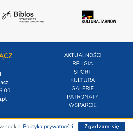
ĄCZ
AKTUALNOŚCI
RELIGIA
SPORT
4
KULTURA
ącz
GALERIE
06 00
PATRONATY
.pl
WSPARCIE
ów cookie.
Polityka prywatności.
Zgadzam się