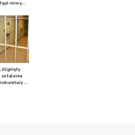
stąpi nowy
 dźgnięty
 ustalenia
rokuratury w