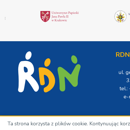
RDN
ul. 
3
tel.
e-
Ta strona korzysta z plików cookie. Kontynuując kor
Copyright © Wszelkie prawa zastrzeżone. RDN. 2024