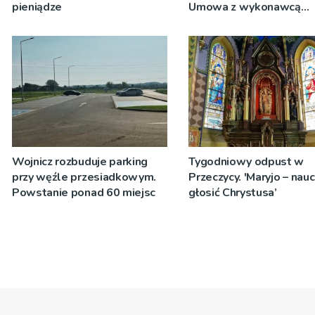
pieniądze
Umowa z wykonawcą
wyłonionym w przetargu
zostanie podpisana
Wojnicz rozbuduje parking
Tygodniowy odpust w
przy węźle przesiadkowym.
Przeczycy. 'Maryjo – nau
Powstanie ponad 60 miejsc
głosić Chrystusa’