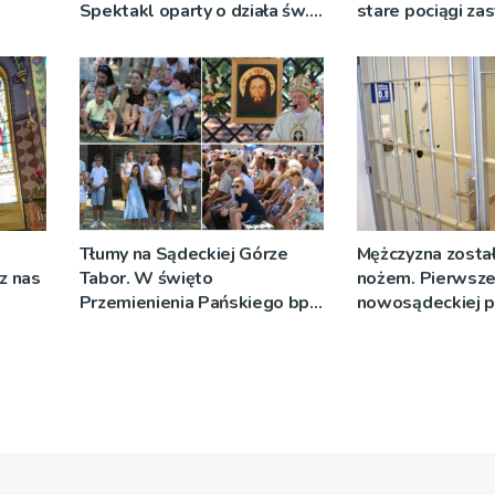
Spektakl oparty o działa św.
stare pociągi za
 nie
Teresy Wielkiej
tabor?
Tłumy na Sądeckiej Górze
Mężczyzna został
cz nas
Tabor. W święto
nożem. Pierwsze
Przemienienia Pańskiego bp
nowosądeckiej p
Jeż przypominał o znaczeniu
tej sprawie
Sakramentów [ZDJĘCIA]