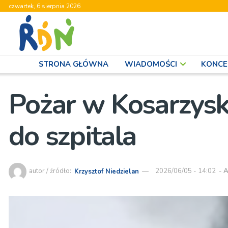
czwartek, 6 sierpnia 2026
STRONA GŁÓWNA
WIADOMOŚCI
KONCE
Pożar w Kosarzyska
do szpitala
autor / źródło:
Krzysztof Niedzielan
2026/06/05 - 14:02
-
A