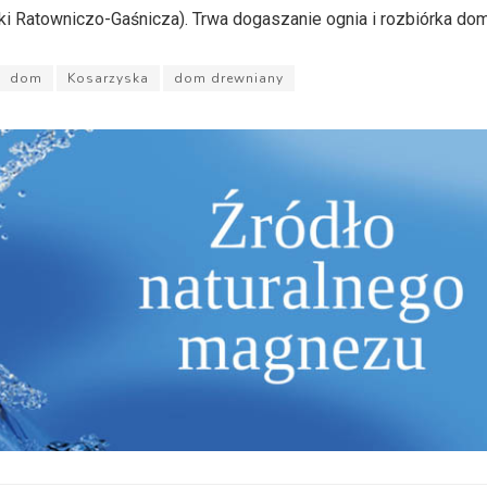
ki Ratowniczo-Gaśnicza). Trwa dogaszanie ognia i rozbiórka dom
dom
Kosarzyska
dom drewniany