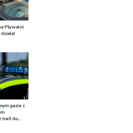
na Pływalni
działa!
nym gazie z
em
 trafi do