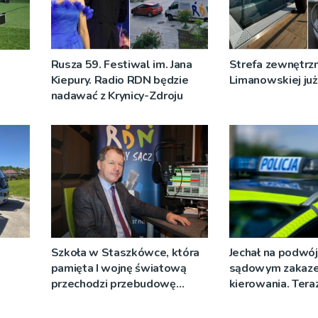
Rusza 59. Festiwal im. Jana
Strefa zewnętrz
Kiepury. Radio RDN będzie
Limanowskiej już 
nadawać z Krynicy-Zdroju
Szkoła w Staszkówce, która
Jechał na podwój
a
pamięta I wojnę światową
sądowym zakaz
przechodzi przebudowę
kierowania. Teraz
[WIDEO]
więzienia