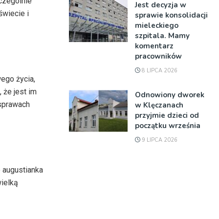
czególnie
Jest decyzja w
świecie i
sprawie konsolidacji
mieleckiego
szpitala. Mamy
komentarz
pracowników
8 LIPCA 2026
wego życia,
 że jest im
Odnowiony dworek
 sprawach
w Klęczanach
przyjmie dzieci od
początku września
9 LIPCA 2026
o augustianka
wielką