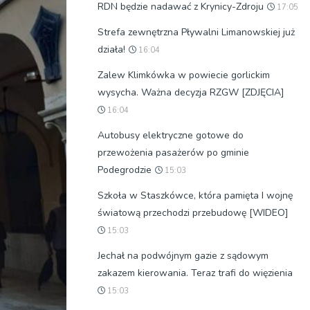
RDN będzie nadawać z Krynicy-Zdroju
17:05
Strefa zewnętrzna Pływalni Limanowskiej już
działa!
16:04
Zalew Klimkówka w powiecie gorlickim
wysycha. Ważna decyzja RZGW [ZDJĘCIA]
16:04
Autobusy elektryczne gotowe do
przewożenia pasażerów po gminie
Podegrodzie
15:03
Szkoła w Staszkówce, która pamięta I wojnę
światową przechodzi przebudowę [WIDEO]
15:03
Jechał na podwójnym gazie z sądowym
zakazem kierowania. Teraz trafi do więzienia
15:03