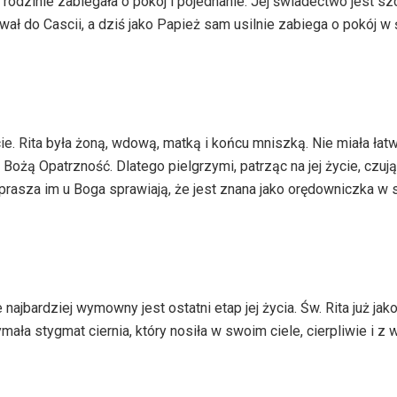
odzinie zabiegała o pokój i pojednanie. Jej świadectwo jest sz
wał do Cascii, a dziś jako Papież sam usilnie zabiega o pokój w 
ie. Rita była żoną, wdową, matką i końcu mniszką. Nie miała łat
Bożą Opatrzność. Dlatego pielgrzymi, patrząc na jej życie, czują,
e wyprasza im u Boga sprawiają, że jest znana jako orędowniczka w
najbardziej wymowny jest ostatni etap jej życia. Św. Rita już jak
ła stygmat ciernia, który nosiła w swoim ciele, cierpliwie i z 