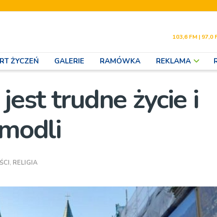
103,6 FM | 97,0 
RT ŻYCZEŃ
GALERIE
RAMÓWKA
REKLAMA
jest trudne życie i
 modli
ŚCI
,
RELIGIA