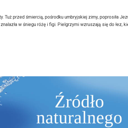
y. Tuż przed śmiercią, pośrodku umbryjskiej zimy, poprosiła Jez
 znalazła w śniegu różę i figi. Pielgrzymi wzruszają się do łez, k