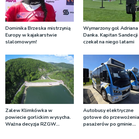
Dominika Brzeska mistrzynią
Wymarzony gol Adriana
Europy w kajakarstwie
Danka. Kapitan Sandecji
slalomowym!
czekał na niego latami
Zalew Klimkówka w
Autobusy elektryczne
powiecie gorlickim wysycha.
gotowe do przewożeni
Ważna decyzja RZGW
pasażerów po gminie
[ZDJĘCIA]
Podegrodzie