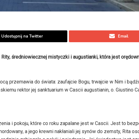
Udostępnij na Twitter
Email
Rity, średniowiecznej mistyczki i augustianki, która jest orędow
ocą przemawia do świata: zaufajcie Bogu, trwajcie w Nim i bądźc
emu rektor jej sanktuarium w Cascii augustianin, o. Giustino C
enia i pokoju, które co roku zapalane jest w Cascii. Jest to bez
ordowany, a jego krewni nakłaniali jej synów do zemsty, Rita os