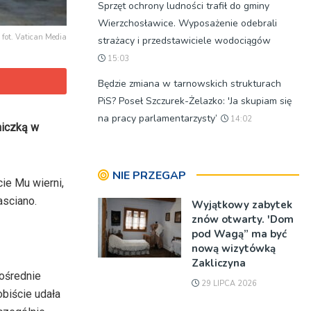
Sprzęt ochrony ludności trafił do gminy
Wierzchosławice. Wyposażenie odebrali
fot. Vatican Media
strażacy i przedstawiciele wodociągów
15:03
Będzie zmiana w tarnowskich strukturach
PiS? Poseł Szczurek-Żelazko: 'Ja skupiam się
na pracy parlamentarzysty’
14:02
niczką w
NIE PRZEGAP
ie Mu wierni,
asciano.
Wyjątkowy zabytek
znów otwarty. 'Dom
pod Wagą” ma być
nową wizytówką
Zakliczyna
pośrednie
29 LIPCA 2026
obiście udała