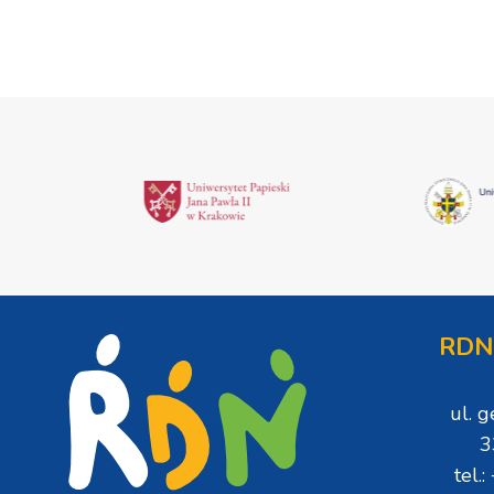
RDN
ul. 
3
tel.