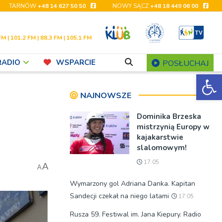
TARNÓW
+48 14 627 50 50
NOWY SĄCZ
+48 18 449 06 00
FM | 101,2 FM | 88,3 FM | 105,1 FM
RADIO
WSPARCIE
POSŁUCHAJ
Ot
NAJNOWSZE
Dominika Brzeska
mistrzynią Europy w
kajakarstwie
slalomowym!
17:05
A
A
Wymarzony gol Adriana Danka. Kapitan
Sandecji czekał na niego latami
17:05
Rusza 59. Festiwal im. Jana Kiepury. Radio