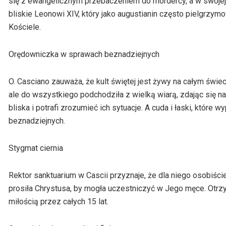
się z ewangelicznym przebaczeniem do mordercy, a w swojej r
bliskie Leonowi XIV, który jako augustianin często pielgrzymo
Kościele.
Orędowniczka w sprawach beznadziejnych
O. Casciano zauważa, że kult świętej jest żywy na całym świec
ale do wszystkiego podchodziła z wielką wiarą, zdając się na 
bliska i potrafi zrozumieć ich sytuacje. A cuda i łaski, któr
beznadziejnych.
Stygmat ciernia
Rektor sanktuarium w Cascii przyznaje, że dla niego osobiście 
prosiła Chrystusa, by mogła uczestniczyć w Jego męce. Otrzyma
miłością przez całych 15 lat.