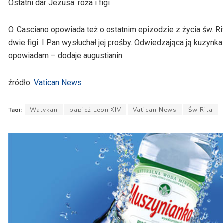
Ostatni dar Jezusa: róża i figi
O. Casciano opowiada też o ostatnim epizodzie z życia św. Rit
dwie figi. I Pan wysłuchał jej prośby. Odwiedzająca ją kuzynka
opowiadam – dodaje augustianin.
źródło:
Vatican News
Tagi:
Watykan
papież Leon XIV
Vatican News
Św Rita