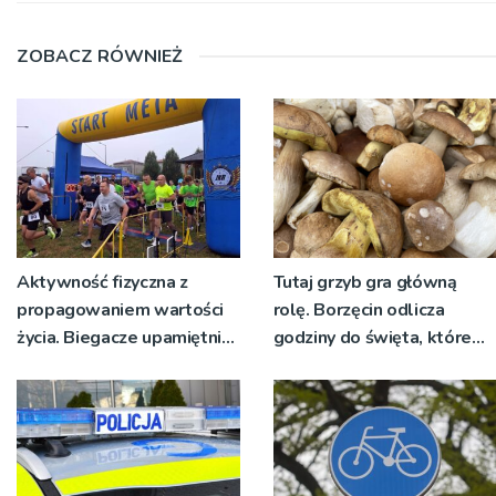
ZOBACZ RÓWNIEŻ
Aktywność fizyczna z
Tutaj grzyb gra główną
propagowaniem wartości
rolę. Borzęcin odlicza
życia. Biegacze upamiętnili
godziny do święta, które
św. Maksymiliana Kolbego
wyrosło na tradycji
pokoleń