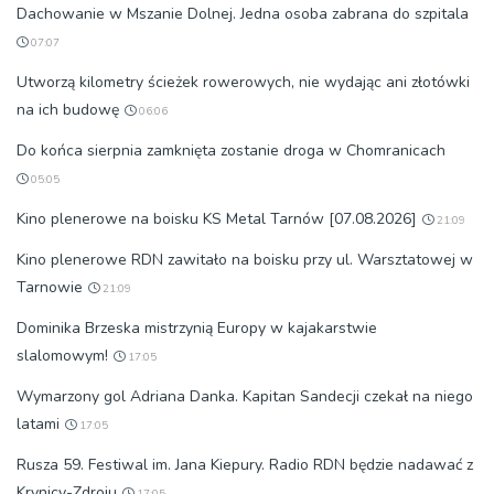
Dachowanie w Mszanie Dolnej. Jedna osoba zabrana do szpitala
07:07
Utworzą kilometry ścieżek rowerowych, nie wydając ani złotówki
na ich budowę
06:06
Do końca sierpnia zamknięta zostanie droga w Chomranicach
05:05
Kino plenerowe na boisku KS Metal Tarnów [07.08.2026]
21:09
Kino plenerowe RDN zawitało na boisku przy ul. Warsztatowej w
Tarnowie
21:09
Dominika Brzeska mistrzynią Europy w kajakarstwie
slalomowym!
17:05
Wymarzony gol Adriana Danka. Kapitan Sandecji czekał na niego
latami
17:05
Rusza 59. Festiwal im. Jana Kiepury. Radio RDN będzie nadawać z
Krynicy-Zdroju
17:05