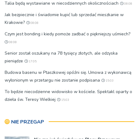
Talia będą wystawiane w niecodziennych okolicznościach
08:08
Jak bezpiecznie i świadomie kupić lub sprzedać mieszkanie w
Krakowie?
08:08
Czym jest bonding i kiedy pomoże zadbać o piękniejszy uśmiech?
08:08
Senior został oszukany na 78 tysięcy złotych, ale odzyska
pieniądze
17:05
Budowa basenu w Ptaszkowej opóźni się. Umowa z wykonawcą
wyłonionym w przetargu nie zostanie podpisana
15:03
To będzie niecodzienne widowisko w kościele. Spektakl oparty o
dzieła św. Teresy Wielkiej
15:03
NIE PRZEGAP