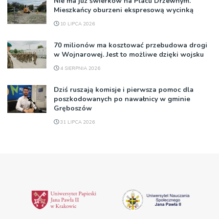
Nie ma już świerków na Placu Drzewnym.
Mieszkańcy oburzeni ekspresową wycinką
10 LIPCA 2026
70 milionów ma kosztować przebudowa drogi
w Wojnarowej. Jest to możliwe dzięki wojsku
4 SIERPNIA 2026
Dziś ruszają komisje i pierwsza pomoc dla
poszkodowanych po nawałnicy w gminie
Gręboszów
31 LIPCA 2026