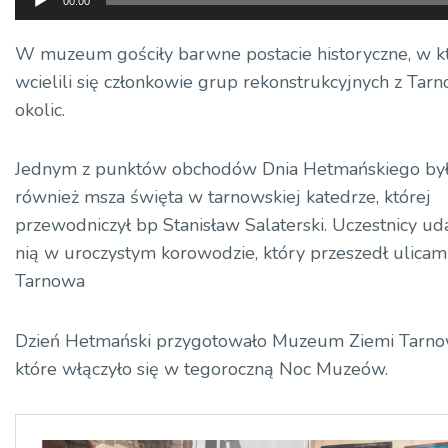
00:00
plików
dźwiękowych
W muzeum gościły barwne postacie historyczne, w k
wcielili się członkowie grup rekonstrukcyjnych z Tarn
okolic.
Jednym z punktów obchodów Dnia Hetmańskiego by
również msza święta w tarnowskiej katedrze, której
przewodniczył bp Stanisław Salaterski. Uczestnicy uda
nią w uroczystym korowodzie, który przeszedł ulicam
Tarnowa
Dzień Hetmański przygotowało Muzeum Ziemi Tarnow
które włączyło się w tegoroczną Noc Muzeów.