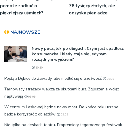
pomoże zadbać o
78 tysięcy złotych, ale
piękniejszy uśmiech?
odzyska pieniądze
NAJNOWSZE
Nowy początek po długach. Czym jest upadłość
konsumencka i kiedy staje się jedynym
rozsądnym wyjściem?
10:10
Pójdą z Dębicy do Zawady, aby modlić się o trzeźwość
09:09
Tarnowscy strażacy walczą ze skutkami burz. Zgłoszenia wciąż
napływają
09:09
W centrum Laskowej będzie nowy most. Do końca roku trzeba
będzie korzystać z objazdów
09:09
Nie tylko na deskach teatru. Prapremiery tegorocznego festiwalu