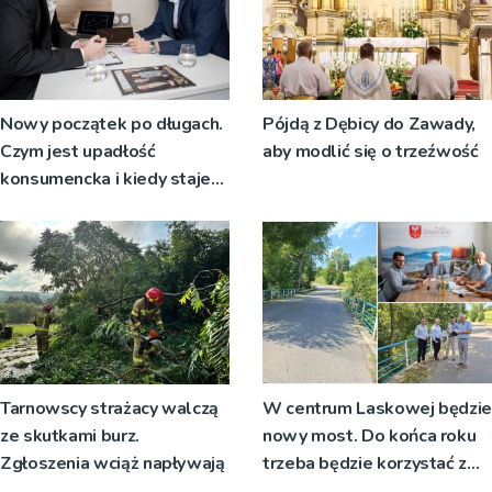
Nowy początek po długach.
Pójdą z Dębicy do Zawady,
Czym jest upadłość
aby modlić się o trzeźwość
konsumencka i kiedy staje
się jedynym rozsądnym
wyjściem?
Tarnowscy strażacy walczą
W centrum Laskowej będzie
ze skutkami burz.
nowy most. Do końca roku
Zgłoszenia wciąż napływają
trzeba będzie korzystać z
objazdów