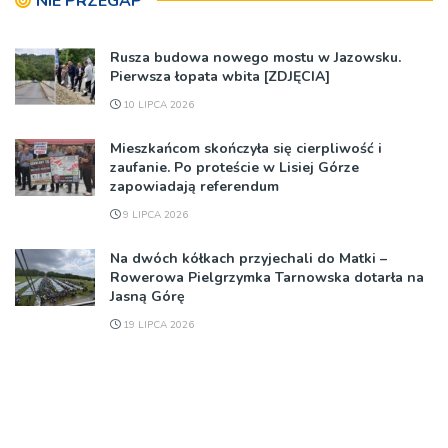
NIE PRZEGAP
Rusza budowa nowego mostu w Jazowsku.
Pierwsza łopata wbita [ZDJĘCIA]
10 LIPCA 2026
Mieszkańcom skończyła się cierpliwość i
zaufanie. Po proteście w Lisiej Górze
zapowiadają referendum
9 LIPCA 2026
Na dwóch kółkach przyjechali do Matki –
Rowerowa Pielgrzymka Tarnowska dotarła na
Jasną Górę
19 LIPCA 2026