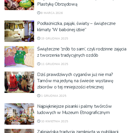
Plastykę Obrzędową
8 MARCA 2026
Podłażniczka, pająki, światy – świąteczne
klimaty 'W babcinej izbie”
19 GRUDNIA 2025
Świąteczne 'zrób to sam’, czyli rodzinne zajęcia
z tworzenia tradycyjnych ozdób
11 GRUDNIA 2025
Dziś prawdziwych cyganów już nie ma?
Tarnów ma jedyną na świecie wystawę
zbiorów o tej mniejszości etnicznej
1 GRUDNIA 2025
Najpiękniejsze pisanki i palmy twórców
ludowych w Muzeum Etnograficznym
10 KWIETNIA 2025
Zalipiańska tradycja zamknięta w publikacji