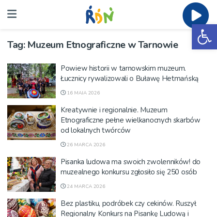
Ot
Tag:
Muzeum Etnograficzne w Tarnowie
Powiew historii w tarnowskim muzeum.
Łucznicy rywalizowali o Buławę Hetmańską
16 MAJA 2026
Kreatywnie i regionalnie. Muzeum
Etnograficzne pełne wielkanocnych skarbów
od lokalnych twórców
26 MARCA 2026
Pisanka ludowa ma swoich zwolenników! do
muzealnego konkursu zgłosiło się 250 osób
24 MARCA 2026
Bez plastiku, podróbek czy cekinów. Ruszył
Regionalny Konkurs na Pisankę Ludową i