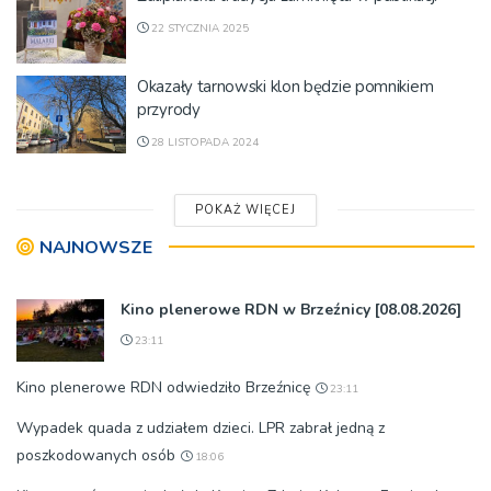
22 STYCZNIA 2025
Okazały tarnowski klon będzie pomnikiem
przyrody
28 LISTOPADA 2024
POKAŻ WIĘCEJ
NAJNOWSZE
Kino plenerowe RDN w Brzeźnicy [08.08.2026]
23:11
Kino plenerowe RDN odwiedziło Brzeźnicę
23:11
Wypadek quada z udziałem dzieci. LPR zabrał jedną z
poszkodowanych osób
18:06