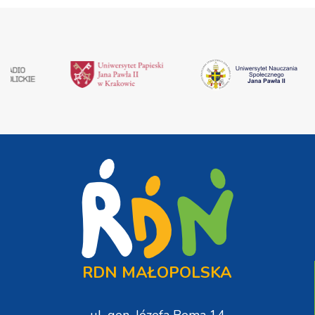
RDN MAŁOPOLSKA
ul. gen. Józefa Bema 14