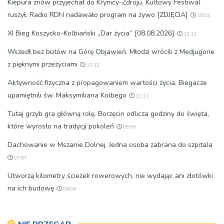
Kiepura znów przyjechał do Krynicy-Zdroju. Kultowy Festiwal
ruszył. Radio RDN nadawało program na żywo [ZDJĘCIA]
15:03
XI Bieg Koszycko-Kolbiański „Dar życia” [08.08.2026]
12:12
Wszedł bez butów na Górę Objawień. Młodzi wrócili z Medjugorie
z pięknymi przeżyciami
12:12
Aktywność fizyczna z propagowaniem wartości życia. Biegacze
upamiętnili św. Maksymiliana Kolbego
11:11
Tutaj grzyb gra główną rolę. Borzęcin odlicza godziny do święta,
które wyrosło na tradycji pokoleń
09:09
Dachowanie w Mszanie Dolnej. Jedna osoba zabrana do szpitala
07:07
Utworzą kilometry ścieżek rowerowych, nie wydając ani złotówki
na ich budowę
06:06