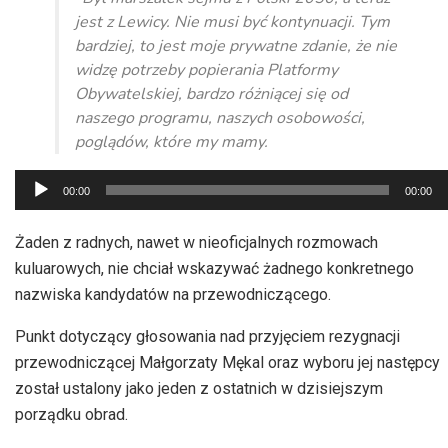
jest z Lewicy. Nie musi być kontynuacji. Tym
bardziej, to jest moje prywatne zdanie, że nie
widzę potrzeby popierania Platformy
Obywatelskiej, bardzo różniącej się od
naszego programu, naszych osobowości,
poglądów, które my mamy.
Odtwarzacz
00:00
00:00
plików
dźwiękowych
Żaden z radnych, nawet w nieoficjalnych rozmowach
kuluarowych, nie chciał wskazywać żadnego konkretnego
nazwiska kandydatów na przewodniczącego.
Punkt dotyczący głosowania nad przyjęciem rezygnacji
przewodniczącej Małgorzaty Mękal oraz wyboru jej następcy
został ustalony jako jeden z ostatnich w dzisiejszym
porządku obrad.