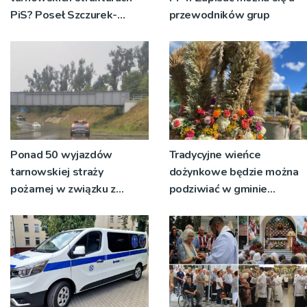
PiS? Poseł Szczurek-
przewodników grup
Żelazko: 'Ja skupiam się na
pracy parlamentarzysty’
Ponad 50 wyjazdów
Tradycyjne wieńce
tarnowskiej straży
dożynkowe będzie można
pożarnej w związku z
podziwiać w gminie
burzami i ulewami
Ryglice