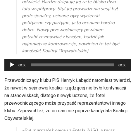
odwieść. Bardzo dziękuję jej za te blisko dwa
lata współpracy. Styl jej prowadzenia sesji był
profesjonalny, ucinane były wycieczki
polityczne czy partyjne, ja to oceniam bardzo
dobre. Nowy przewodniczący powinien
potrafić rozmawiać z każdym, budzić jak
najmniejsze kontrowersje, powinien to też być
kandydat Koalicji Obywatelskiej.
Odtwarzacz
00:00
00:00
plików
dźwiękowych
Przewodniczący klubu PiS Henryk Łabędź natomiast twierdzi,
że nawet w sejmowej koalicji rządzącej nie było kontynuacji
na stanowiskach, dlatego niewykluczone, że fotel
przewodniczącego może przypaść reprezentantowi innego
klubu. Zapewnił też, że on sam nie poprze kandydata Koalicji
Obywatelskiej.
-Był marszałek sejmu z Polski 2050, a teraz