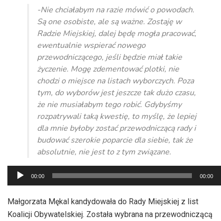
-Nie chciałabym na razie mówić o powodach.
Są one osobiste, ale są ważne. Zostaję w
Radzie Miejskiej, dalej będę mogła pracować,
ewentualnie wspierać nowego
przewodniczącego, jeśli będzie miał takie
życzenie. Mogę zdementować plotki, nie
chodzi o miejsce na listach wyborczych. Poza
tym, do wyborów jest jeszcze tak dużo czasu,
że nie musiałabym tego robić. Gdybyśmy
rozpatrywali taką kwestię, to myślę, że lepiej
dla mnie byłoby zostać przewodniczącą rady i
budować szerokie poparcie dla siebie, tak że
absolutnie, nie jest to z tym związane.
Odtwarzacz
00:00
00:00
plików
dźwiękowych
Małgorzata Mękal kandydowała do Rady Miejskiej z list
Koalicji Obywatelskiej. Została wybrana na przewodniczącą