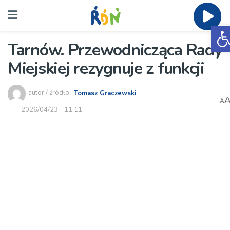
O
Tarnów. Przewodnicząca Rady
Miejskiej rezygnuje z funkcji
autor / źródło:
Tomasz Graczewski
A
2026/04/23 - 11:11