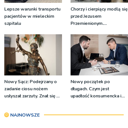
Lepsze warunki transportu
Chorzy i cierpiący modlą się
pacjentów w mieleckim
przed Jezusem
szpitalu
Przemienionym.
Przystępują do sakramentu
namaszczenia [ZDJĘCIA]
Nowy Sącz: Podejrzany o
Nowy początek po
zadanie ciosu nożem
długach. Czym jest
usłyszał zarzuty. Znał się z
upadłość konsumencka i
pokrzywdzonym
kiedy staje się jedynym
rozsądnym wyjściem?
NAJNOWSZE