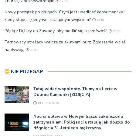
Znał się z pokrzywdzonym
12:12
Nowy początek po długach. Czym jest upadłość konsumencka i
kiedy staje się jedynym rozsądnym wyjściem?
10:10
Pójdą z Dębicy do Zawady, aby modlić się o trzeźwość
09:09
Tarnowscy strażacy walczą ze skutkami burz. Zgłoszenia wciąż
napływają
09:09
NIE PRZEGAP
Tutaj widać wspólnotę. Tłumy na Lecie w
Dolinie Kamionki [ZDJĘCIA]
18 LIPCA 2026
Nocna obława w Nowym Sączu zakończona
zatrzymaniem. Policjanci ustalają jak doszło do
dźgnięcia 31-letniego mężczyzny