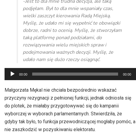
-Jest to dla mnie trudna decyzja, ale taką
podjęłam. Był to dla mnie wspaniały czas,
wielki zaszczyt kierowania Radą Miejską.
Myślę, że udało mi się wypełnić te obowiązki
dobrze, radni to ocenią. Myślę, że stworzyłam
taką platformę ponad podziałami, do
rozwiązywania wielu miejskich spraw i
podejmowania ważnych decyzji. Myślę, że
udało nam się dużo rzeczy osiągnąć.
Odtwarzacz
00:00
00:00
plików
dźwiękowych
Małgorzata Mękal nie chciała bezpośrednio wskazać
przyczyny rezygnacji z pełnionej funkcji, jednak odniosła się
do plotek, że miałaby przygotowywać się do kampanii
wyborczej w wyborach parlamentarnych. Stwierdziła, że
gdyby tak było, to funkcja przewodniczącej mogłaby pomóc, a
nie zaszkodzić w pozyskiwaniu elektoratu.