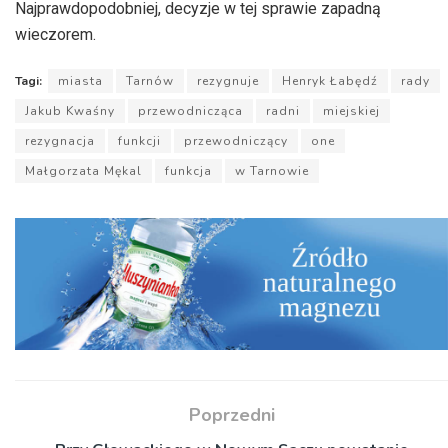
Najprawdopodobniej, decyzje w tej sprawie zapadną
wieczorem.
Tagi:
miasta
Tarnów
rezygnuje
Henryk Łabędź
rady
Jakub Kwaśny
przewodnicząca
radni
miejskiej
rezygnacja
funkcji
przewodniczący
one
Małgorzata Mękal
funkcja
w Tarnowie
Poprzedni