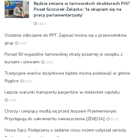
Będzie zmiana w tarnowskich strukturach PiS?
Poseł Szczurek-Żelazko: 'Ja skupiam się na
pracy parlamentarzysty’
14:02
Ostatnie odliczanie do PPT. Zapisać można się u przewodników
grup
14:02
Ponad 50 wyjazdów tarnowskiej straży pożarnej w związku z
burzami i ulewami
14:02
Tradycyjne wieńce dożynkowe będzie można podziwiać w gminie
Ryglice
13:01
Lepsze warunki transportu pacjentów w mieleckim szpitalu
13:01
Chorzy i cierpiący modlą się przed Jezusem Przemienionym.
Przystępują do sakramentu namaszczenia [ZDJĘCIA]
12:12
Nowy Sącz: Podejrzany o zadanie ciosu nożem usłyszał zarzuty.