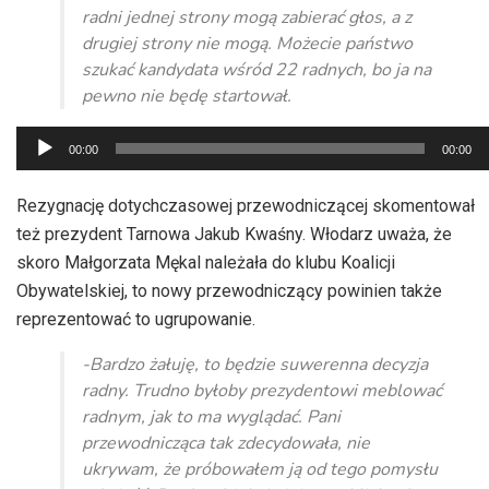
radni jednej strony mogą zabierać głos, a z
drugiej strony nie mogą. Możecie państwo
szukać kandydata wśród 22 radnych, bo ja na
pewno nie będę startował.
Odtwarzacz
00:00
00:00
plików
dźwiękowych
Rezygnację dotychczasowej przewodniczącej skomentował
też prezydent Tarnowa Jakub Kwaśny. Włodarz uważa, że
skoro Małgorzata Mękal należała do klubu Koalicji
Obywatelskiej, to nowy przewodniczący powinien także
reprezentować to ugrupowanie.
-Bardzo żałuję, to będzie suwerenna decyzja
radny. Trudno byłoby prezydentowi meblować
radnym, jak to ma wyglądać. Pani
przewodnicząca tak zdecydowała, nie
ukrywam, że próbowałem ją od tego pomysłu