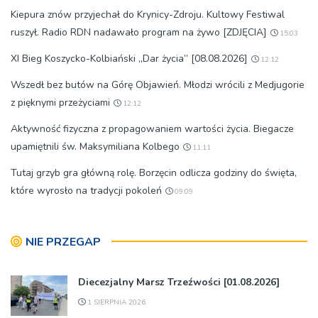
Kiepura znów przyjechał do Krynicy-Zdroju. Kultowy Festiwal
ruszył. Radio RDN nadawało program na żywo [ZDJĘCIA]
15:03
XI Bieg Koszycko-Kolbiański „Dar życia” [08.08.2026]
12:12
Wszedł bez butów na Górę Objawień. Młodzi wrócili z Medjugorie
z pięknymi przeżyciami
12:12
Aktywność fizyczna z propagowaniem wartości życia. Biegacze
upamiętnili św. Maksymiliana Kolbego
11:11
Tutaj grzyb gra główną rolę. Borzęcin odlicza godziny do święta,
które wyrosło na tradycji pokoleń
09:09
NIE PRZEGAP
Diecezjalny Marsz Trzeźwości [01.08.2026]
1 SIERPNIA 2026