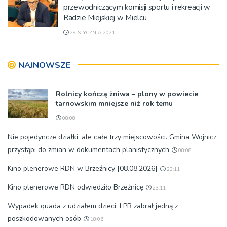
przewodniczącym komisji sportu i rekreacji w
Radzie Miejskiej w Mielcu
29 STYCZNIA 2021
NAJNOWSZE
Rolnicy kończą żniwa – plony w powiecie
tarnowskim mniejsze niż rok temu
08:08
Nie pojedyncze działki, ale całe trzy miejscowości. Gmina Wojnicz
przystąpi do zmian w dokumentach planistycznych
08:08
Kino plenerowe RDN w Brzeźnicy [08.08.2026]
23:11
Kino plenerowe RDN odwiedziło Brzeźnicę
23:11
Wypadek quada z udziałem dzieci. LPR zabrał jedną z
poszkodowanych osób
18:06