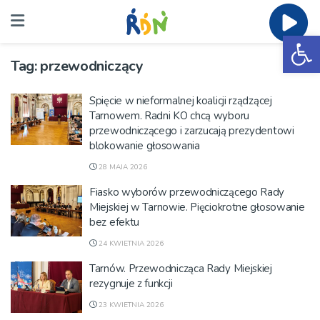
Ot
Tag:
przewodniczący
Spięcie w nieformalnej koalicji rządzącej
Tarnowem. Radni KO chcą wyboru
przewodniczącego i zarzucają prezydentowi
blokowanie głosowania
28 MAJA 2026
Fiasko wyborów przewodniczącego Rady
Miejskiej w Tarnowie. Pięciokrotne głosowanie
bez efektu
24 KWIETNIA 2026
Tarnów. Przewodnicząca Rady Miejskiej
rezygnuje z funkcji
23 KWIETNIA 2026