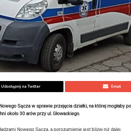
Udostępnij na Twitter
Email
Nowego Sącza w sprawie przejęcia działki, na której mogłaby p
ni około 30 arów przy ul. Głowackiego.
dzami Nowego Sącza, a porozumienie jest bliżej niż dalej.