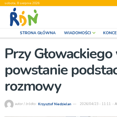
sobota, 8 sierpnia 2026
STRONA GŁÓWNA
WIADOMOŚCI
KONCE
Przy Głowackieg
powstanie podstac
rozmowy
autor / źródło:
Krzysztof Niedzielan
2026/04/23 - 11:11
-
A