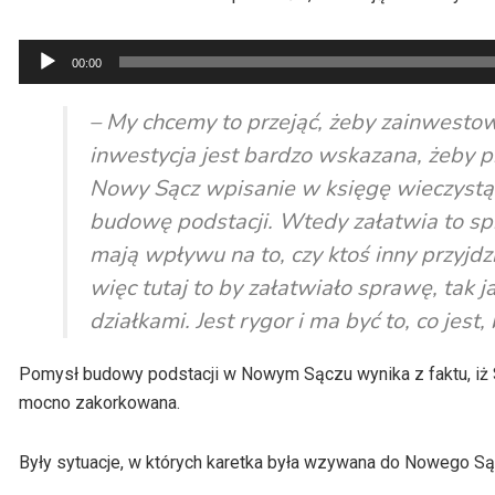
Odtwarzacz
00:00
plików
dźwiękowych
– My chcemy to przejąć, żeby zainwestowa
inwestycja jest bardzo wskazana, żeby 
Nowy Sącz wpisanie w księgę wieczystą ry
budowę podstacji. Wtedy załatwia to s
mają wpływu na to, czy ktoś inny przyjdzie
więc tutaj to by załatwiało sprawę, tak
działkami. Jest rygor i ma być to, co jes
Pomysł budowy podstacji w Nowym Sączu wynika z faktu, iż S
mocno zakorkowana.
Były sytuacje, w których karetka była wzywana do Nowego Są