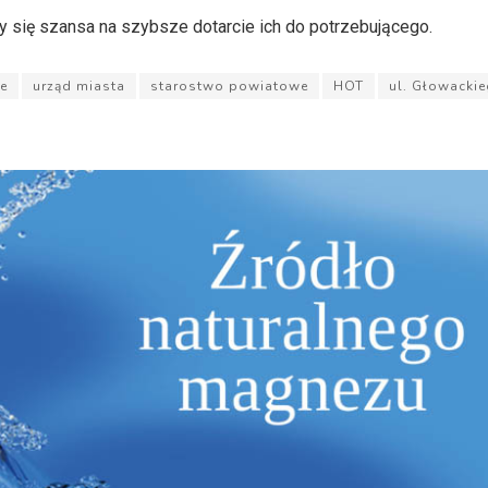
zy się szansa na szybsze dotarcie ich do potrzebującego.
e
urząd miasta
starostwo powiatowe
HOT
ul. Głowacki