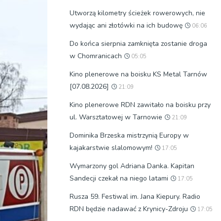
Utworzą kilometry ścieżek rowerowych, nie
wydając ani złotówki na ich budowę
06:06
Do końca sierpnia zamknięta zostanie droga
w Chomranicach
05:05
Kino plenerowe na boisku KS Metal Tarnów
[07.08.2026]
21:09
Kino plenerowe RDN zawitało na boisku przy
ul. Warsztatowej w Tarnowie
21:09
Dominika Brzeska mistrzynią Europy w
kajakarstwie slalomowym!
17:05
Wymarzony gol Adriana Danka. Kapitan
Sandecji czekał na niego latami
17:05
Rusza 59. Festiwal im. Jana Kiepury. Radio
RDN będzie nadawać z Krynicy-Zdroju
17:05