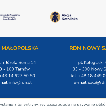
 MAŁOPOLSKA
RDN NOWY S
gen. Józefa Bema 14
pl. Kolegiacki 
3 - 100 Tarnów
33 - 300 Nowy S
: +48 14 627 50 50
tel.: +48 18 449 
mail: info@rdn.pl
e-mail: sacz@rdn
zystanie z tej witryny, wyrażasz zgodę na używanie plik
.