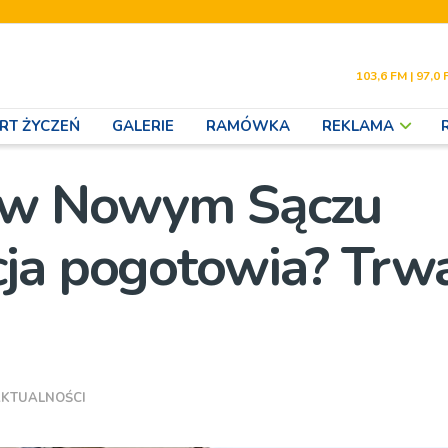
103,6 FM | 97,0 
RT ŻYCZEŃ
GALERIE
RAMÓWKA
REKLAMA
o w Nowym Sączu
ja pogotowia? Trw
KTUALNOŚCI