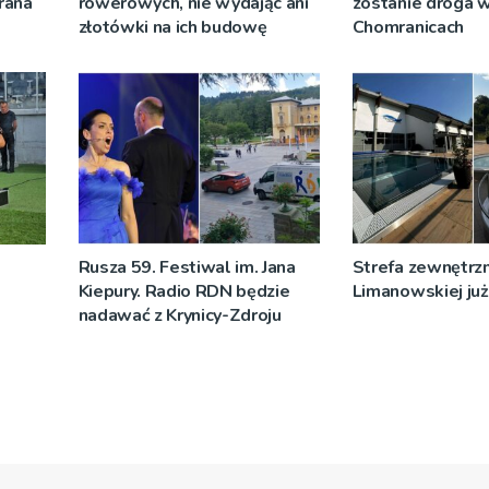
rana
rowerowych, nie wydając ani
zostanie droga 
złotówki na ich budowę
Chomranicach
Rusza 59. Festiwal im. Jana
Strefa zewnętrz
Kiepury. Radio RDN będzie
Limanowskiej już 
nadawać z Krynicy-Zdroju