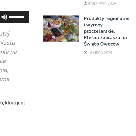
4 SIERPNIA 2026
Używaj
Produkty regionalne
strzałek
i wyroby
do
pszczelarskie.
utaj
Pleśna zaprasza na
góry
miastu
Święto Owoców
oraz
znie na
16 LIPCA 2026
do
ie
dołu
nie,
aby
loma
zwiększyć
lub
zmniejszyć
głośność.
, która jest