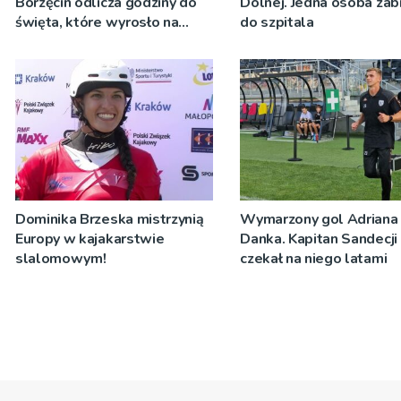
Borzęcin odlicza godziny do
Dolnej. Jedna osoba zab
święta, które wyrosło na
do szpitala
tradycji pokoleń
Dominika Brzeska mistrzynią
Wymarzony gol Adriana
Europy w kajakarstwie
Danka. Kapitan Sandecji
slalomowym!
czekał na niego latami