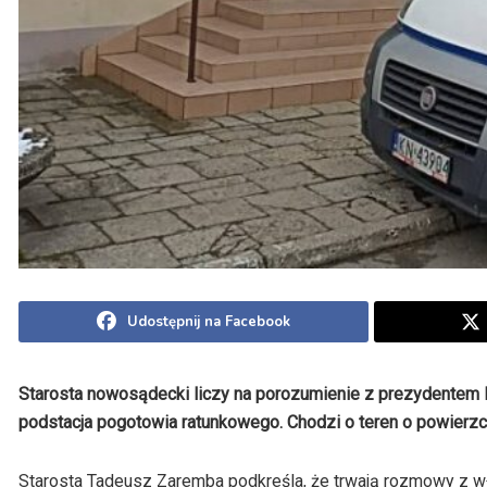
Udostępnij na Facebook
Starosta nowosądecki liczy na porozumienie z prezydentem 
podstacja pogotowia ratunkowego. Chodzi o teren o powierzch
Starosta Tadeusz Zaremba podkreśla, że trwają rozmowy z wła