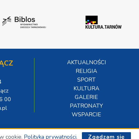
ĄCZ
AKTUALNOŚCI
RELIGIA
SPORT
4
KULTURA
ącz
GALERIE
06 00
PATRONATY
.pl
WSPARCIE
ów cookie.
Polityka prywatności.
Zgadzam się