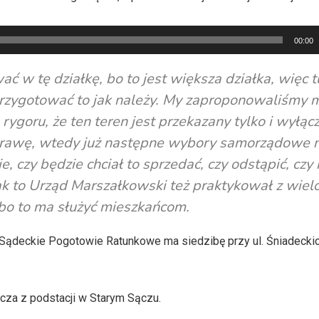
00:00
ć w tę działkę, bo to jest większa działka, więc t
przygotować to jak należy. My zaproponowaliśmy 
goru, że ten teren jest przekazany tylko i wyłąc
prawę, wtedy już następne wybory samorządowe n
, czy będzie chciał to sprzedać, czy odstąpić, czy 
 jak to Urząd Marszałkowski też praktykował z wie
t, bo to ma służyć mieszkańcom.
ądeckie Pogotowie Ratunkowe ma siedzibę przy ul. Śniadeckich
cza z podstacji w Starym Sączu.