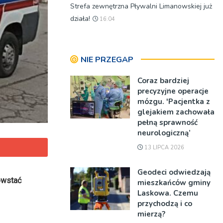
Strefa zewnętrzna Pływalni Limanowskiej już
działa!
16:04
NIE PRZEGAP
Coraz bardziej
precyzyjne operacje
mózgu. 'Pacjentka z
glejakiem zachowała
pełną sprawność
neurologiczną’
13 LIPCA 2026
Geodeci odwiedzają
owstać
mieszkańców gminy
Laskowa. Czemu
przychodzą i co
mierzą?