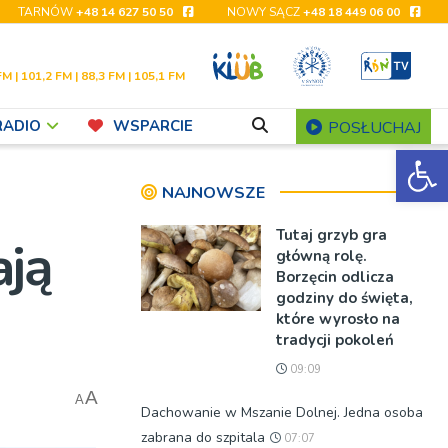
TARNÓW
+48 14 627 50 50
NOWY SĄCZ
+48 18 449 06 00
FM | 101,2 FM | 88,3 FM | 105,1 FM
RADIO
WSPARCIE
POSŁUCHAJ
Ot
NAJNOWSZE
Tutaj grzyb gra
ają
główną rolę.
Borzęcin odlicza
godziny do święta,
które wyrosło na
tradycji pokoleń
09:09
A
A
Dachowanie w Mszanie Dolnej. Jedna osoba
zabrana do szpitala
07:07