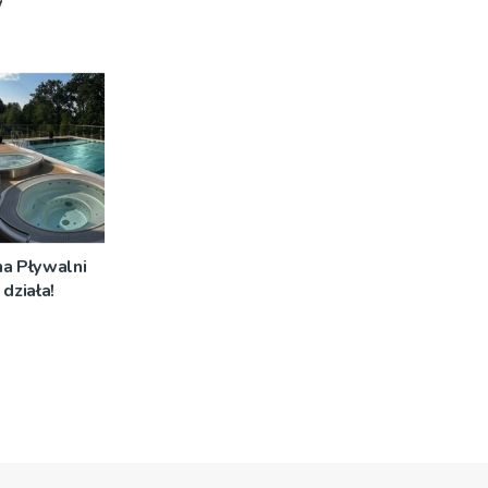
w
na Pływalni
działa!