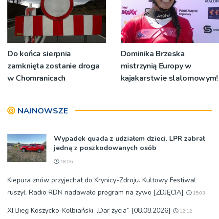
Do końca sierpnia
Dominika Brzeska
zamknięta zostanie droga
mistrzynią Europy w
w Chomranicach
kajakarstwie slalomowym!
NAJNOWSZE
Wypadek quada z udziałem dzieci. LPR zabrał
jedną z poszkodowanych osób
18:06
Kiepura znów przyjechał do Krynicy-Zdroju. Kultowy Festiwal
ruszył. Radio RDN nadawało program na żywo [ZDJĘCIA]
15:03
XI Bieg Koszycko-Kolbiański „Dar życia” [08.08.2026]
12:12