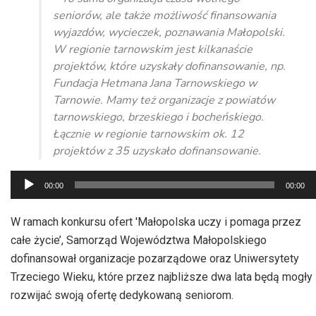
seniorów, ale także możliwość finansowania
wyjazdów, wycieczek, poznawania Małopolski.
W regionie tarnowskim jest kilkanaście
projektów, które uzyskały dofinansowanie, np.
Fundacja Hetmana Jana Tarnowskiego w
Tarnowie. Mamy też organizacje z powiatów
tarnowskiego, brzeskiego i bocheńskiego.
Łącznie w regionie tarnowskim ok. 12
projektów z 35 uzyskało dofinansowanie.
Odtwarzacz
00:00
00:00
plików
dźwiękowych
W ramach konkursu ofert 'Małopolska uczy i pomaga przez
całe życie’, Samorząd Województwa Małopolskiego
dofinansował organizacje pozarządowe oraz Uniwersytety
Trzeciego Wieku, które przez najbliższe dwa lata będą mogły
rozwijać swoją ofertę dedykowaną seniorom.