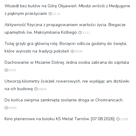
Wszedł bez butów na Górę Objawień. Młodzi wrócili z Medjugorie
z pięknymi przeżyciami
12:12
Aktywność fizyczna z propagowaniem wartości życia. Biegacze
upamiętnili św. Maksymiliana Kolbego
11:11
Tutaj grzyb gra główną rolę. Borzęcin odlicza godziny do święta,
które wyrosło na tradycji pokoleń
09:09
Dachowanie w Mszanie Dolnej. Jedna osoba zabrana do szpitala
07:07
Utworzą kilometry ścieżek rowerowych, nie wydając ani złotówki
na ich budowę
06:06
Do końca sierpnia zamknięta zostanie droga w Chomranicach
05:05
Kino plenerowe na boisku KS Metal Tarnów [07.08.2026]
21:09