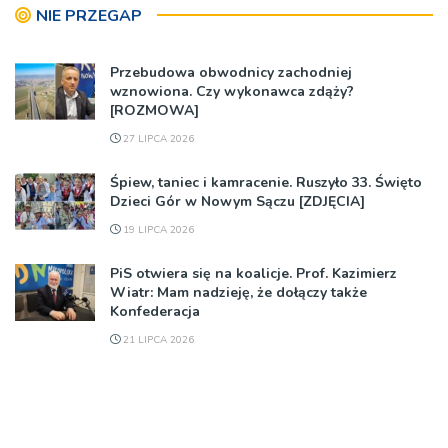
NIE PRZEGAP
Przebudowa obwodnicy zachodniej
wznowiona. Czy wykonawca zdąży?
[ROZMOWA]
27 LIPCA 2026
Śpiew, taniec i kamracenie. Ruszyło 33. Święto
Dzieci Gór w Nowym Sączu [ZDJĘCIA]
19 LIPCA 2026
PiS otwiera się na koalicje. Prof. Kazimierz
Wiatr: Mam nadzieję, że dołączy także
Konfederacja
21 LIPCA 2026