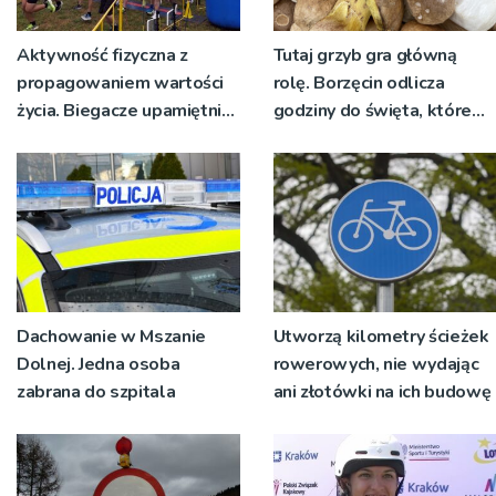
Aktywność fizyczna z
Tutaj grzyb gra główną
propagowaniem wartości
rolę. Borzęcin odlicza
życia. Biegacze upamiętnili
godziny do święta, które
św. Maksymiliana Kolbego
wyrosło na tradycji
pokoleń
Dachowanie w Mszanie
Utworzą kilometry ścieżek
Dolnej. Jedna osoba
rowerowych, nie wydając
zabrana do szpitala
ani złotówki na ich budowę