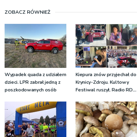
ZOBACZ RÓWNIEŻ
Wypadek quada z udziałem
Kiepura znów przyjechał do
dzieci. LPR zabrał jedną z
Krynicy-Zdroju. Kultowy
poszkodowanych osób
Festiwal ruszył. Radio RDN
nadawało program na
żywo [ZDJĘCIA]