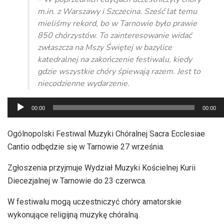
m.in. z Warszawy i Szczecina. Sześć lat temu
mieliśmy rekord, bo w Tarnowie było prawie
850 chórzystów. To zainteresowanie widać
zwłaszcza na Mszy Świętej w bazylice
katedralnej na zakończenie festiwalu, kiedy
gdzie wszystkie chóry śpiewają razem. Jest to
niecodzienne wydarzenie.
Odtwarzacz
00:00
00:00
plików
dźwiękowych
Ogólnopolski Festiwal Muzyki Chóralnej Sacra Ecclesiae
Cantio odbędzie się w Tarnowie 27 września.
Zgłoszenia przyjmuje Wydział Muzyki Kościelnej Kurii
Diecezjalnej w Tarnowie do 23 czerwca.
W festiwalu mogą uczestniczyć chóry amatorskie
wykonujące religijną muzykę chóralną.