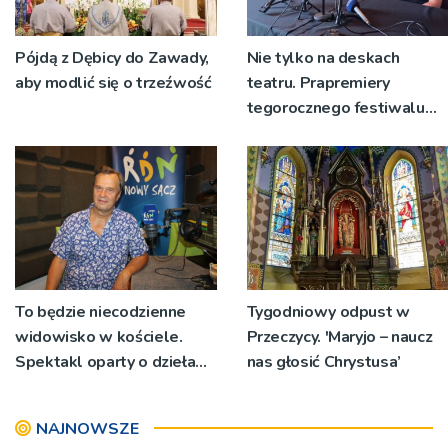
Pójdą z Dębicy do Zawady,
Nie tylko na deskach
aby modlić się o trzeźwość
teatru. Prapremiery
tegorocznego festiwalu
Talia będą wystawiane w
niecodziennych
okolicznościach
To będzie niecodzienne
Tygodniowy odpust w
widowisko w kościele.
Przeczycy. 'Maryjo – naucz
Spektakl oparty o dzieła
nas głosić Chrystusa’
św. Teresy Wielkiej
NAJNOWSZE