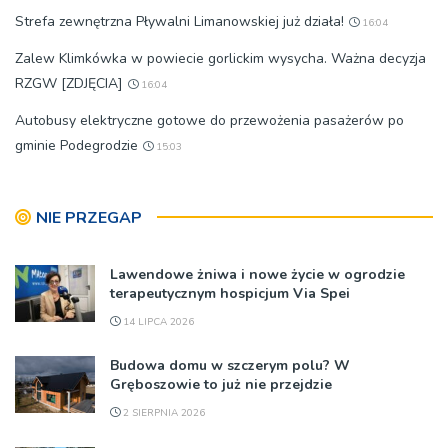
Strefa zewnętrzna Pływalni Limanowskiej już działa!
16:04
Zalew Klimkówka w powiecie gorlickim wysycha. Ważna decyzja
RZGW [ZDJĘCIA]
16:04
Autobusy elektryczne gotowe do przewożenia pasażerów po
gminie Podegrodzie
15:03
NIE PRZEGAP
Lawendowe żniwa i nowe życie w ogrodzie
terapeutycznym hospicjum Via Spei
14 LIPCA 2026
Budowa domu w szczerym polu? W
Gręboszowie to już nie przejdzie
2 SIERPNIA 2026