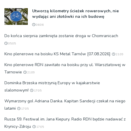
Utworzą kilometry ścieżek rowerowych, nie
wydając ani złotówki na ich budowę
06:06
Do końca sierpnia zamknięta zostanie droga w Chomranicach
05:05
Kino plenerowe na boisku KS Metal Tarnów [07.08.2026]
21:09
Kino plenerowe RDN zawitało na boisku przy ul. Warsztatowej w
Tarnowie
21:09
Dominika Brzeska mistrzynią Europy w kajakarstwie
slalomowym!
17:05
Wymarzony gol Adriana Danka. Kapitan Sandecji czekał na niego
latami
17:05
Rusza 59. Festiwal im. Jana Kiepury. Radio RDN będzie nadawać z
Krynicy-Zdroju
17:05