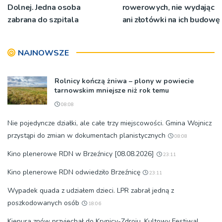
Dolnej. Jedna osoba
rowerowych, nie wydając
zabrana do szpitala
ani złotówki na ich budowę
NAJNOWSZE
Rolnicy kończą żniwa – plony w powiecie
tarnowskim mniejsze niż rok temu
08:08
Nie pojedyncze działki, ale całe trzy miejscowości. Gmina Wojnicz
przystąpi do zmian w dokumentach planistycznych
08:08
Kino plenerowe RDN w Brzeźnicy [08.08.2026]
23:11
Kino plenerowe RDN odwiedziło Brzeźnicę
23:11
Wypadek quada z udziałem dzieci. LPR zabrał jedną z
poszkodowanych osób
18:06
Kiepura znów przyjechał do Krynicy-Zdroju. Kultowy Festiwal