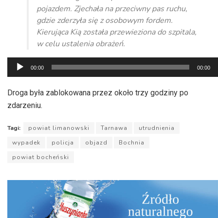
pojazdem. Zjechała na przeciwny pas ruchu,
gdzie zderzyła się z osobowym fordem.
Kierująca Kią została przewieziona do szpitala,
w celu ustalenia obrażeń.
Odtwarzacz
00:00
00:00
plików
dźwiękowych
Droga była zablokowana przez około trzy godziny po
zdarzeniu.
Tagi:
powiat limanowski
Tarnawa
utrudnienia
wypadek
policja
objazd
Bochnia
powiat bocheński