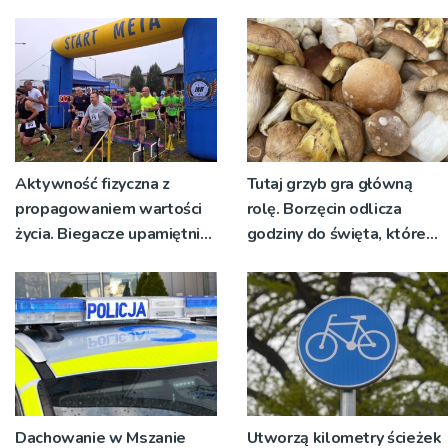
nadawało program na
żywo [ZDJĘCIA]
Aktywność fizyczna z
Tutaj grzyb gra główną
propagowaniem wartości
rolę. Borzęcin odlicza
życia. Biegacze upamiętnili
godziny do święta, które
św. Maksymiliana Kolbego
wyrosło na tradycji
pokoleń
Dachowanie w Mszanie
Utworzą kilometry ścieżek