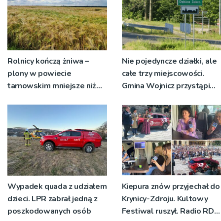
Rolnicy kończą żniwa –
Nie pojedyncze działki, ale
plony w powiecie
całe trzy miejscowości.
tarnowskim mniejsze niż
Gmina Wojnicz przystąpi
rok temu
do zmian w dokumentach
planistycznych
Wypadek quada z udziałem
Kiepura znów przyjechał do
dzieci. LPR zabrał jedną z
Krynicy-Zdroju. Kultowy
poszkodowanych osób
Festiwal ruszył. Radio RDN