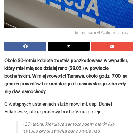
fot. archiwum RDN/zdjęcie ilustracyjne
Około 30-letnia kobieta została poszkodowana w wypadku,
który miał miejsce dzisiaj rano (28.02.) w powiecie
bocheńskim. W miejscowości Tarnawa, około godz. 7:00, na
granicy powiatów bocheńskiego i limanowskiego zderzyły
się dwa samochody.
O wstępnych ustaleniach służb mówi mł. asp. Daniel
Bułatowicz, oficer prasowy bocheńskiej policji.
-29-latka, kierująca samochodem marki Kia,
na łuku drogi straciła panowanie nad