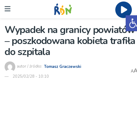
O
Wypadek na granicy powiatów
– poszkodowana kobieta trafiła
do szpitala
autor / źródło:
Tomasz Graczewski
A
2025/02/28 - 10:10