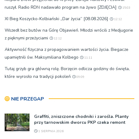
ruszył. Radio RDN nadawało program na żywo [ZDJĘCIA]
15:03
XI Bieg Koszycko-Kolbiański „Dar życia” [08.08.2026]
12:12
Wszedł bez butów na Górę Objawień. Młodzi wrócili z Medjugorie
z pięknymi przeżyciami
12:12
Aktywność fizyczna z propagowaniem wartości życia. Biegacze
upamiętnili św. Maksymiliana Kolbego
11:11
Tutaj grzyb gra główną rolę. Borzęcin odlicza godziny do święta,
które wyrosło na tradycji pokoleń
09:09
NIE PRZEGAP
Graffiti, zniszczone chodniki i zarośla. Planty
przy tarnowskim dworcu PKP czeka remont
1 SIERPNIA 2026