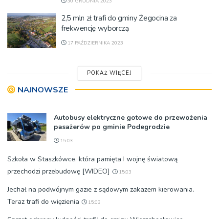
30 GRUDNIA 2023
2,5 mln zł trafi do gminy Żegocina za
frekwencję wyborczą
17 PAŹDZIERNIKA 2023
POKAŻ WIĘCEJ
NAJNOWSZE
Autobusy elektryczne gotowe do przewożenia
pasażerów po gminie Podegrodzie
15:03
Szkoła w Staszkówce, która pamięta I wojnę światową
przechodzi przebudowę [WIDEO]
15:03
Jechał na podwójnym gazie z sądowym zakazem kierowania.
Teraz trafi do więzienia
15:03