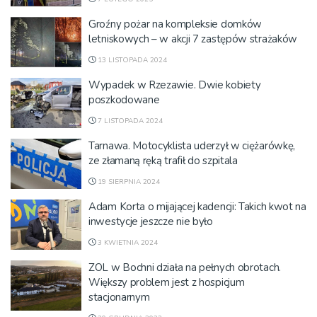
Groźny pożar na kompleksie domków
letniskowych – w akcji 7 zastępów strażaków
13 LISTOPADA 2024
Wypadek w Rzezawie. Dwie kobiety
poszkodowane
7 LISTOPADA 2024
Tarnawa. Motocyklista uderzył w ciężarówkę,
ze złamaną ręką trafił do szpitala
19 SIERPNIA 2024
Adam Korta o mijającej kadencji: Takich kwot na
inwestycje jeszcze nie było
3 KWIETNIA 2024
ZOL w Bochni działa na pełnych obrotach.
Większy problem jest z hospicjum
stacjonarnym