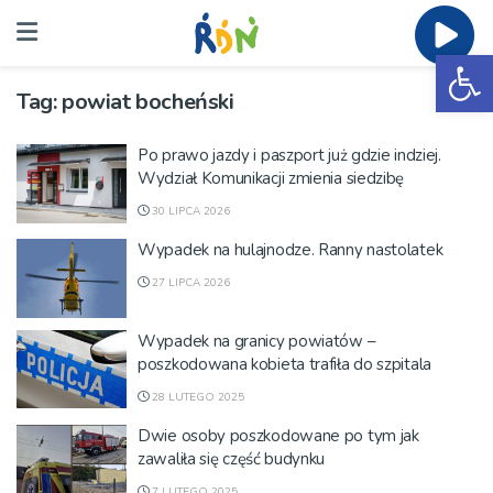
Ot
Tag:
powiat bocheński
Po prawo jazdy i paszport już gdzie indziej.
Wydział Komunikacji zmienia siedzibę
30 LIPCA 2026
Wypadek na hulajnodze. Ranny nastolatek
27 LIPCA 2026
Wypadek na granicy powiatów –
poszkodowana kobieta trafiła do szpitala
28 LUTEGO 2025
Dwie osoby poszkodowane po tym jak
zawaliła się część budynku
7 LUTEGO 2025