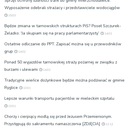
Sprzęt ochrony ludności trafił do gminy Wierzchosławice.
Wyposażenie odebrali strażacy i przedstawiciele wodociągów
15:03
Będzie zmiana w tarnowskich strukturach PiS? Poseł Szczurek-
Żelazko: 'Ja skupiam się na pracy parlamentarzysty’
14:02
Ostatnie odliczanie do PPT. Zapisać można się u przewodników
grup
14:02
Ponad 50 wyjazdów tarnowskiej straży pożarnej w związku z
burzami i ulewami
14:02
Tradycyjne wieńce dożynkowe będzie można podziwiać w gminie
Ryglice
13:01
Lepsze warunki transportu pacjentów w mieleckim szpitalu
13:01
Chorzy i cierpiący modlą się przed Jezusem Przemienionym.
Przystępują do sakramentu namaszczenia [ZDJĘCIA]
12:12