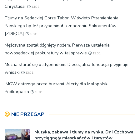
Chrystusa’
14:02
Tłumy na Sądeckiej Górze Tabor. W święto Przemienienia
Pańskiego bp Jeż przypominał o znaczeniu Sakramentów
[ZDJĘCIA]
13:01
Mężczyzna został dźgnięty nożem. Pierwsze ustalenia
nowosądeckiej prokuratury w tej sprawie
13:01
Można starać się o stypendium. Diecezjalna fundacja przyjmuje
wnioski
13:01
IMGW ostrzega przed burzami. Alerty dla Małopolski i
Podkarpacia
13:01
NIE PRZEGAP
Muzyka, zabawa i tłumy na rynku. Dni Czchowa
przyciągnęły mieszkańców i turystów