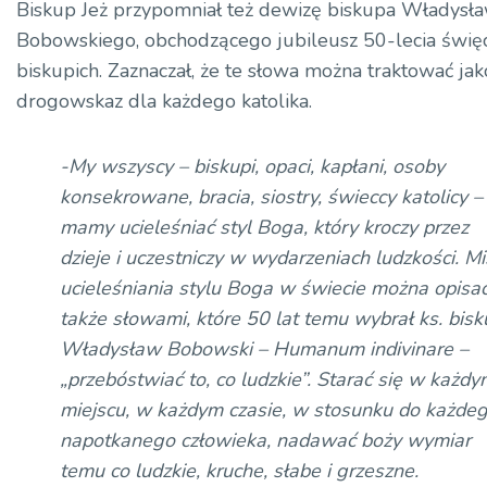
dźwiękowych
Biskup Jeż przypomniał też dewizę biskupa Władysł
Bobowskiego, obchodzącego jubileusz 50-lecia świę
biskupich. Zaznaczał, że te słowa można traktować jak
drogowskaz dla każdego katolika.
-My wszyscy – biskupi, opaci, kapłani, osoby
konsekrowane, bracia, siostry, świeccy katolicy –
mamy ucieleśniać styl Boga, który kroczy przez
dzieje i uczestniczy w wydarzeniach ludzkości. Mi
ucieleśniania stylu Boga w świecie można opisa
także słowami, które 50 lat temu wybrał ks. bisk
Władysław Bobowski – Humanum indivinare –
„przebóstwiać to, co ludzkie”. Starać się w każdy
miejscu, w każdym czasie, w stosunku do każde
napotkanego człowieka, nadawać boży wymiar
temu co ludzkie, kruche, słabe i grzeszne.