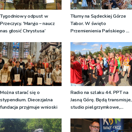
Tygodniowy odpust w
Tłumy na Sądeckiej Górze
Przeczycy. 'Maryjo – naucz
Tabor. W święto
nas głosić Chrystusa’
Przemienienia Pańskiego bp
Jeż przypominał o znaczeniu
Sakramentów [ZDJĘCIA]
Można starać się o
Radio na szlaku 44. PPT na
stypendium. Diecezjalna
Jasną Górę. Będą transmisje,
fundacja przyjmuje wnioski
studio pielgrzymkowe,
pozdrowienia