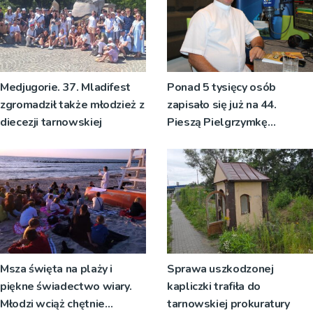
Medjugorie. 37. Mladifest
Ponad 5 tysięcy osób
zgromadził także młodzież z
zapisało się już na 44.
diecezji tarnowskiej
Pieszą Pielgrzymkę
Tarnowską [WIDEO]
Msza święta na plaży i
Sprawa uszkodzonej
piękne świadectwo wiary.
kapliczki trafiła do
Młodzi wciąż chętnie
tarnowskiej prokuratury