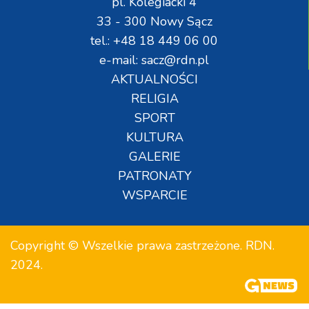
pl. Kolegiacki 4
33 - 300 Nowy Sącz
tel.: +48 18 449 06 00
e-mail: sacz@rdn.pl
AKTUALNOŚCI
RELIGIA
SPORT
KULTURA
GALERIE
PATRONATY
WSPARCIE
Copyright © Wszelkie prawa zastrzeżone. RDN.
2024.