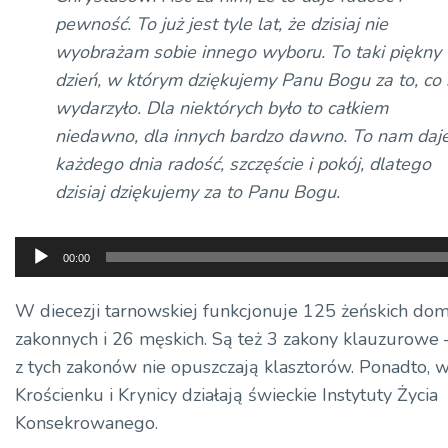
pewność. To już jest tyle lat, że dzisiaj nie
wyobrażam sobie innego wyboru. To taki piękny
dzień, w którym dziękujemy Panu Bogu za to, co 
wydarzyło. Dla niektórych było to całkiem
niedawno, dla innych bardzo dawno. To nam daj
każdego dnia radość, szczęście i pokój, dlatego
dzisiaj dziękujemy za to Panu Bogu.
Odtwarzacz
00:00
plików
dźwiękowych
W diecezji tarnowskiej funkcjonuje 125 żeńskich d
zakonnych i 26 męskich. Są też 3 zakony klauzurowe –
z tych zakonów nie opuszczają klasztorów. Ponadto, 
Krościenku i Krynicy działają świeckie Instytuty Życia
Konsekrowanego.