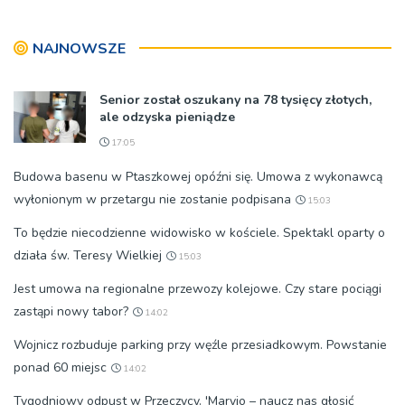
wyjeżdżają na oazy
NAJNOWSZE
Senior został oszukany na 78 tysięcy złotych,
ale odzyska pieniądze
17:05
Budowa basenu w Ptaszkowej opóźni się. Umowa z wykonawcą
wyłonionym w przetargu nie zostanie podpisana
15:03
To będzie niecodzienne widowisko w kościele. Spektakl oparty o
działa św. Teresy Wielkiej
15:03
Jest umowa na regionalne przewozy kolejowe. Czy stare pociągi
zastąpi nowy tabor?
14:02
Wojnicz rozbuduje parking przy węźle przesiadkowym. Powstanie
ponad 60 miejsc
14:02
Tygodniowy odpust w Przeczycy. 'Maryjo – naucz nas głosić