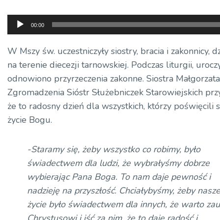
Odtwarzacz
00:00
plików
dźwiękowych
W Mszy św. uczestniczyły siostry, bracia i zakonnicy, d
na terenie diecezji tarnowskiej. Podczas liturgii, urocz
odnowiono przyrzeczenia zakonne. Siostra Małgorzata
Zgromadzenia Sióstr Służebniczek Starowiejskich przy
że to radosny dzień dla wszystkich, którzy poświęcili 
życie Bogu.
-Staramy się, żeby wszystko co robimy, było
świadectwem dla ludzi, że wybrałyśmy dobrze
wybierając Pana Boga. To nam daje pewność i
nadzieję na przyszłość. Chciałybyśmy, żeby nasz
życie było świadectwem dla innych, że warto zau
Chrystusowi i iść za nim, że to daje radość i