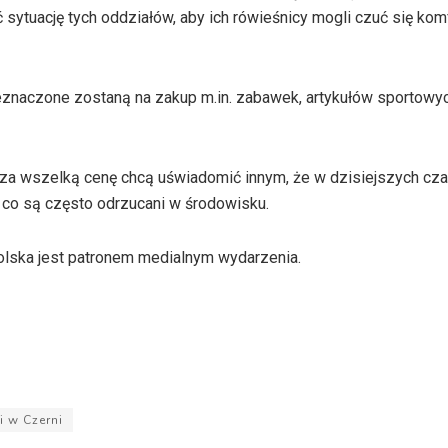
ytuację tych oddziałów, aby ich rówieśnicy mogli czuć się kom
eznaczone zostaną na zakup m.in. zabawek, artykułów sportowych
zy za wszelką cenę chcą uświadomić innym, że w dzisiejszych cz
z co są często odrzucani w środowisku.
polska jest patronem medialnym wydarzenia.
i w Czerni