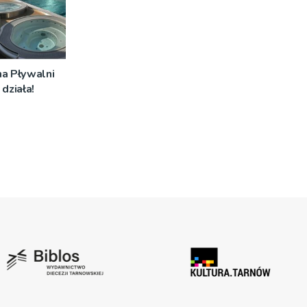
na Pływalni
działa!