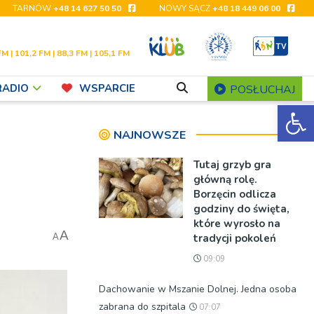
TARNÓW
+48 14 627 50 50
NOWY SĄCZ
+48 18 449 06 00
FM | 101,2 FM | 88,3 FM | 105,1 FM
RADIO
WSPARCIE
POSŁUCHAJ
Ot
NAJNOWSZE
Tutaj grzyb gra
główną rolę.
Borzęcin odlicza
godziny do święta,
które wyrosło na
A
tradycji pokoleń
A
09:09
Dachowanie w Mszanie Dolnej. Jedna osoba
zabrana do szpitala
07:07