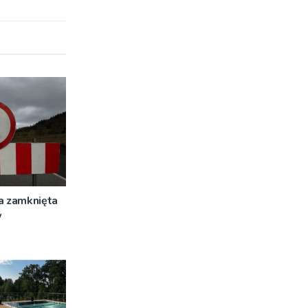
a zamknięta
w