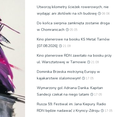
Utworzą kilometry ścieżek rowerowych, nie
wydając ani złotówki na ich budowę
06:06
Do końca sierpnia zamknięta zostanie droga
w Chomranicach
05:05
Kino plenerowe na boisku KS Metal Tarnów
[07.08.2026]
21:09
Kino plenerowe RDN zawitało na boisku przy
ul. Warsztatowej w Tarnowie
21:09
Dominika Brzeska mistrzynią Europy w
kajakarstwie slalomowym!
17:05
Wymarzony gol Adriana Danka. Kapitan
Sandecji czekał na niego latami
17:05
Rusza 59. Festiwal im. Jana Kiepury. Radio
RDN będzie nadawać z Krynicy-Zdroju
17:05