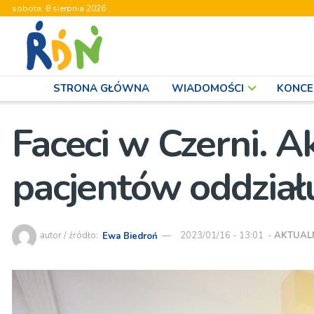
sobota, 8 sierpnia 2026
STRONA GŁÓWNA
WIADOMOŚCI
KONCE
Faceci w Czerni. A
pacjentów oddziału
autor / źródło:
Ewa Biedroń
2023/01/16 - 13:01
-
AKTUAL