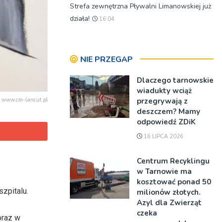
Strefa zewnętrzna Pływalni Limanowskiej już
działa!
16:04
NIE PRZEGAP
Dlaczego tarnowskie
wiadukty wciąż
przegrywają z
. www.cm-lancut.pl
deszczem? Mamy
odpowiedź ZDiK
16 LIPCA 2026
Centrum Recyklingu
w Tarnowie ma
kosztować ponad 50
szpitalu.
milionów złotych.
Azyl dla Zwierząt
czeka
oraz w