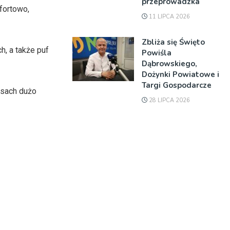
przeprowadzka
fortowo,
11 LIPCA 2026
Zbliża się Święto
, a także puf
Powiśla
Dąbrowskiego,
Dożynki Powiatowe i
Targi Gospodarcze
asach dużo
28 LIPCA 2026