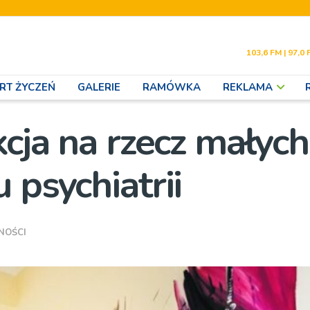
103,6 FM | 97,0 
RT ŻYCZEŃ
GALERIE
RAMÓWKA
REKLAMA
kcja na rzecz małych
 psychiatrii
NOŚCI