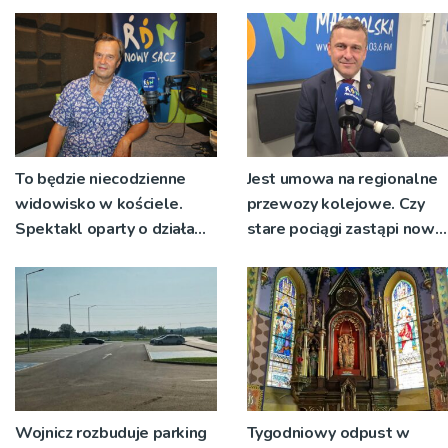
nie zostanie podpisana
To będzie niecodzienne
Jest umowa na regionalne
widowisko w kościele.
przewozy kolejowe. Czy
Spektakl oparty o działa
stare pociągi zastąpi nowy
św. Teresy Wielkiej
tabor?
Wojnicz rozbuduje parking
Tygodniowy odpust w