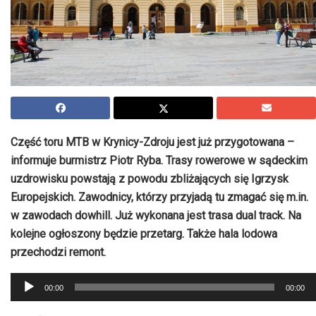
Część toru
MTB
w Krynicy-Zdroju jest już
przygotowana –
informuje
burmistrz Piotr Ryba. Trasy rowerowe w sądeckim
uzdrowisku powstają z powodu zbliżających się Igrzysk
Europejskich. Zawodnicy, którzy przyjadą tu zmagać się m.in.
w zawodach
dowhill
. Już wykonana jest trasa dual
track
. Na
kolejne ogłoszony będzie przetarg. Także hala lodowa
przechodzi remont.
Odtwarzacz
00:00
00:00
plików