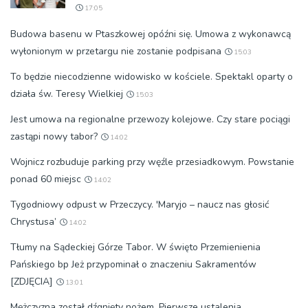
17:05
Budowa basenu w Ptaszkowej opóźni się. Umowa z wykonawcą
wyłonionym w przetargu nie zostanie podpisana
15:03
To będzie niecodzienne widowisko w kościele. Spektakl oparty o
działa św. Teresy Wielkiej
15:03
Jest umowa na regionalne przewozy kolejowe. Czy stare pociągi
zastąpi nowy tabor?
14:02
Wojnicz rozbuduje parking przy węźle przesiadkowym. Powstanie
ponad 60 miejsc
14:02
Tygodniowy odpust w Przeczycy. 'Maryjo – naucz nas głosić
Chrystusa’
14:02
Tłumy na Sądeckiej Górze Tabor. W święto Przemienienia
Pańskiego bp Jeż przypominał o znaczeniu Sakramentów
[ZDJĘCIA]
13:01
Mężczyzna został dźgnięty nożem. Pierwsze ustalenia