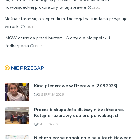
nowosądeckiej prokuratury w tej sprawie
13:01
Można starać się o stypendium. Diecezjalna fundacja przyjmuje
wnioski
13:01
IMGW ostrzega przed burzami. Alerty dla Małopolski i
Podkarpacia
13:01
NIE PRZEGAP
Kino plenerowe w Rzezawie [2.08.2026]
2 SIERPNIA 2026
Proces biskupa Jeża dłuższy niż zakładano.
Kolejne rozprawy dopiero po wakacjach
14 LIPCA 2026
Niebezpieczne popołudnie na ulicach Nowego