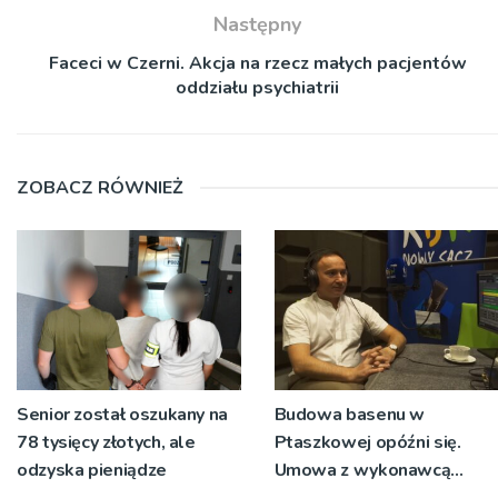
Następny
Faceci w Czerni. Akcja na rzecz małych pacjentów
oddziału psychiatrii
ZOBACZ RÓWNIEŻ
Senior został oszukany na
Budowa basenu w
78 tysięcy złotych, ale
Ptaszkowej opóźni się.
odzyska pieniądze
Umowa z wykonawcą
wyłonionym w przetargu