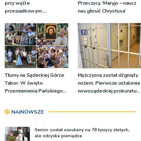
przy węźle
Przeczycy. 'Maryjo – naucz
przesiadkowym.
nas głosić Chrystusa’
Powstanie ponad 60
miejsc
Tłumy na Sądeckiej Górze
Mężczyzna został dźgnięty
Tabor. W święto
nożem. Pierwsze ustalenia
Przemienienia Pańskiego
nowosądeckiej prokuratury
bp Jeż przypominał o
w tej sprawie
znaczeniu Sakramentów
NAJNOWSZE
[ZDJĘCIA]
Senior został oszukany na 78 tysięcy złotych,
ale odzyska pieniądze