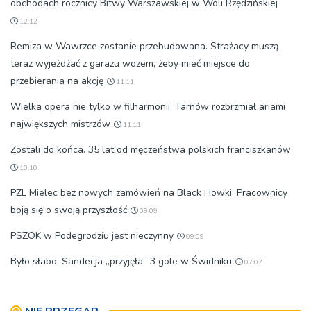
obchodach rocznicy Bitwy Warszawskiej w Woli Rzędzińskiej
12:12
Remiza w Wawrzce zostanie przebudowana. Strażacy muszą
teraz wyjeżdżać z garażu wozem, żeby mieć miejsce do
przebierania na akcję
11:11
Wielka opera nie tylko w filharmonii. Tarnów rozbrzmiał ariami
największych mistrzów
11:11
Zostali do końca. 35 lat od męczeństwa polskich franciszkanów
10:10
PZL Mielec bez nowych zamówień na Black Howki. Pracownicy
boją się o swoją przyszłość
09:09
PSZOK w Podegrodziu jest nieczynny
09:09
Było słabo. Sandecja „przyjęła” 3 gole w Świdniku
07:07