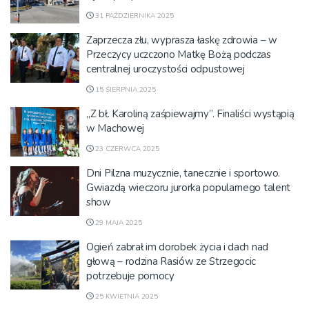
31 PAŹDZIERNIKA 2025
Zaprzecza złu, wyprasza łaskę zdrowia – w
Przeczycy uczczono Matkę Bożą podczas
centralnej uroczystości odpustowej
15 SIERPNIA 2025
„Z bł. Karoliną zaśpiewajmy”. Finaliści wystąpią
w Machowej
23 CZERWCA 2025
Dni Pilzna muzycznie, tanecznie i sportowo.
Gwiazdą wieczoru jurorka popularnego talent
show
29 MAJA 2025
Ogień zabrał im dorobek życia i dach nad
głową – rodzina Rasiów ze Strzegocic
potrzebuje pomocy
25 KWIETNIA 2025