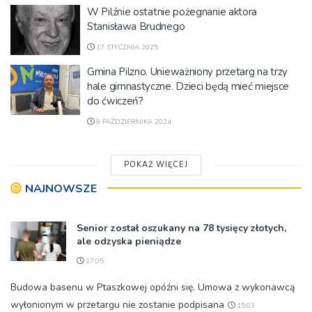
W Pilźnie ostatnie pożegnanie aktora
Stanisława Brudnego
17 STYCZNIA 2025
Gmina Pilzno. Unieważniony przetarg na trzy
hale gimnastyczne. Dzieci będą mieć miejsce
do ćwiczeń?
8 PAŹDZIERNIKA 2024
POKAŻ WIĘCEJ
NAJNOWSZE
Senior został oszukany na 78 tysięcy złotych,
ale odzyska pieniądze
17:05
Budowa basenu w Ptaszkowej opóźni się. Umowa z wykonawcą
wyłonionym w przetargu nie zostanie podpisana
15:03