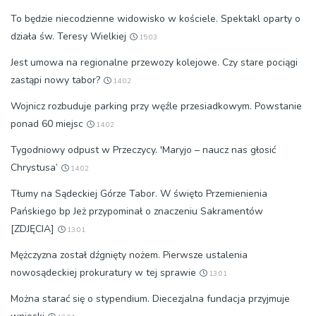
To będzie niecodzienne widowisko w kościele. Spektakl oparty o
działa św. Teresy Wielkiej
15:03
Jest umowa na regionalne przewozy kolejowe. Czy stare pociągi
zastąpi nowy tabor?
14:02
Wojnicz rozbuduje parking przy węźle przesiadkowym. Powstanie
ponad 60 miejsc
14:02
Tygodniowy odpust w Przeczycy. 'Maryjo – naucz nas głosić
Chrystusa’
14:02
Tłumy na Sądeckiej Górze Tabor. W święto Przemienienia
Pańskiego bp Jeż przypominał o znaczeniu Sakramentów
[ZDJĘCIA]
13:01
Mężczyzna został dźgnięty nożem. Pierwsze ustalenia
nowosądeckiej prokuratury w tej sprawie
13:01
Można starać się o stypendium. Diecezjalna fundacja przyjmuje