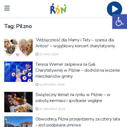
Ot
Tag:
Pilzno
’Wdzięczność dla Mamy i Taty – szansa dla
Antosi” – wyjątkowy koncert charytatywny
22 MAJA 2026
Teresa Werner zaśpiewa na Gali
Charytatywnej w Pilźnie – dochód na leczenie
mieszkańców gminy
14 STYCZNIA 2026
Świąteczny klimat na rynku w Pilźnie – w
sobotę kiermasz i spotkanie wigilijne
19 GRUDNIA 2025
Obwodnicą Pilzna przejedziemy za cztery lata
– jest podpisana umowa