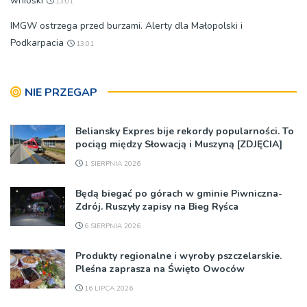
wnioski
13:01
IMGW ostrzega przed burzami. Alerty dla Małopolski i
Podkarpacia
13:01
NIE PRZEGAP
Beliansky Expres bije rekordy popularności. To
pociąg między Słowacją i Muszyną [ZDJĘCIA]
1 SIERPNIA 2026
Będą biegać po górach w gminie Piwniczna-
Zdrój. Ruszyły zapisy na Bieg Ryśca
6 SIERPNIA 2026
Produkty regionalne i wyroby pszczelarskie.
Pleśna zaprasza na Święto Owoców
16 LIPCA 2026