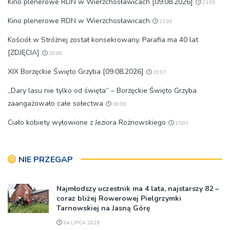
Kino plenerowe RDN w Wierzchosławicach [09.08.2026]
21:09
Kino plenerowe RDN w Wierzchosławicach
21:09
Kościół w Stróżnej został konsekrowany. Parafia ma 40 lat
[ZDJĘCIA]
20:08
XIX Borzęckie Święto Grzyba [09.08.2026]
19:07
„Dary lasu nie tylko od święta” – Borzęckie Święto Grzyba
zaangażowało całe sołectwa
18:06
Ciało kobiety wyłowione z Jeziora Rożnowskiego
15:03
NIE PRZEGAP
Najmłodszy uczestnik ma 4 lata, najstarszy 82 –
coraz bliżej Rowerowej Pielgrzymki
Tarnowskiej na Jasną Górę
14 LIPCA 2026