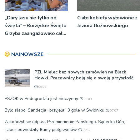
„Dary lasu nie tylko od
Ciało kobiety wyłowione z
święta” – Borzęckie Święto
Jeziora Rożnowskiego
Grzyba zaangażowało całe
sołectwa
NAJNOWSZE
PZL Mielec bez nowych zamówień na Black
Howki. Pracownicy boją się o swoją przyszłość
09:09
PSZOK w Podegrodziu jest nieczynny
09:09
Było słabo. Sandecja „przyjęła” 3 gole w Świdniku
07:07
Zakończył się odpust Przemienienie Pańskiego. Sądecką Górę
Tabor odwiedziły tłumy pielgrzymów
22:10