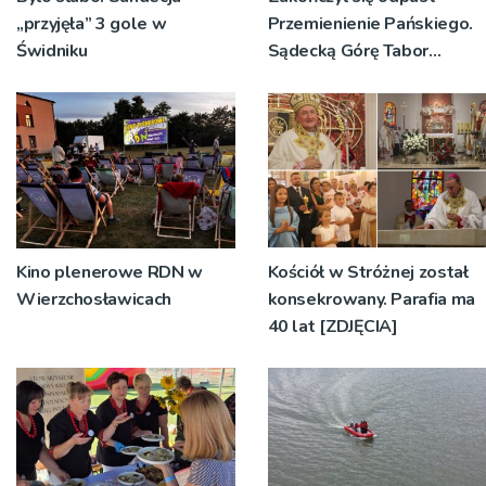
„przyjęła” 3 gole w
Przemienienie Pańskiego.
Świdniku
Sądecką Górę Tabor
odwiedziły tłumy
pielgrzymów
Kino plenerowe RDN w
Kościół w Stróżnej został
Wierzchosławicach
konsekrowany. Parafia ma
40 lat [ZDJĘCIA]