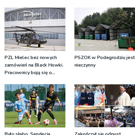
PZL Mielec bez nowych
PSZOK w Podegrodziu jest
zamówień na Black Howki.
nieczynny
Pracownicy boją się o
swoją przyszłość
Było słabo. Sandecja
Zakończył się odpust