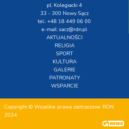
pl. Kolegiacki 4
33 - 300 Nowy Sącz
tel.: +48 18 449 06 00
e-mail: sacz@rdn.pl
AKTUALNOŚCI
RELIGIA
SPORT
KULTURA
GALERIE
PATRONATY
WSPARCIE
Copyright © Wszelkie prawa zastrzeżone. RDN.
2024.