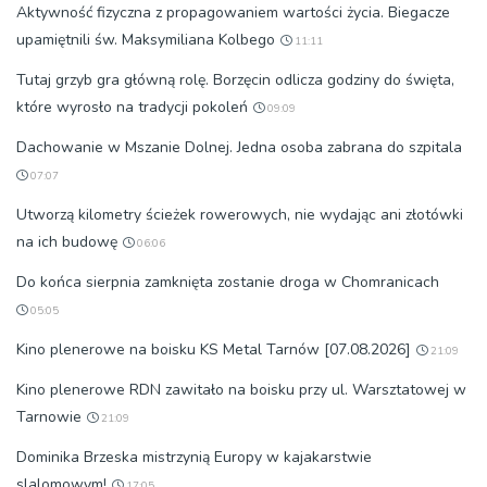
Aktywność fizyczna z propagowaniem wartości życia. Biegacze
upamiętnili św. Maksymiliana Kolbego
11:11
Tutaj grzyb gra główną rolę. Borzęcin odlicza godziny do święta,
które wyrosło na tradycji pokoleń
09:09
Dachowanie w Mszanie Dolnej. Jedna osoba zabrana do szpitala
07:07
Utworzą kilometry ścieżek rowerowych, nie wydając ani złotówki
na ich budowę
06:06
Do końca sierpnia zamknięta zostanie droga w Chomranicach
05:05
Kino plenerowe na boisku KS Metal Tarnów [07.08.2026]
21:09
Kino plenerowe RDN zawitało na boisku przy ul. Warsztatowej w
Tarnowie
21:09
Dominika Brzeska mistrzynią Europy w kajakarstwie
slalomowym!
17:05