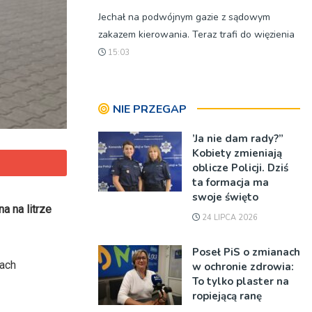
Jechał na podwójnym gazie z sądowym
zakazem kierowania. Teraz trafi do więzienia
15:03
NIE PRZEGAP
’Ja nie dam rady?”
Kobiety zmieniają
oblicze Policji. Dziś
ta formacja ma
swoje święto
a na litrze
24 LIPCA 2026
Poseł PiS o zmianach
mach
w ochronie zdrowia:
To tylko plaster na
ropiejącą ranę