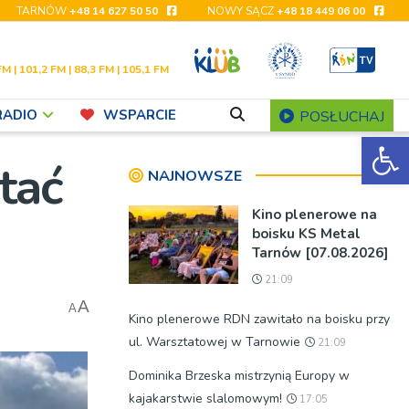
TARNÓW
+48 14 627 50 50
NOWY SĄCZ
+48 18 449 06 00
FM | 101,2 FM | 88,3 FM | 105,1 FM
RADIO
WSPARCIE
POSŁUCHAJ
Ot
tać
NAJNOWSZE
Kino plenerowe na
boisku KS Metal
Tarnów [07.08.2026]
21:09
A
A
Kino plenerowe RDN zawitało na boisku przy
ul. Warsztatowej w Tarnowie
21:09
Dominika Brzeska mistrzynią Europy w
kajakarstwie slalomowym!
17:05