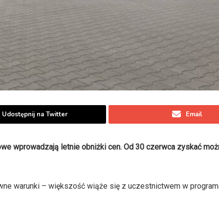
Udostępnij na Twitter
Email
owe wprowadzają letnie obniżki cen. Od 30 czerwca zyskać możn
ewne warunki – większość wiąże się z uczestnictwem w progra