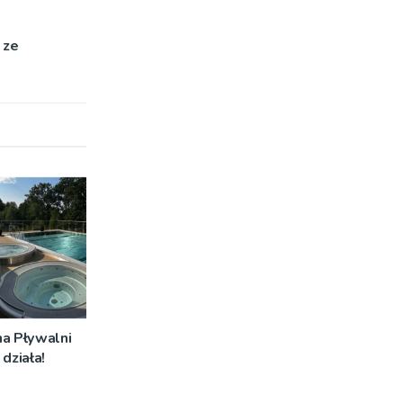
 ze
na Pływalni
działa!