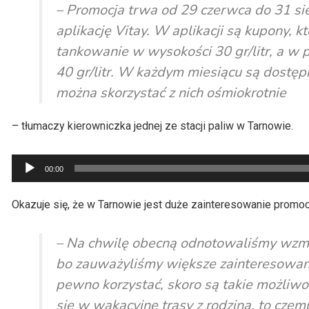
– Promocja trwa od 29 czerwca do 31 sier
aplikację Vitay. W aplikacji są kupony, k
tankowanie w wysokości 30 gr/litr, a w 
40 gr/litr. W każdym miesiącu są dostępn
można skorzystać z nich ośmiokrotnie
– tłumaczy kierowniczka jednej ze stacji paliw w Tarnowie.
Odtwarzacz
00:00
plików
dźwiękowych
Okazuje się, że w Tarnowie jest duże zainteresowanie promoc
– Na chwilę obecną odnotowaliśmy wzmożon
bo zauważyliśmy większe zainteresowani
pewno korzystać, skoro są takie możliwośc
się w wakacyjne trasy z rodziną, to czem