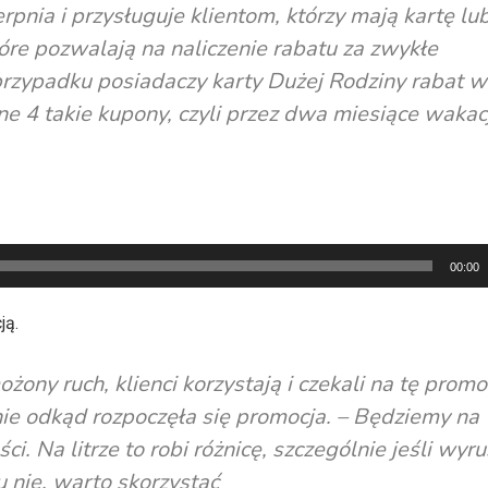
pnia i przysługuje klientom, którzy mają kartę lu
tóre pozwalają na naliczenie rabatu za zwykłe
przypadku posiadaczy karty Dużej Rodziny rabat w
e 4 takie kupony, czyli przez dwa miesiące wakacj
00:00
ją.
y ruch, klienci korzystają i czekali na tę promo
e odkąd rozpoczęła się promocja. – Będziemy na
i. Na litrze to robi różnicę, szczególnie jeśli wyr
u nie, warto skorzystać