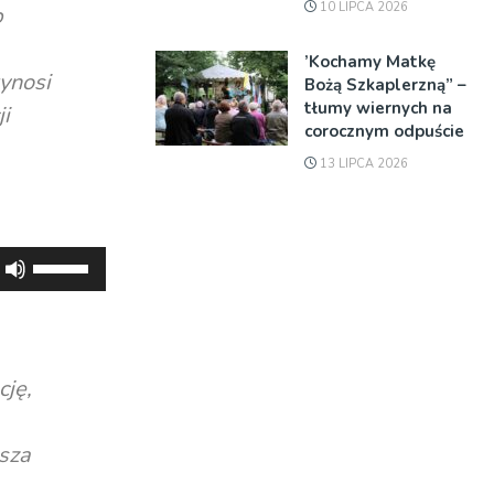
10 LIPCA 2026
b
’Kochamy Matkę
ynosi
Bożą Szkaplerzną” –
tłumy wiernych na
i
corocznym odpuście
13 LIPCA 2026
Używaj
strzałek
do
góry
oraz
cję,
do
dołu
usza
aby
zwiększyć