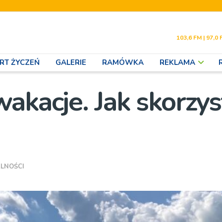
103,6 FM | 97,0 
RT ŻYCZEŃ
GALERIE
RAMÓWKA
REKLAMA
akacje. Jak skorzys
LNOŚCI