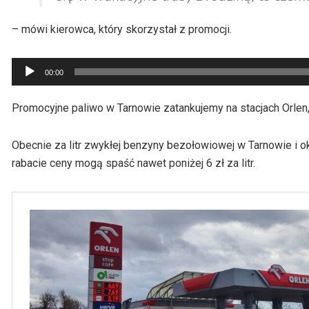
– mówi kierowca, który skorzystał z promocji.
Odtwarzacz
00:00
plików
dźwiękowych
Promocyjne paliwo w Tarnowie zatankujemy na stacjach Orlen,
Obecnie za litr zwykłej benzyny bezołowiowej w Tarnowie i okol
rabacie ceny mogą spaść nawet poniżej 6 zł za litr.