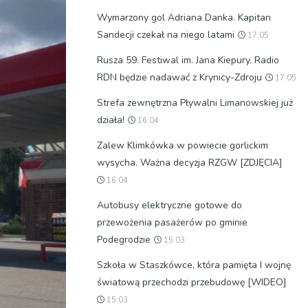
Wymarzony gol Adriana Danka. Kapitan
Sandecji czekał na niego latami
17:05
Rusza 59. Festiwal im. Jana Kiepury. Radio
RDN będzie nadawać z Krynicy-Zdroju
17:05
Strefa zewnętrzna Pływalni Limanowskiej już
działa!
16:04
Zalew Klimkówka w powiecie gorlickim
wysycha. Ważna decyzja RZGW [ZDJĘCIA]
16:04
Autobusy elektryczne gotowe do
przewożenia pasażerów po gminie
Podegrodzie
15:03
Szkoła w Staszkówce, która pamięta I wojnę
światową przechodzi przebudowę [WIDEO]
15:03