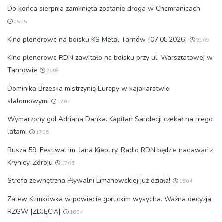
Do końca sierpnia zamknięta zostanie droga w Chomranicach
05:05
Kino plenerowe na boisku KS Metal Tarnów [07.08.2026]
21:09
Kino plenerowe RDN zawitało na boisku przy ul. Warsztatowej w
Tarnowie
21:09
Dominika Brzeska mistrzynią Europy w kajakarstwie
slalomowym!
17:05
Wymarzony gol Adriana Danka. Kapitan Sandecji czekał na niego
latami
17:05
Rusza 59. Festiwal im. Jana Kiepury. Radio RDN będzie nadawać z
Krynicy-Zdroju
17:05
Strefa zewnętrzna Pływalni Limanowskiej już działa!
16:04
Zalew Klimkówka w powiecie gorlickim wysycha. Ważna decyzja
RZGW [ZDJĘCIA]
16:04