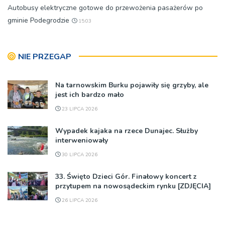
Autobusy elektryczne gotowe do przewożenia pasażerów po
gminie Podegrodzie
15:03
NIE PRZEGAP
Na tarnowskim Burku pojawiły się grzyby, ale
jest ich bardzo mało
23 LIPCA 2026
Wypadek kajaka na rzece Dunajec. Służby
interweniowały
30 LIPCA 2026
33. Święto Dzieci Gór. Finałowy koncert z
przytupem na nowosądeckim rynku [ZDJĘCIA]
26 LIPCA 2026