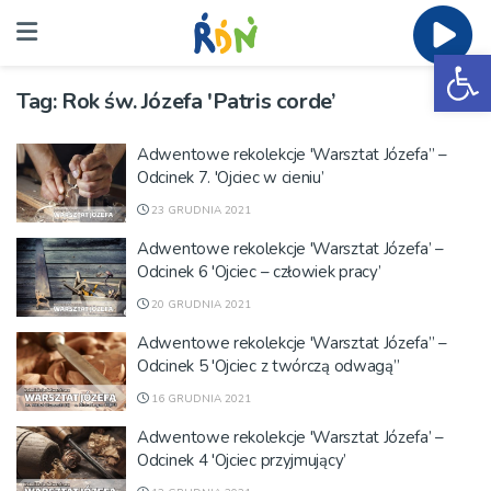
Ot
Tag:
Rok św. Józefa 'Patris corde’
Adwentowe rekolekcje 'Warsztat Józefa” –
Odcinek 7. 'Ojciec w cieniu’
23 GRUDNIA 2021
Adwentowe rekolekcje 'Warsztat Józefa’ –
Odcinek 6 'Ojciec – człowiek pracy’
20 GRUDNIA 2021
Adwentowe rekolekcje 'Warsztat Józefa” –
Odcinek 5 'Ojciec z twórczą odwagą”
16 GRUDNIA 2021
Adwentowe rekolekcje 'Warsztat Józefa’ –
Odcinek 4 'Ojciec przyjmujący’