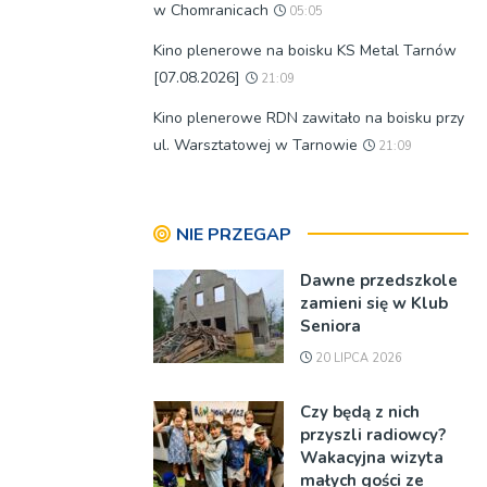
w Chomranicach
05:05
Kino plenerowe na boisku KS Metal Tarnów
[07.08.2026]
21:09
Kino plenerowe RDN zawitało na boisku przy
ul. Warsztatowej w Tarnowie
21:09
NIE PRZEGAP
Dawne przedszkole
zamieni się w Klub
Seniora
20 LIPCA 2026
Czy będą z nich
przyszli radiowcy?
Wakacyjna wizyta
małych gości ze