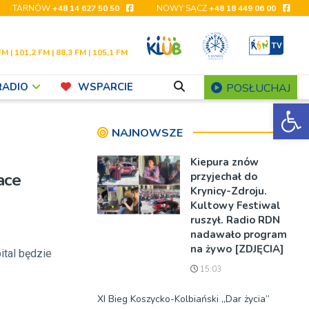
TARNÓW
+48 14 627 50 50
NOWY SĄCZ
+48 18 449 06 00
FM | 101,2 FM | 88,3 FM | 105,1 FM
RADIO
WSPARCIE
POSŁUCHAJ
Ot
NAJNOWSZE
Kiepura znów
ace
przyjechał do
Krynicy-Zdroju.
Kultowy Festiwal
ruszył. Radio RDN
nadawało program
na żywo [ZDJĘCIA]
ital będzie
15:03
XI Bieg Koszycko-Kolbiański „Dar życia”