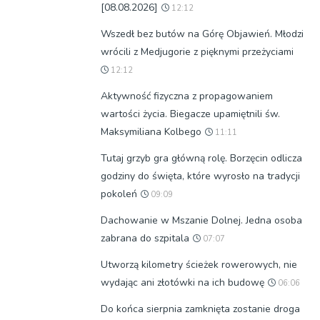
[08.08.2026]
12:12
Wszedł bez butów na Górę Objawień. Młodzi
wrócili z Medjugorie z pięknymi przeżyciami
12:12
Aktywność fizyczna z propagowaniem
wartości życia. Biegacze upamiętnili św.
Maksymiliana Kolbego
11:11
Tutaj grzyb gra główną rolę. Borzęcin odlicza
godziny do święta, które wyrosło na tradycji
pokoleń
09:09
Dachowanie w Mszanie Dolnej. Jedna osoba
zabrana do szpitala
07:07
Utworzą kilometry ścieżek rowerowych, nie
wydając ani złotówki na ich budowę
06:06
Do końca sierpnia zamknięta zostanie droga