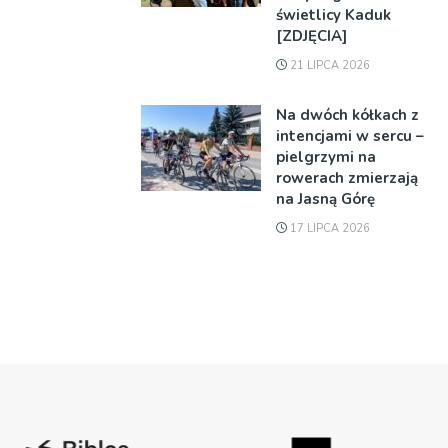
świetlicy Kaduk
[ZDJĘCIA]
21 LIPCA 2026
Na dwóch kółkach z
intencjami w sercu –
pielgrzymi na
rowerach zmierzają
na Jasną Górę
17 LIPCA 2026