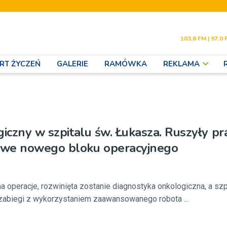
103,6 FM | 97,0 
RT ŻYCZEŃ
GALERIE
RAMÓWKA
REKLAMA
giczny w szpitalu św. Łukasza. Ruszyły pr
we nowego bloku operacyjnego
na operacje, rozwinięta zostanie diagnostyka onkologiczna, a szp
 zabiegi z wykorzystaniem zaawansowanego robota ...