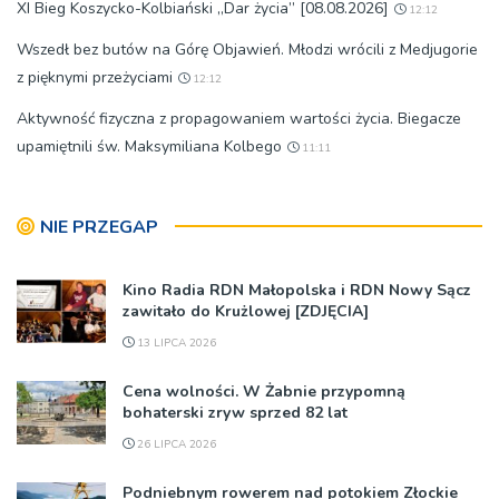
XI Bieg Koszycko-Kolbiański „Dar życia” [08.08.2026]
12:12
Wszedł bez butów na Górę Objawień. Młodzi wrócili z Medjugorie
z pięknymi przeżyciami
12:12
Aktywność fizyczna z propagowaniem wartości życia. Biegacze
upamiętnili św. Maksymiliana Kolbego
11:11
NIE PRZEGAP
Kino Radia RDN Małopolska i RDN Nowy Sącz
zawitało do Krużlowej [ZDJĘCIA]
13 LIPCA 2026
Cena wolności. W Żabnie przypomną
bohaterski zryw sprzed 82 lat
26 LIPCA 2026
Podniebnym rowerem nad potokiem Złockie