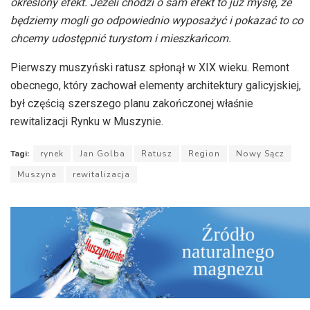
określony efekt. Jeżeli chodzi o sam efekt to już myślę, że
będziemy mogli go odpowiednio wyposażyć i pokazać to co
chcemy udostępnić turystom i mieszkańcom.
Pierwszy muszyński ratusz spłonął w XIX wieku. Remont
obecnego, który zachował elementy architektury galicyjskiej,
był częścią szerszego planu zakończonej właśnie
rewitalizacji Rynku w Muszynie.
Tagi:
rynek
Jan Golba
Ratusz
Region
Nowy Sącz
Muszyna
rewitalizacja