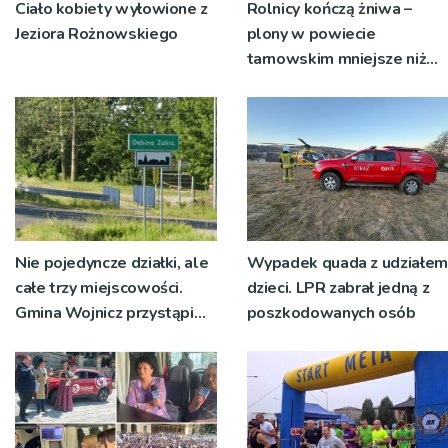
Ciało kobiety wyłowione z
Rolnicy kończą żniwa –
Jeziora Rożnowskiego
plony w powiecie
tarnowskim mniejsze niż
rok temu
Nie pojedyncze działki, ale
Wypadek quada z udziałem
całe trzy miejscowości.
dzieci. LPR zabrał jedną z
Gmina Wojnicz przystąpi
poszkodowanych osób
do zmian w dokumentach
planistycznych