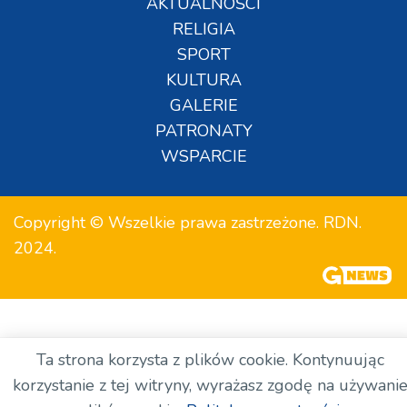
AKTUALNOŚCI
RELIGIA
SPORT
KULTURA
GALERIE
PATRONATY
WSPARCIE
Copyright © Wszelkie prawa zastrzeżone. RDN.
2024.
Ta strona korzysta z plików cookie. Kontynuując
korzystanie z tej witryny, wyrażasz zgodę na używani