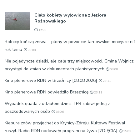
Ciało kobiety wyłowione z Jeziora
Rożnowskiego
15:03
Rolnicy kończą żniwa – plony w powiecie tarnowskim mniejsze niż
rok temu
08:08
Nie pojedyncze działki, ale całe trzy miejscowości. Gmina Wojnicz
przystąpi do zmian w dokumentach planistycznych
08:08
Kino plenerowe RDN w Brzeźnicy [08.08.2026]
23:11
Kino plenerowe RDN odwiedziło Brzeźnicę
23:11
Wypadek quada z udziałem dzieci. LPR zabrał jedną z
poszkodowanych osób
18:06
Kiepura znów przyjechał do Krynicy-Zdroju. Kultowy Festiwal
ruszył. Radio RDN nadawało program na żywo [ZDJĘCIA]
15:03