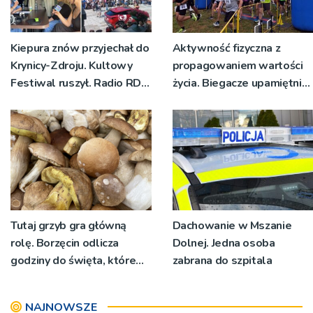
Kiepura znów przyjechał do
Aktywność fizyczna z
Krynicy-Zdroju. Kultowy
propagowaniem wartości
Festiwal ruszył. Radio RDN
życia. Biegacze upamiętnili
nadawało program na
św. Maksymiliana Kolbego
żywo [ZDJĘCIA]
Tutaj grzyb gra główną
Dachowanie w Mszanie
rolę. Borzęcin odlicza
Dolnej. Jedna osoba
godziny do święta, które
zabrana do szpitala
wyrosło na tradycji
pokoleń
NAJNOWSZE