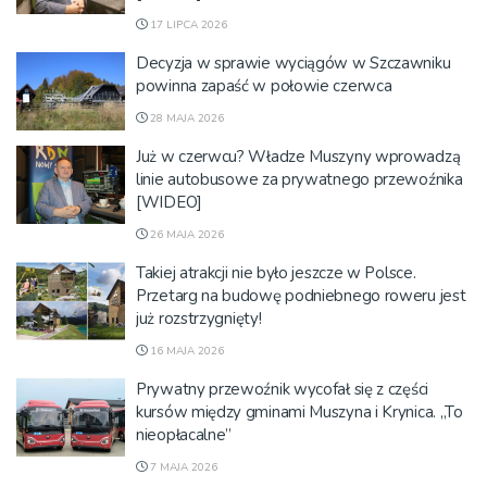
17 LIPCA 2026
Decyzja w sprawie wyciągów w Szczawniku
powinna zapaść w połowie czerwca
28 MAJA 2026
Już w czerwcu? Władze Muszyny wprowadzą
linie autobusowe za prywatnego przewoźnika
[WIDEO]
26 MAJA 2026
Takiej atrakcji nie było jeszcze w Polsce.
Przetarg na budowę podniebnego roweru jest
już rozstrzygnięty!
16 MAJA 2026
Prywatny przewoźnik wycofał się z części
kursów między gminami Muszyna i Krynica. „To
nieopłacalne”
7 MAJA 2026