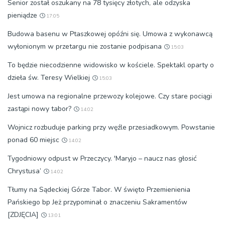
Senior został oszukany na 78 tysięcy złotych, ale odzyska
pieniądze
17:05
Budowa basenu w Ptaszkowej opóźni się. Umowa z wykonawcą
wyłonionym w przetargu nie zostanie podpisana
15:03
To będzie niecodzienne widowisko w kościele. Spektakl oparty o
dzieła św. Teresy Wielkiej
15:03
Jest umowa na regionalne przewozy kolejowe. Czy stare pociągi
zastąpi nowy tabor?
14:02
Wojnicz rozbuduje parking przy węźle przesiadkowym. Powstanie
ponad 60 miejsc
14:02
Tygodniowy odpust w Przeczycy. 'Maryjo – naucz nas głosić
Chrystusa’
14:02
Tłumy na Sądeckiej Górze Tabor. W święto Przemienienia
Pańskiego bp Jeż przypominał o znaczeniu Sakramentów
[ZDJĘCIA]
13:01