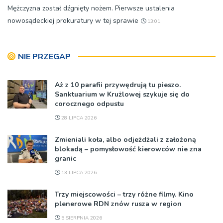
Mężczyzna został dźgnięty nożem. Pierwsze ustalenia
nowosądeckiej prokuratury w tej sprawie
13:01
NIE PRZEGAP
Aż z 10 parafii przywędrują tu pieszo.
Sanktuarium w Krużlowej szykuje się do
corocznego odpustu
28 LIPCA 2026
Zmieniali koła, albo odjeżdżali z założoną
blokadą – pomysłowość kierowców nie zna
granic
13 LIPCA 2026
Trzy miejscowości – trzy różne filmy. Kino
plenerowe RDN znów rusza w region
5 SIERPNIA 2026