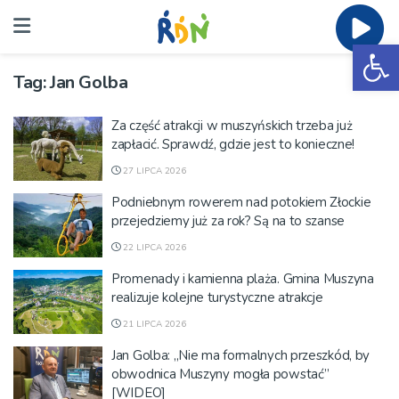
Ot
Tag:
Jan Golba
Za część atrakcji w muszyńskich trzeba już
zapłacić. Sprawdź, gdzie jest to konieczne!
27 LIPCA 2026
Podniebnym rowerem nad potokiem Złockie
przejedziemy już za rok? Są na to szanse
22 LIPCA 2026
Promenady i kamienna plaża. Gmina Muszyna
realizuje kolejne turystyczne atrakcje
21 LIPCA 2026
Jan Golba: „Nie ma formalnych przeszkód, by
obwodnica Muszyny mogła powstać”
[WIDEO]