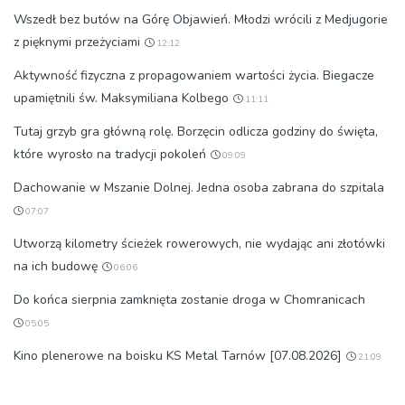
Wszedł bez butów na Górę Objawień. Młodzi wrócili z Medjugorie
z pięknymi przeżyciami
12:12
Aktywność fizyczna z propagowaniem wartości życia. Biegacze
upamiętnili św. Maksymiliana Kolbego
11:11
Tutaj grzyb gra główną rolę. Borzęcin odlicza godziny do święta,
które wyrosło na tradycji pokoleń
09:09
Dachowanie w Mszanie Dolnej. Jedna osoba zabrana do szpitala
07:07
Utworzą kilometry ścieżek rowerowych, nie wydając ani złotówki
na ich budowę
06:06
Do końca sierpnia zamknięta zostanie droga w Chomranicach
05:05
Kino plenerowe na boisku KS Metal Tarnów [07.08.2026]
21:09