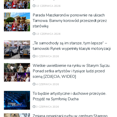
13 CZERWCA 2026
Parada Maszkaronów ponownie na ulicach
Tarnowa. Barwny korowód przeszedł przez
starówkę
13 CZERWCA 2026
„Te samochody są im starsze, tym lepsze” –
tarnowski Rynek wypełniły klasyki motoryzacji
6 CZERWCA 2026
Wielkie uwielbienie na rynku w Starym Sączu.
Ponad setka artystów i tysiące ludzi przed
sceną [ZDJĘCIA, WIDEO]
4 CZERWCA 2026
To będzie artystyczne i duchowe przeżycie.
Przyjdź na Symfonię Ducha
3 CZERWCA 2026
Zmiana organizacji ruchu w centrum Starego