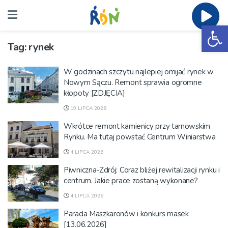
Ot
Tag:
rynek
W godzinach szczytu najlepiej omijać rynek w
Nowym Sączu. Remont sprawia ogromne
kłopoty [ZDJĘCIA]
19 LIPCA 2026
Wkrótce remont kamienicy przy tarnowskim
Rynku. Ma tutaj powstać Centrum Winiarstwa
4 LIPCA 2026
Piwniczna-Zdrój: Coraz bliżej rewitalizacji rynku i
centrum. Jakie prace zostaną wykonane?
4 LIPCA 2026
Parada Maszkaronów i konkurs masek
[13.06.2026]