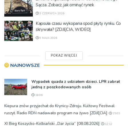
Sącza. Zobacz, jak ominąć rynek
3 CZERWCA 2026
Kapsuła czasu wykopana spod płyty rynku. Co
skrywała? [ZDJĘCIA, WIDEO]
9 MAJA 2026
POKAŻ WIĘCEJ
NAJNOWSZE
Wypadek quada z udziałem dzieci. LPR zabrał
jedną z poszkodowanych osób
18:06
Kiepura znów przyjechał do Krynicy-Zdroju. Kultowy Festiwal
ruszył. Radio RDN nadawało program na żywo [ZDJĘCIA]
15:03
XI Bieg Koszycko-Kolbiański „Dar życia” [08.08.2026]
12:12