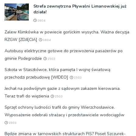
Strefa zewnętrzna Pływalni Limanowskiej już
działa!
16:04
Zalew Klimkówka w powiecie gorlickim wysycha. Ważna decyzja
RZGW [ZDJĘCIA]
16:04
Autobusy elektryczne gotowe do przewożenia pasażerów po
gminie Podegrodzie
15:03
Szkoła w Staszkówce, która pamięta I wojnę światową
przechodzi przebudowę [WIDEO]
15:03
Jechał na podwójnym gazie z sądowym zakazem kierowania.
Teraz trafi do więzienia
15:03
Sprzęt ochrony ludności trafił do gminy Wierzchosławice.
Wyposażenie odebrali strażacy i przedstawiciele wodociągów
15:03
Będzie zmiana w tarnowskich strukturach PiS? Poseł Szczurek-