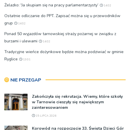
Żelazko: 'Ja skupiam się na pracy parlamentarzysty’
14:02
Ostatnie odliczanie do PPT. Zapisać można się u przewodników
grup
14:02
Ponad 50 wyjazdów tarnowskiej straży pożarnej w związku z
burzami i ulewami
14:02
Tradycyjne wieńce dożynkowe będzie można podziwiać w gminie
Ryglice
13:01
NIE PRZEGAP
Zakończyła się rekrutacja. Wiemy, które szkoły
w Tarnowie cieszyły się największym
zainteresowaniem
15 LIPCA 2026
Korowód na rozpoczęcie 33. Święta Dzieci Gór