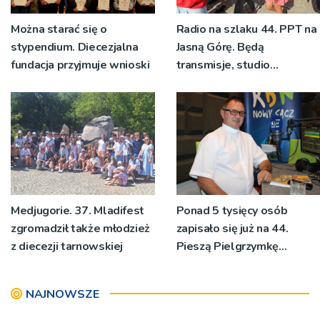
Można starać się o
Radio na szlaku 44. PPT na
stypendium. Diecezjalna
Jasną Górę. Będą
fundacja przyjmuje wnioski
transmisje, studio
pielgrzymkowe,
pozdrowienia
Medjugorie. 37. Mladifest
Ponad 5 tysięcy osób
zgromadził także młodzież
zapisało się już na 44.
z diecezji tarnowskiej
Pieszą Pielgrzymkę
Tarnowską [WIDEO]
NAJNOWSZE