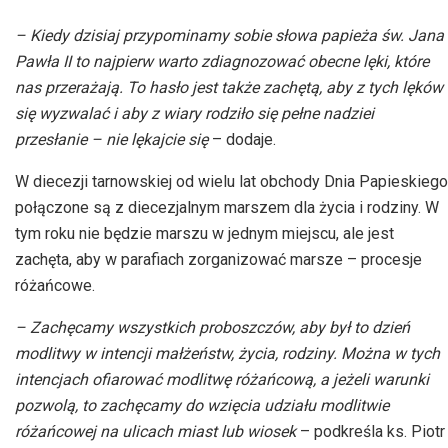
– Kiedy dzisiaj przypominamy sobie słowa papieża św. Jana
Pawła II to najpierw warto zdiagnozować obecne lęki, które
nas przerażają. To hasło jest także zachętą, aby z tych lęków
się wyzwalać i aby z wiary rodziło się pełne nadziei
przesłanie – nie lękajcie się
– dodaje.
W diecezji tarnowskiej od wielu lat obchody Dnia Papieskiego
połączone są z diecezjalnym marszem dla życia i rodziny. W
tym roku nie będzie marszu w jednym miejscu, ale jest
zachęta, aby w parafiach zorganizować marsze – procesje
różańcowe.
– Zachęcamy wszystkich proboszczów, aby był to dzień
modlitwy w intencji małżeństw, życia, rodziny. Można w tych
intencjach ofiarować modlitwę różańcową, a jeżeli warunki
pozwolą, to zachęcamy do wzięcia udziału modlitwie
różańcowej na ulicach miast lub wiosek
– podkreśla ks. Piotr