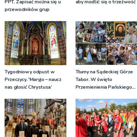
PPT. Zapisać można się u
aby modlić się o trzeźwość
przewodników grup
Tygodniowy odpust w
Tłumy na Sądeckiej Górze
Przeczycy. 'Maryjo – naucz
Tabor. W święto
nas głosić Chrystusa’
Przemienienia Pańskiego
bp Jeż przypominał o
znaczeniu Sakramentów
[ZDJĘCIA]