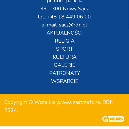
pl. Kolegiacki 4
33 - 300 Nowy Sącz
tel.: +48 18 449 06 00
e-mail: sacz@rdn.pl
AKTUALNOŚCI
RELIGIA
SPORT
KULTURA
GALERIE
PATRONATY
WSPARCIE
Copyright © Wszelkie prawa zastrzeżone. RDN.
2024.