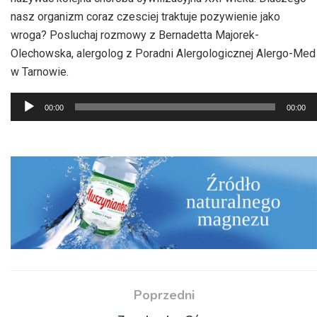
nasz organizm coraz czesciej traktuje pozywienie jako
wroga? Posluchaj rozmowy z Bernadetta Majorek-
Olechowska, alergolog z Poradni Alergologicznej Alergo-Med
w Tarnowie.
Odtwarzacz
00:00
00:00
plików
dźwiękowych
Poprzedni