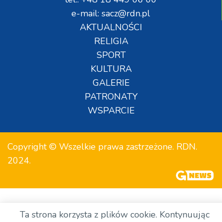
e-mail: sacz@rdn.pl
AKTUALNOŚCI
RELIGIA
SPORT
KULTURA
GALERIE
PATRONATY
WSPARCIE
Copyright © Wszelkie prawa zastrzeżone. RDN.
2024.
Ta strona korzysta z plików cookie. Kontynuując