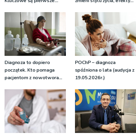
Kluczowe są pierwsze
zmieni stylu życia, efekty
tygodnie ciąży (audycja z
mogą zostać
16.06.2026r.)
zaprzepaszczone” (audycja
z 9.06.2026r.)
Diagnoza to dopiero
POChP – diagnoza
początek. Kto pomaga
spóźniona o lata (audycja z
pacjentom z nowotworami
19.05.2026r.)
krwi? (audycja z
26.05.2026r.)