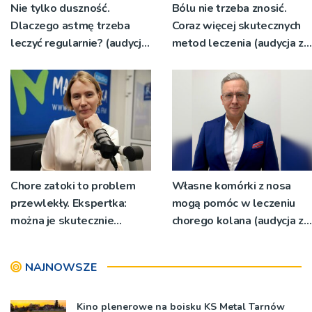
Nie tylko duszność.
Bólu nie trzeba znosić.
Dlaczego astmę trzeba
Coraz więcej skutecznych
leczyć regularnie? (audycja
metod leczenia (audycja z
z 5.05.2026r.)
21.04.2026)
Chore zatoki to problem
Własne komórki z nosa
przewlekły. Ekspertka:
mogą pomóc w leczeniu
można je skutecznie
chorego kolana (audycja z
kontrolować (audycja z
3.03.2026)
7.04.2026)
NAJNOWSZE
Kino plenerowe na boisku KS Metal Tarnów