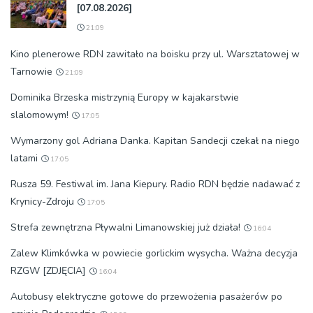
[07.08.2026]
21:09
Kino plenerowe RDN zawitało na boisku przy ul. Warsztatowej w
Tarnowie
21:09
Dominika Brzeska mistrzynią Europy w kajakarstwie
slalomowym!
17:05
Wymarzony gol Adriana Danka. Kapitan Sandecji czekał na niego
latami
17:05
Rusza 59. Festiwal im. Jana Kiepury. Radio RDN będzie nadawać z
Krynicy-Zdroju
17:05
Strefa zewnętrzna Pływalni Limanowskiej już działa!
16:04
Zalew Klimkówka w powiecie gorlickim wysycha. Ważna decyzja
RZGW [ZDJĘCIA]
16:04
Autobusy elektryczne gotowe do przewożenia pasażerów po