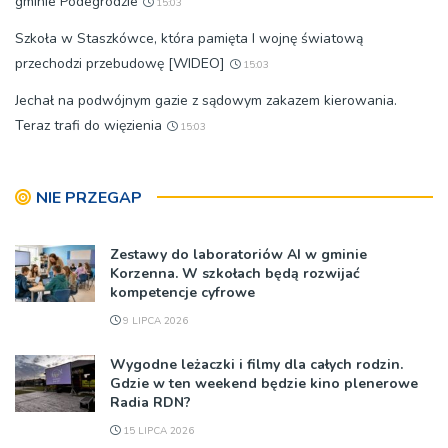
gminie Podegrodzie
15:03
Szkoła w Staszkówce, która pamięta I wojnę światową
przechodzi przebudowę [WIDEO]
15:03
Jechał na podwójnym gazie z sądowym zakazem kierowania.
Teraz trafi do więzienia
15:03
NIE PRZEGAP
Zestawy do laboratoriów AI w gminie
Korzenna. W szkołach będą rozwijać
kompetencje cyfrowe
9 LIPCA 2026
Wygodne leżaczki i filmy dla całych rodzin.
Gdzie w ten weekend będzie kino plenerowe
Radia RDN?
15 LIPCA 2026