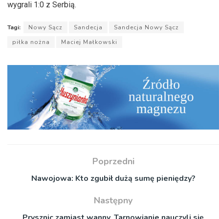
wygrali 1:0 z Serbią.
Tagi:
Nowy Sącz
Sandecja
Sandecja Nowy Sącz
piłka nożna
Maciej Małkowski
Poprzedni
Nawojowa: Kto zgubił dużą sumę pieniędzy?
Następny
Prysznic zamiast wanny. Tarnowianie nauczyli się