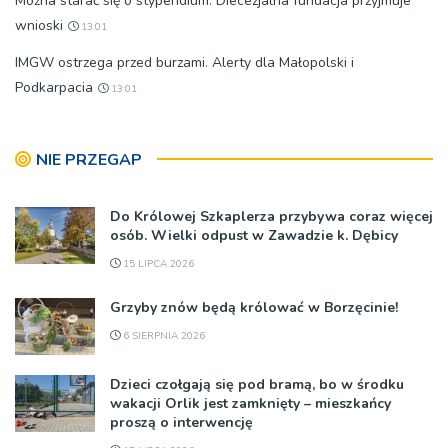
Można starać się o stypendium. Diecezjalna fundacja przyjmuje
wnioski
13:01
IMGW ostrzega przed burzami. Alerty dla Małopolski i
Podkarpacia
13:01
NIE PRZEGAP
Do Królowej Szkaplerza przybywa coraz więcej
osób. Wielki odpust w Zawadzie k. Dębicy
15 LIPCA 2026
Grzyby znów będą królować w Borzęcinie!
6 SIERPNIA 2026
Dzieci czołgają się pod bramą, bo w środku
wakacji Orlik jest zamknięty – mieszkańcy
proszą o interwencję