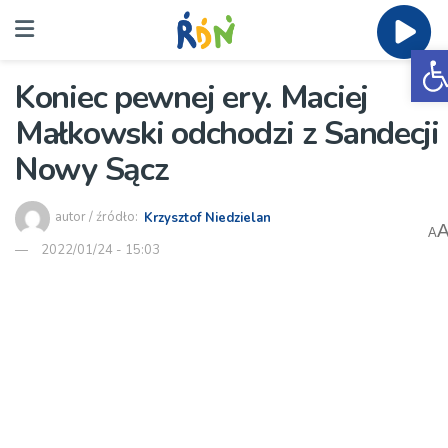
O
Koniec pewnej ery. Maciej
Małkowski odchodzi z Sandecji
Nowy Sącz
autor / źródło:
Krzysztof Niedzielan
A
2022/01/24 - 15:03