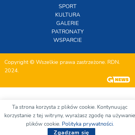
SPORT
KULTURA
GALERIE
PATRONATY
WSPARCIE
Copyright © Wszelkie prawa zastrzeżone. RDN.
2024.
Ta strona korzysta z plików cookie. Kontynuując
korzystanie z tej witryny, wyrażasz zgodę na używani
plików cookie.
Polityka prywatności.
Zgadzam się