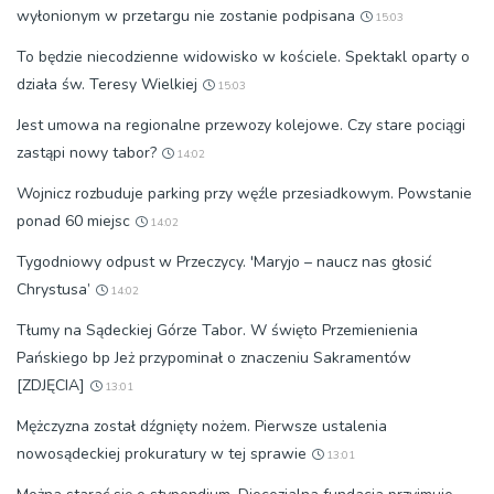
wyłonionym w przetargu nie zostanie podpisana
15:03
To będzie niecodzienne widowisko w kościele. Spektakl oparty o
działa św. Teresy Wielkiej
15:03
Jest umowa na regionalne przewozy kolejowe. Czy stare pociągi
zastąpi nowy tabor?
14:02
Wojnicz rozbuduje parking przy węźle przesiadkowym. Powstanie
ponad 60 miejsc
14:02
Tygodniowy odpust w Przeczycy. 'Maryjo – naucz nas głosić
Chrystusa’
14:02
Tłumy na Sądeckiej Górze Tabor. W święto Przemienienia
Pańskiego bp Jeż przypominał o znaczeniu Sakramentów
[ZDJĘCIA]
13:01
Mężczyzna został dźgnięty nożem. Pierwsze ustalenia
nowosądeckiej prokuratury w tej sprawie
13:01