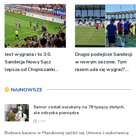
Jest wygrana i to 3:0.
Drugie podejście Sandecji
Sandecja Nowy Sącz
w nowym sezonie. Tym
lepsza od Chojniczanki
razem uda się wygrać?
Chojnice
[ZDJĘCIA]
NAJNOWSZE
Senior został oszukany na 78 tysięcy złotych,
ale odzyska pieniądze
17:05
Budowa basenu w Ptaszkowej opóźni się. Umowa z wykonawcą