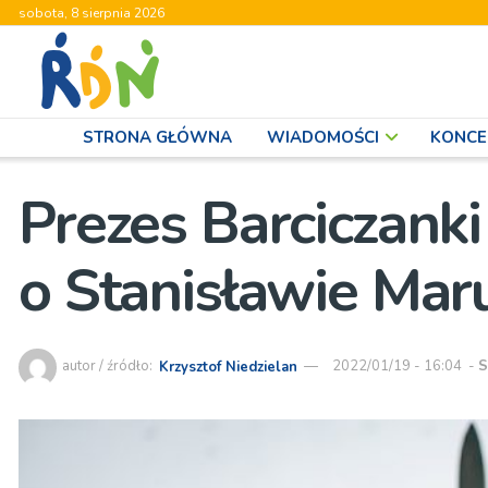
sobota, 8 sierpnia 2026
STRONA GŁÓWNA
WIADOMOŚCI
KONCE
Prezes Barciczanki
o Stanisławie Mar
autor / źródło:
Krzysztof Niedzielan
2022/01/19 - 16:04
-