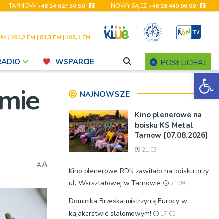
TARNÓW
+48 14 627 50 50
NOWY SĄCZ
+48 18 449 06 00
FM | 101,2 FM | 88,3 FM | 105,1 FM
RADIO
WSPARCIE
POSŁUCHAJ
Ot
lmie
NAJNOWSZE
Kino plenerowe na
boisku KS Metal
Tarnów [07.08.2026]
21:09
A
A
Kino plenerowe RDN zawitało na boisku przy
ul. Warsztatowej w Tarnowie
21:09
Dominika Brzeska mistrzynią Europy w
kajakarstwie slalomowym!
17:05