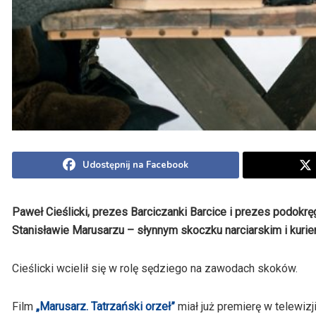
Udostępnij na Facebook
Paweł Cieślicki, prezes Barciczanki Barcice i prezes podokr
Stanisławie Marusarzu – słynnym skoczku narciarskim i kurie
Cieślicki wcielił się w rolę sędziego na zawodach skoków.
Film
„Marusarz. Tatrzański orzeł”
miał już premierę w telewiz