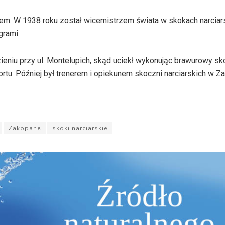
em. W 1938 roku został wicemistrzem świata w skokach narciars
grami.
niu przy ul. Montelupich, skąd uciekł wykonując brawurowy skok
rtu. Później był trenerem i opiekunem skoczni narciarskich w 
Zakopane
skoki narciarskie