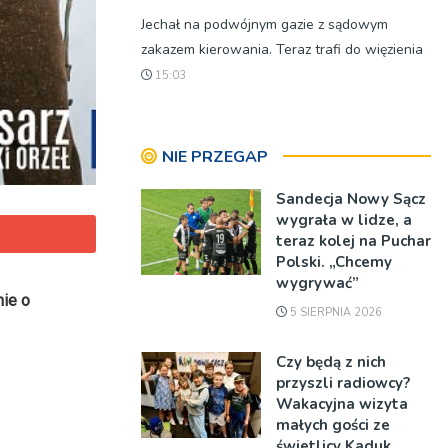
Jechał na podwójnym gazie z sądowym
zakazem kierowania. Teraz trafi do więzienia
15:03
NIE PRZEGAP
Sandecja Nowy Sącz
wygrała w lidze, a
teraz kolej na Puchar
Polski. „Chcemy
wygrywać”
mie o
5 SIERPNIA 2026
Czy będą z nich
przyszli radiowcy?
Wakacyjna wizyta
małych gości ze
świetlicy Kaduk