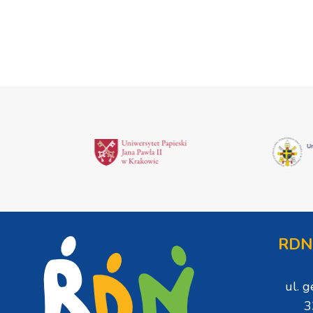
wygrywać”
RDN
ul. 
3