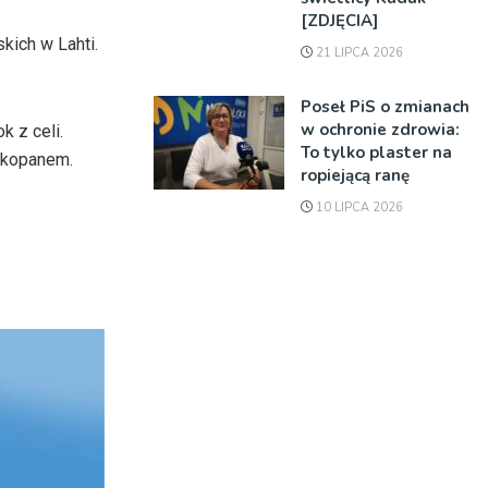
[ZDJĘCIA]
kich w Lahti.
21 LIPCA 2026
Poseł PiS o zmianach
w ochronie zdrowia:
 z celi.
To tylko plaster na
Zakopanem.
ropiejącą ranę
10 LIPCA 2026