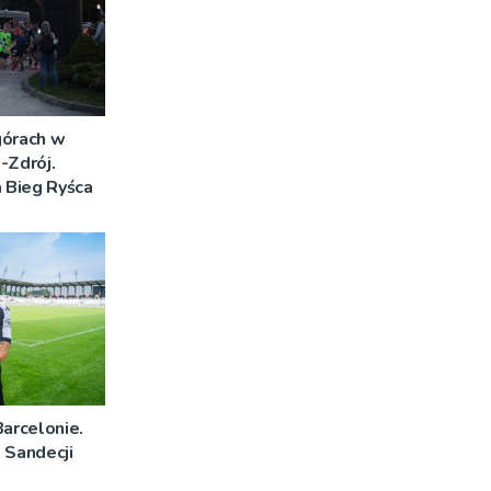
górach w
-Zdrój.
a Bieg Ryśca
Barcelonie.
 Sandecji