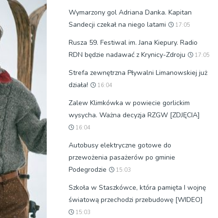
Wymarzony gol Adriana Danka. Kapitan
Sandecji czekał na niego latami
17:05
Rusza 59. Festiwal im. Jana Kiepury. Radio
RDN będzie nadawać z Krynicy-Zdroju
17:05
Strefa zewnętrzna Pływalni Limanowskiej już
działa!
16:04
Zalew Klimkówka w powiecie gorlickim
wysycha. Ważna decyzja RZGW [ZDJĘCIA]
16:04
Autobusy elektryczne gotowe do
przewożenia pasażerów po gminie
Podegrodzie
15:03
Szkoła w Staszkówce, która pamięta I wojnę
światową przechodzi przebudowę [WIDEO]
15:03