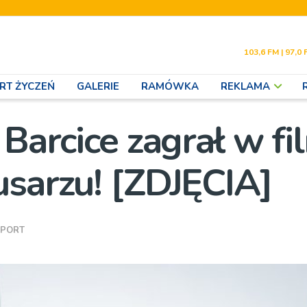
103,6 FM | 97,0 
RT ŻYCZEŃ
GALERIE
RAMÓWKA
REKLAMA
 Barcice zagrał w fi
usarzu! [ZDJĘCIA]
SPORT