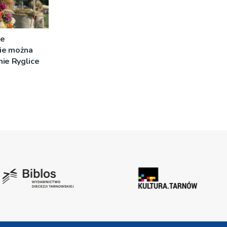
ce
ie można
ie Ryglice