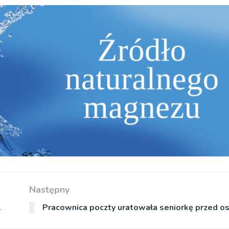
Następny
l
Pracownica poczty uratowała seniorkę przed 