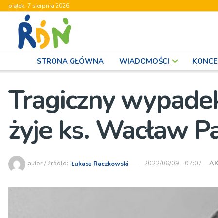
piątek, 7 sierpnia 2026
STRONA GŁÓWNA
WIADOMOŚCI
KONCE
Tragiczny wypadek
żyje ks. Wacław P
autor / źródło:
Łukasz Raczkowski
2022/06/09 - 07:07
-
AK