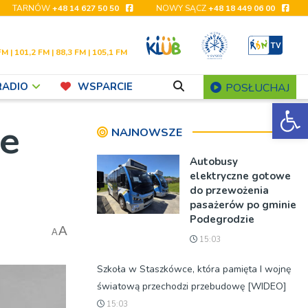
TARNÓW
+48 14 627 50 50
NOWY SĄCZ
+48 18 449 06 00
FM | 101,2 FM | 88,3 FM | 105,1 FM
RADIO
WSPARCIE
POSŁUCHAJ
Ot
ie
NAJNOWSZE
Autobusy
elektryczne gotowe
do przewożenia
pasażerów po gminie
Podegrodzie
A
A
15:03
Szkoła w Staszkówce, która pamięta I wojnę
światową przechodzi przebudowę [WIDEO]
15:03