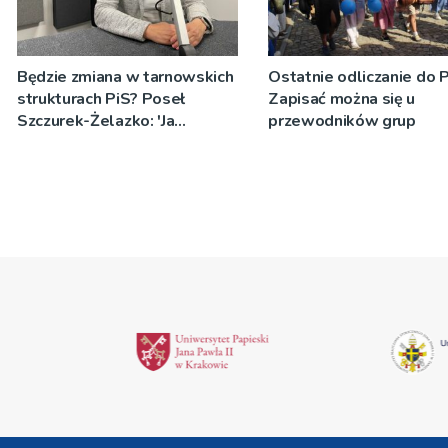
Będzie zmiana w tarnowskich
Ostatnie odliczanie do 
strukturach PiS? Poseł
Zapisać można się u
Szczurek-Żelazko: 'Ja
przewodników grup
skupiam się na pracy
parlamentarzysty’