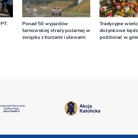
PPT.
Ponad 50 wyjazdów
Tradycyjne wień
tarnowskiej straży pożarnej w
dożynkowe będz
związku z burzami i ulewami
podziwiać w gmin