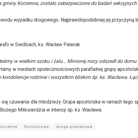
ńca gminy Korzenna, zostało zabezpieczone do badań sekcyjnyc
owodu wypadku drogowego. Najprawdopodobniej jej przyczyną b
rafii w Siedlcach, ks. Wacław Paterak.
teśmy w wielkim szoku i żalu… Minionej nocy odszedł do domu
tamy w mediach społecznościowych parafialnej grupy apostolski
kondolencje rodzinie i wszystkim bliskim śp. ks. Wacława. Łą
yć się czuwanie dla młodzieży. Grupa apostolska w ramach tego s
Bożego Miłosierdzia w intencji śp. ks. Wacława.
Korzenna
Koniuszowa
droga powiatowa