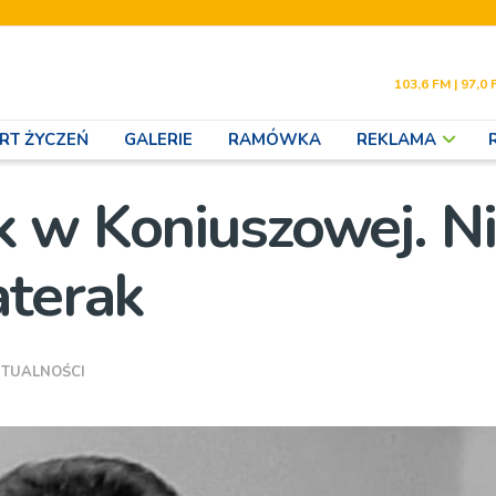
103,6 FM | 97,0 
RT ŻYCZEŃ
GALERIE
RAMÓWKA
REKLAMA
 w Koniuszowej. N
aterak
TUALNOŚCI