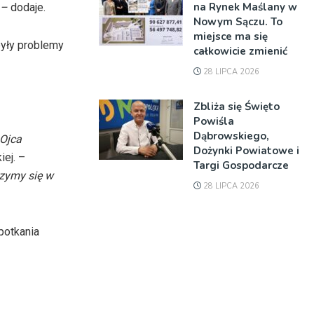
na Rynek Maślany w
h –
dodaje.
Nowym Sączu. To
miejsce ma się
yły problemy
całkowicie zmienić
28 LIPCA 2026
Zbliża się Święto
Powiśla
Dąbrowskiego,
 Ojca
Dożynki Powiatowe i
ej. –
Targi Gospodarcze
czymy się w
28 LIPCA 2026
potkania