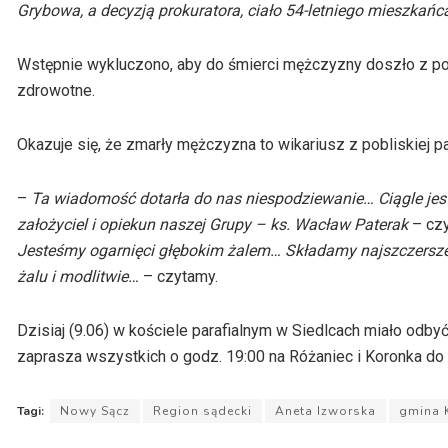
Grybowa, a decyzją prokuratora, ciało 54-letniego mieszka
Wstępnie wykluczono, aby do śmierci mężczyzny doszło z p
zdrowotne.
Okazuje się, że zmarły mężczyzna to wikariusz z pobliskiej pa
–
Ta wiadomość dotarła do nas niespodziewanie… Ciągle jes
założyciel i opiekun naszej Grupy – ks. Wacław Paterak
– czy
Jesteśmy ogarnięci głębokim żalem… Składamy najszczersze 
żalu i modlitwie…
– czytamy.
Dzisiaj (9.06) w kościele parafialnym w Siedlcach miało odb
zaprasza wszystkich o godz. 19:00 na Różaniec i Koronka do 
Tagi:
Nowy Sącz
Region sądecki
Aneta Izworska
gmina 