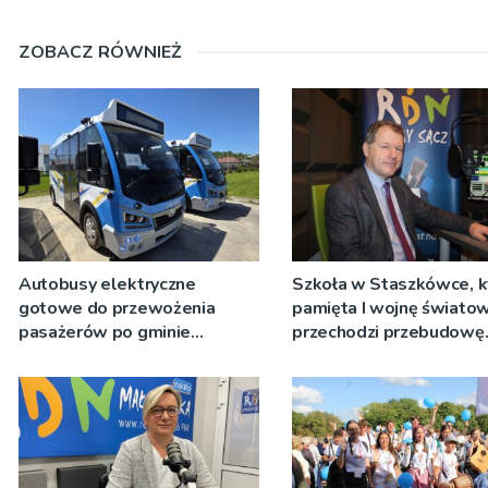
ZOBACZ RÓWNIEŻ
Autobusy elektryczne
Szkoła w Staszkówce, k
gotowe do przewożenia
pamięta I wojnę świato
pasażerów po gminie
przechodzi przebudowę
Podegrodzie
[WIDEO]