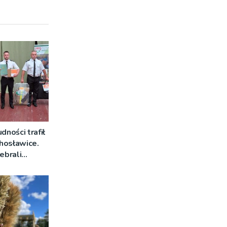
dności trafił
hosławice.
ebrali
stawiciele