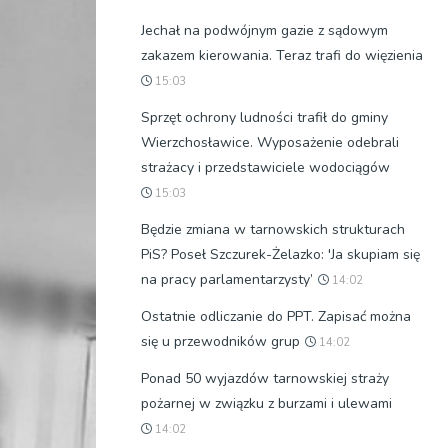
Jechał na podwójnym gazie z sądowym
zakazem kierowania. Teraz trafi do więzienia
15:03
Sprzęt ochrony ludności trafił do gminy
Wierzchosławice. Wyposażenie odebrali
strażacy i przedstawiciele wodociągów
15:03
Będzie zmiana w tarnowskich strukturach
PiS? Poseł Szczurek-Żelazko: 'Ja skupiam się
na pracy parlamentarzysty’
14:02
Ostatnie odliczanie do PPT. Zapisać można
się u przewodników grup
14:02
Ponad 50 wyjazdów tarnowskiej straży
pożarnej w związku z burzami i ulewami
14:02