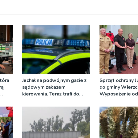
tóra
Jechał na podwójnym gazie z
Sprzęt ochrony lu
wą
sądowym zakazem
do gminy Wierzc
kierowania. Teraz trafi do
Wyposażenie od
więzienia
strażacy i przed
wodociągów