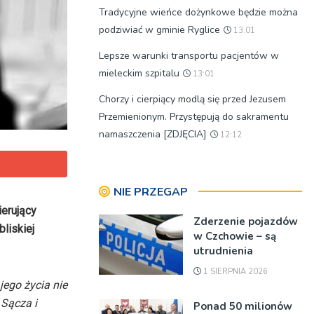
Tradycyjne wieńce dożynkowe będzie można
podziwiać w gminie Ryglice
13:01
Lepsze warunki transportu pacjentów w
mieleckim szpitalu
13:01
Chorzy i cierpiący modlą się przed Jezusem
Przemienionym. Przystępują do sakramentu
namaszczenia [ZDJĘCIA]
12:12
NIE PRZEGAP
ierujący
Zderzenie pojazdów
liskiej
w Czchowie – są
utrudnienia
1 SIERPNIA 2026
 jego życia nie
 Sącza i
Ponad 50 milionów