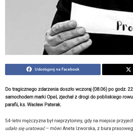
Udostępnij na Facebook
Do tragicznego zdarzenia doszło wczoraj (08.06) po godz. 2
samochodem marki Opel, zjechał z drogi do pobliskiego rowu.
parafii, ks. Wacław Paterak.
54-letni mężczyzna był nieprzytomny, gdy na miejsce przyjec
udało się uratować
– mówi Aneta Izworska, z biura prasowego 