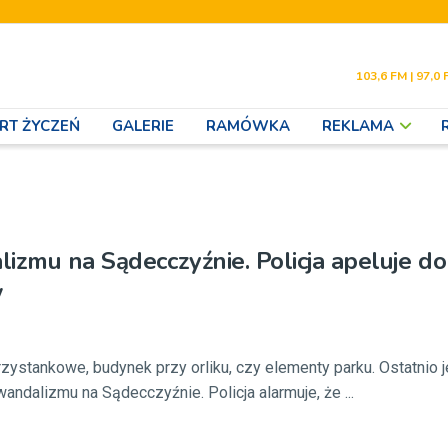
103,6 FM | 97,0 
RT ŻYCZEŃ
GALERIE
RAMÓWKA
REKLAMA
izmu na Sądecczyźnie. Policja apeluje do
w
zystankowe, budynek przy orliku, czy elementy parku. Ostatnio 
ndalizmu na Sądecczyźnie. Policja alarmuje, że ...