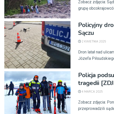
Zobacz zdjęcia: Są
grupę obcokrajowców.
Policyjny d
Sączu
2 KWIETNIA 2025
Dron latał nad ulic
Józefa Piłsudskiego,
Policja pods
tragedii [ZD
4 MARCA 2025
Zobacz zdjęcia: Pon
przeprowadzili sądec