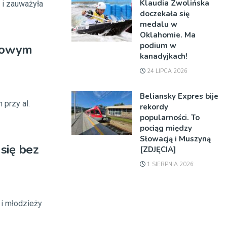
Klaudia Zwolińska
i zauważyła
doczekała się
medalu w
Oklahomie. Ma
podium w
 Nowym
kanadyjkach!
24 LIPCA 2026
Beliansky Expres bije
 przy al.
rekordy
popularności. To
pociąg między
Słowacją i Muszyną
się bez
[ZDJĘCIA]
1 SIERPNIA 2026
 i młodzieży