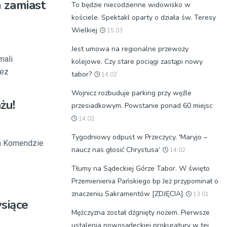
a zamiast
To będzie niecodzienne widowisko w
kościele. Spektakl oparty o działa św. Teresy
Wielkiej
15:03
Jest umowa na regionalne przewozy
mali
kolejowe. Czy stare pociągi zastąpi nowy
rez
tabor?
14:02
Wojnicz rozbuduje parking przy węźle
żu!
przesiadkowym. Powstanie ponad 60 miejsc
14:02
Tygodniowy odpust w Przeczycy. 'Maryjo –
ch Komendzie
naucz nas głosić Chrystusa’
14:02
Tłumy na Sądeckiej Górze Tabor. W święto
Przemienienia Pańskiego bp Jeż przypominał o
znaczeniu Sakramentów [ZDJĘCIA]
13:01
ysiące
Mężczyzna został dźgnięty nożem. Pierwsze
ustalenia nowosądeckiej prokuratury w tej