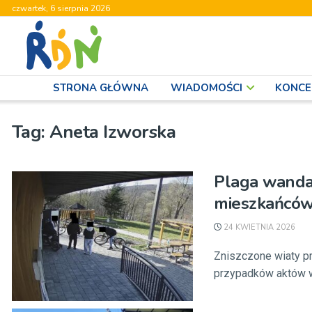
czwartek, 6 sierpnia 2026
STRONA GŁÓWNA
WIADOMOŚCI
KONCE
Tag:
Aneta Izworska
Plaga wandal
mieszkańcó
24 KWIETNIA 2026
Zniszczone wiaty pr
przypadków aktów wa