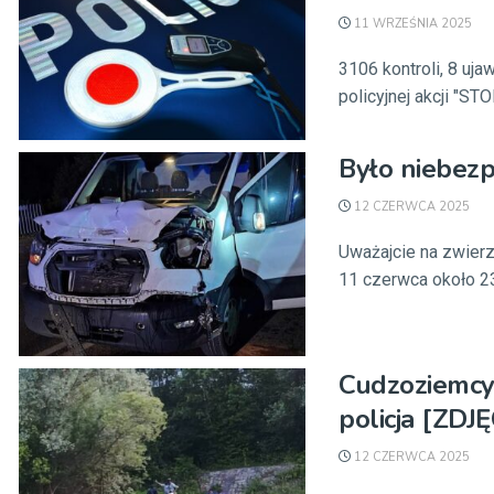
11 WRZEŚNIA 2025
3106 kontroli, 8 uja
policyjnej akcji "STOP
Było niebezp
12 CZERWCA 2025
Uważajcie na zwierz
11 czerwca około 23
Cudzoziemcy
policja [ZDJ
12 CZERWCA 2025