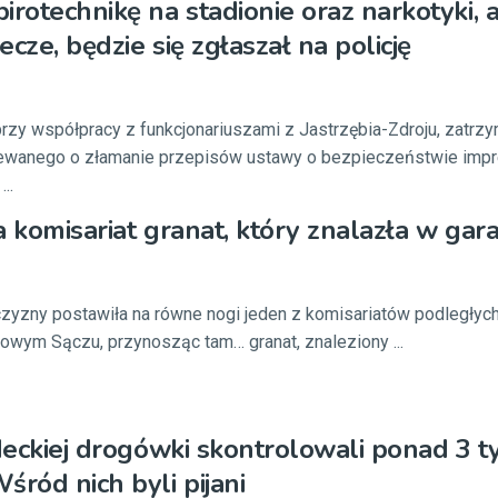
irotechnikę na stadionie oraz narkotyki, 
cze, będzie się zgłaszał na policję
 przy współpracy z funkcjonariuszami z Jastrzębia-Zdroju, zatrzy
ewanego o złamanie przepisów ustawy o bezpieczeństwie imp
..
a komisariat granat, który znalazła w gara
yzny postawiła na równe nogi jeden z komisariatów podległy
 Nowym Sączu, przynosząc tam… granat, znaleziony ...
ądeckiej drogówki skontrolowali ponad 3 t
śród nich byli pijani