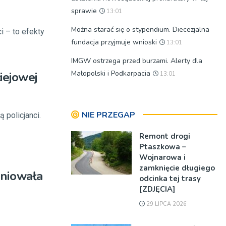
sprawie
13:01
Można starać się o stypendium. Diecezjalna
i – to efekty
fundacja przyjmuje wnioski
13:01
IMGW ostrzega przed burzami. Alerty dla
Małopolski i Podkarpacia
iejowej
13:01
NIE PRZEGAP
 policjanci.
Remont drogi
Ptaszkowa –
Wojnarowa i
zamknięcie długiego
niowała
odcinka tej trasy
[ZDJĘCIA]
29 LIPCA 2026