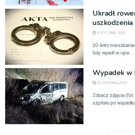
Ukradł rower
uszkodzenia 
3 STYCZNIA 2025
20-letni mieszkanie
Gdy wpadł w ręce ...
Wypadek w Po
30 GRUDNIA 2024
Zobacz zdjęcia (fot
szpitalu po wypadku,