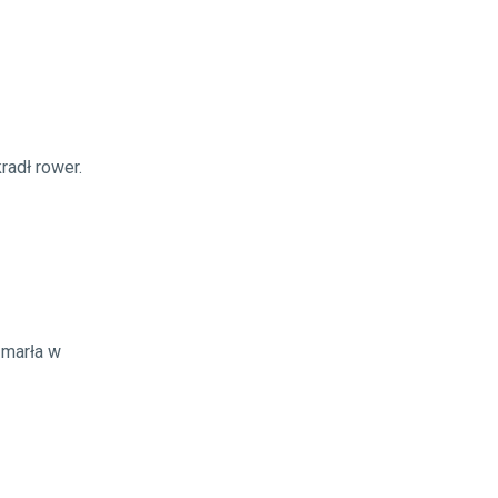
radł rower.
zmarła w