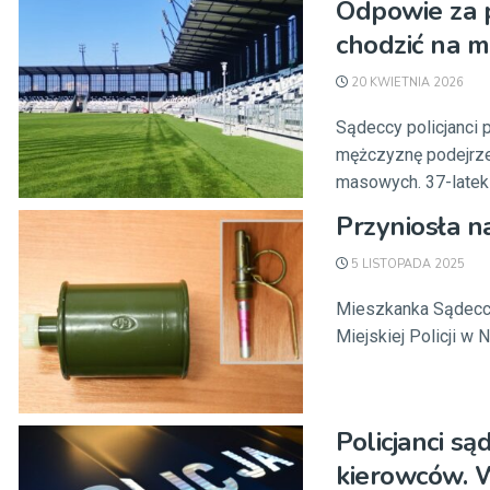
Odpowie za p
chodzić na me
20 KWIETNIA 2026
​Sądeccy policjanci
mężczyznę podejrz
masowych. 37-latek .
Przyniosła n
5 LISTOPADA 2025
Mieszkanka Sądeccz
Miejskiej Policji w
Policjanci s
kierowców. W