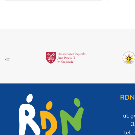
RDN
ul. 
3
tel.