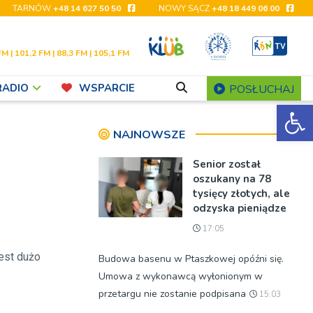
TARNÓW
+48 14 627 50 50
NOWY SĄCZ
+48 18 449 06 00
FM | 101,2 FM | 88,3 FM | 105,1 FM
RADIO
WSPARCIE
POSŁUCHAJ
Ot
NAJNOWSZE
Senior został
oszukany na 78
tysięcy złotych, ale
odzyska pieniądze
17:05
jest dużo
Budowa basenu w Ptaszkowej opóźni się.
Umowa z wykonawcą wyłonionym w
przetargu nie zostanie podpisana
15:03