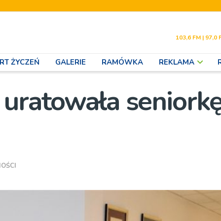
103,6 FM | 97,0 
RT ŻYCZEŃ
GALERIE
RAMÓWKA
REKLAMA
 uratowała seniork
OŚCI