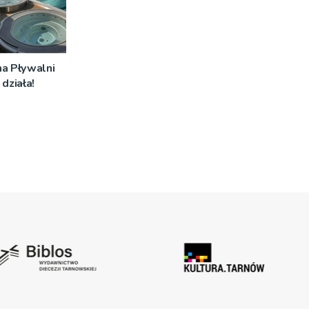
na Pływalni
działa!