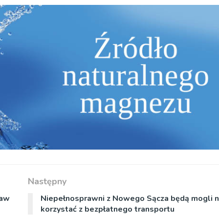
Następny
ław
Niepełnosprawni z Nowego Sącza będą mogli n
korzystać z bezpłatnego transportu