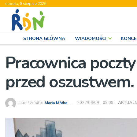
sobota, 8 sierpnia 2026
STRONA GŁÓWNA
WIADOMOŚCI
KONCE
Pracownica poczty
przed oszustwem.
autor / źródło:
Maria Mółka
2022/06/09 - 09:09
-
AKTUALN