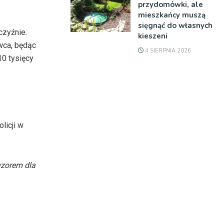
przydomówki, ale
mieszkańcy muszą
sięgnąć do własnych
czyźnie.
kieszeni
wca, będąc
4 SIERPNIA 2026
10 tysięcy
licji w
wzorem dla