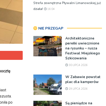
Strefa zewnętrzna Pływalni Limanowskiej już
działa!
16:04
NIE PRZEGAP
Architektoniczne
perełki uwiecznione
na rysunku – rusza
Festiwal Miejskiego
Szkicowania
30 LIPCA 2026
pocztę
W Zabawie powstał
plac dla kamperów
29 LIPCA 2026
iast
szusta.
oniła po
Są pieniądze na