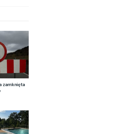
a zamknięta
w