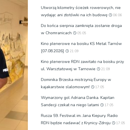
Utworzą kilometry ścieżek rowerowych, nie
wydając ani złotówki na ich budowę
06:06
Do końca sierpnia zamknięta zostanie droga
w Chomranicach
05:05
Kino plenerowe na boisku KS Metal Tarnów
[07.08.2026]
21:09
Kino plenerowe RDN zawitało na boisku przy
ul. Warsztatowej w Tarnowie
21:09
Dominika Brzeska mistrzynią Europy w
kajakarstwie slalomowym!
17:05
Wymarzony gol Adriana Danka. Kapitan
Sandecji czekał na niego latami
17:05
Rusza 59. Festiwal im. Jana Kiepury. Radio
RDN będzie nadawać z Krynicy-Zdroju
17:05