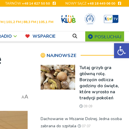
TARNÓW
+48 14 627 50 50
NOWY SĄCZ
+48 18 449 06 00
FM | 101,2 FM | 88,3 FM | 105,1 FM
RADIO
WSPARCIE
POSŁUCHAJ
Ot
ę
NAJNOWSZE
Tutaj grzyb gra
główną rolę.
Borzęcin odlicza
godziny do święta,
które wyrosło na
A
tradycji pokoleń
A
09:09
Dachowanie w Mszanie Dolnej. Jedna osoba
zabrana do szpitala
07:07