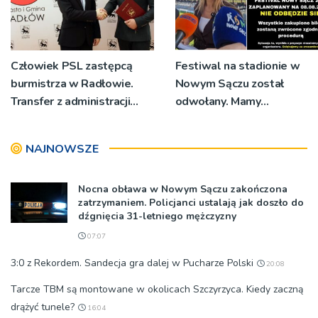
Człowiek PSL zastępcą
Festiwal na stadionie w
burmistrza w Radłowie.
Nowym Sączu został
Transfer z administracji
odwołany. Mamy
rządowej do
oświadczenia
samorządowej
organizatorów i spółki NIK
NAJNOWSZE
Nocna obława w Nowym Sączu zakończona
zatrzymaniem. Policjanci ustalają jak doszło do
dźgnięcia 31-letniego mężczyzny
07:07
3:0 z Rekordem. Sandecja gra dalej w Pucharze Polski
20:08
Tarcze TBM są montowane w okolicach Szczyrzyca. Kiedy zaczną
drążyć tunele?
16:04