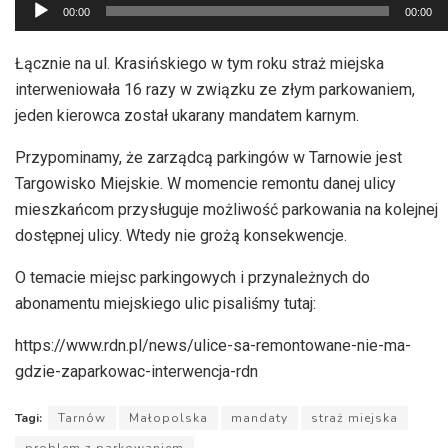
Odtwarzacz
00:00
00:00
plików
dźwiękowych
Łącznie na ul. Krasińskiego w tym roku straż miejska
interweniowała 16 razy w związku ze złym parkowaniem,
jeden kierowca został ukarany mandatem karnym.
Przypominamy, że zarządcą parkingów w Tarnowie jest
Targowisko Miejskie. W momencie remontu danej ulicy
mieszkańcom przysługuje możliwość parkowania na kolejnej
dostępnej ulicy. Wtedy nie grożą konsekwencje.
O temacie miejsc parkingowych i przynależnych do
abonamentu miejskiego ulic pisaliśmy tutaj:
https://www.rdn.pl/news/ulice-sa-remontowane-nie-ma-
gdzie-zaparkowac-interwencja-rdn
Tagi:
Tarnów
Małopolska
mandaty
straż miejska