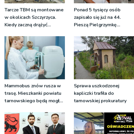
Tarcze TBM są montowane
Ponad 5 tysięcy osób
w okolicach Szczyrzyca.
zapisało się już na 44.
Kiedy zaczną drążyć
Pieszą Pielgrzymkę
tunele?
Tarnowską [WIDEO]
Mammobus znów rusza w
Sprawa uszkodzonej
trasę. Mieszkanki powiatu
kapliczki trafiła do
tarnowskiego będą mogły
tarnowskiej prokuratury
wykonać bezpłatne
badania