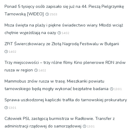
Ponad 5 tysięcy osób zapisało się już na 44. Pieszą Pielgrzymkę
Tarnowską [WIDEO]
15:03
Msza święta na plaży i piękne świadectwo wiary. Młodzi wciąż
chętnie wyjeżdżają na oazy
14:02
ZPiT Świerczkowiacy ze Złotą Nagrodą Festiwalu w Bułgarii
14:02
Trzy miejscowości – trzy różne filmy. Kino plenerowe RDN znów
rusza w region
14:02
Mammobus znów rusza w trasę. Mieszkanki powiatu
tarnowskiego będą mogły wykonać bezpłatne badania
13:01
Sprawa uszkodzonej kapliczki trafiła do tarnowskiej prokuratury
13:01
Człowiek PSL zastępcą burmistrza w Radłowie. Transfer z
administracji rządowej do samorządowej
13:01