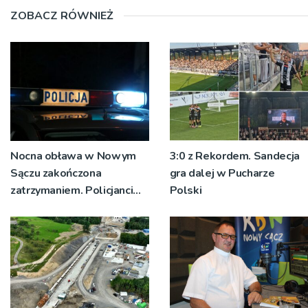
ZOBACZ RÓWNIEŻ
Nocna obława w Nowym
3:0 z Rekordem. Sandecja
Sączu zakończona
gra dalej w Pucharze
zatrzymaniem. Policjanci
Polski
ustalają jak doszło do
dźgnięcia 31-letniego
mężczyzny