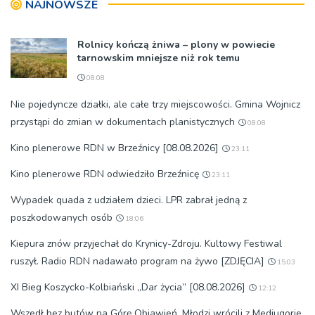
NAJNOWSZE
Rolnicy kończą żniwa – plony w powiecie
tarnowskim mniejsze niż rok temu
08:08
Nie pojedyncze działki, ale całe trzy miejscowości. Gmina Wojnicz
przystąpi do zmian w dokumentach planistycznych
08:08
Kino plenerowe RDN w Brzeźnicy [08.08.2026]
23:11
Kino plenerowe RDN odwiedziło Brzeźnicę
23:11
Wypadek quada z udziałem dzieci. LPR zabrał jedną z
poszkodowanych osób
18:06
Kiepura znów przyjechał do Krynicy-Zdroju. Kultowy Festiwal
ruszył. Radio RDN nadawało program na żywo [ZDJĘCIA]
15:03
XI Bieg Koszycko-Kolbiański „Dar życia” [08.08.2026]
12:12
Wszedł bez butów na Górę Objawień. Młodzi wrócili z Medjugorie