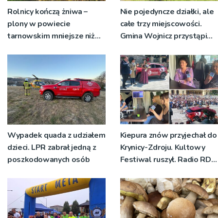
Rolnicy kończą żniwa –
Nie pojedyncze działki, ale
plony w powiecie
całe trzy miejscowości.
tarnowskim mniejsze niż
Gmina Wojnicz przystąpi
rok temu
do zmian w dokumentach
planistycznych
Wypadek quada z udziałem
Kiepura znów przyjechał do
dzieci. LPR zabrał jedną z
Krynicy-Zdroju. Kultowy
poszkodowanych osób
Festiwal ruszył. Radio RDN
nadawało program na
żywo [ZDJĘCIA]