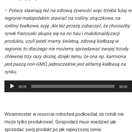
–
Polacy stawiają też na zdrową żywność więc trzeba tutaj w
regionie małopolskim stawiać na rośliny strączkowe, na
rośliny białkowe, soję. Ale też proszę zobaczyć, że chociażby
rynek francuski skupia się na no hau i makdonaldyzacji
produktu, czyli jeżeli mamy świetną, zdrową kiełbasę w
regionie, to dlaczego nie możemy sprzedawać swojej trzody
chlewnej trzy razy drożej, dzięki temu, że ona np. karmiona
jest paszą non-GMO, jednocześnie jest elitarną kiełbasą na
rynku.
Odtwarzacz
00:00
00:00
plików
dźwiękowych
Wiceminister w resorcie rolnictwa podkreślał, że rolnik nie
może tylko produkować. Gospodarz musi wiedzieć jak
sprzedać swój produkt po jak najwyższej cenie.