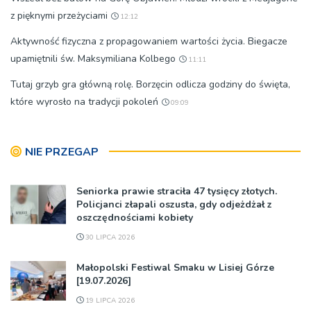
z pięknymi przeżyciami
12:12
Aktywność fizyczna z propagowaniem wartości życia. Biegacze
upamiętnili św. Maksymiliana Kolbego
11:11
Tutaj grzyb gra główną rolę. Borzęcin odlicza godziny do święta,
które wyrosło na tradycji pokoleń
09:09
NIE PRZEGAP
Seniorka prawie straciła 47 tysięcy złotych.
Policjanci złapali oszusta, gdy odjeżdżał z
oszczędnościami kobiety
30 LIPCA 2026
Małopolski Festiwal Smaku w Lisiej Górze
[19.07.2026]
19 LIPCA 2026