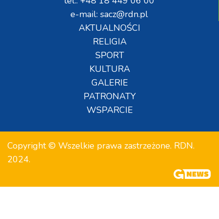
tel.: +48 18 449 06 00
e-mail: sacz@rdn.pl
AKTUALNOŚCI
RELIGIA
SPORT
KULTURA
GALERIE
PATRONATY
WSPARCIE
Copyright © Wszelkie prawa zastrzeżone. RDN.
2024.