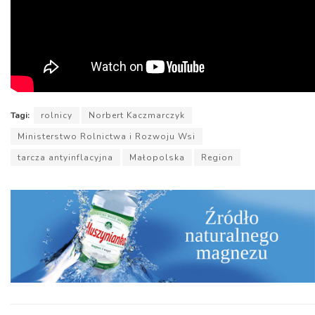
Tagi:
rolnicy
Norbert Kaczmarczyk
Ministerstwo Rolnictwa i Rozwoju Wsi
tarcza antyinflacyjna
Małopolska
Region