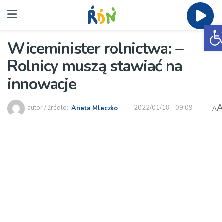
O
Wiceminister rolnictwa: –
Rolnicy muszą stawiać na
innowacje
autor / źródło:
Aneta Mleczko
2022/01/18 - 09:09
A