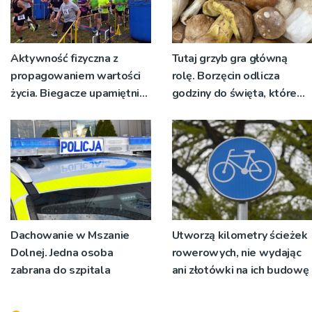
Aktywność fizyczna z
Tutaj grzyb gra główną
propagowaniem wartości
rolę. Borzęcin odlicza
życia. Biegacze upamiętnili
godziny do święta, które
św. Maksymiliana Kolbego
wyrosło na tradycji
pokoleń
Dachowanie w Mszanie
Utworzą kilometry ścieżek
Dolnej. Jedna osoba
rowerowych, nie wydając
zabrana do szpitala
ani złotówki na ich budowę