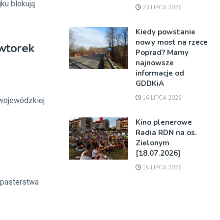
ku blokują
23 LIPCA 2026
Kiedy powstanie
nowy most na rzece
 wtorek
Poprad? Mamy
najnowsze
informacje od
GDDKiA
16 LIPCA 2026
 wojewódzkiej
Kino plenerowe
Radia RDN na os.
Zielonym
[18.07.2026]
18 LIPCA 2026
zpasterstwa