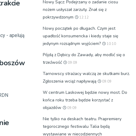
rakcie
Nowy Sącz: Podejrzany o zadanie ciosu
nożem usłyszał zarzuty. Znał się z
pokrzywdzonym
12:12
Nowy początek po długach. Czym jest
y - apelują
upadłość konsumencka i kiedy staje się
jedynym rozsądnym wyjściem?
10:10
Pójdą z Dębicy do Zawady, aby modlić się o
ręboszów
trzeźwość
09:09
Tarnowscy strażacy walczą ze skutkami burz.
Zgłoszenia wciąż napływają
09:09
W centrum Laskowej będzie nowy most. Do
 RDN
końca roku trzeba będzie korzystać z
objazdów
09:09
Nie tylko na deskach teatru. Prapremiery
nie
tegorocznego festiwalu Talia będą
wystawiane w niecodziennych