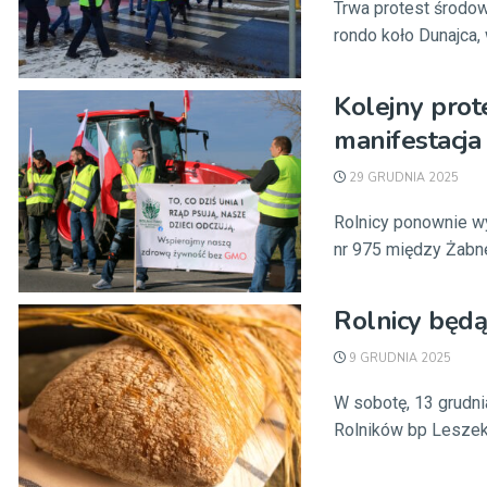
Trwa protest środow
rondo koło Dunajca, 
Kolejny prot
manifestacja
29 GRUDNIA 2025
Rolnicy ponownie wy
nr 975 między Żabne
Rolnicy będą
9 GRUDNIA 2025
W sobotę, 13 grudni
Rolników bp Leszek 