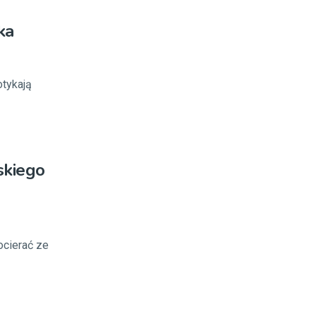
ka
tykają
skiego
docierać ze