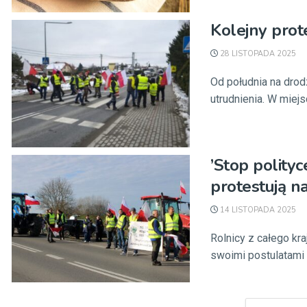
Kolejny prot
28 LISTOPADA 2025
Od południa na dro
utrudnienia. W miejs
’Stop polityc
protestują n
14 LISTOPADA 2025
Rolnicy z całego kra
swoimi postulatami 