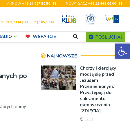
TARNÓW
+48 14 627 50 50
NOWY SĄCZ
+48 18 449 06 00
FM | 101,2 FM | 88,3 FM | 105,1 FM
RADIO
WSPARCIE
POSŁUCHAJ
Ot
NAJNOWSZE
Chorzy i cierpiący
wanych po
modlą się przed
Jezusem
Przemienionym.
Przystępują do
sakramentu
namaszczenia
których domy
[ZDJĘCIA]
12:12