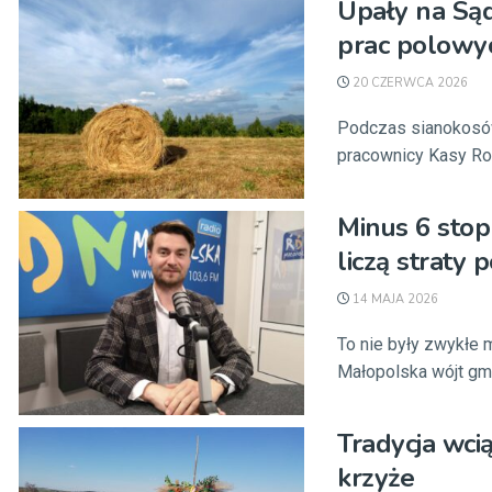
Upały na Sąd
prac polowy
20 CZERWCA 2026
Podczas sianokosów
pracownicy Kasy Ro
Minus 6 stop
liczą straty
14 MAJA 2026
To nie były zwykłe 
Małopolska wójt gmi
Tradycja wci
krzyże