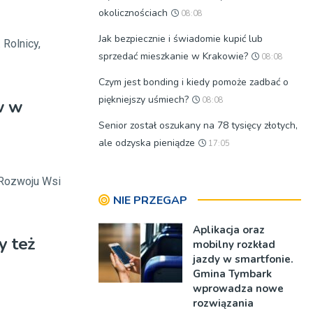
okolicznościach
08:08
Jak bezpiecznie i świadomie kupić lub
 Rolnicy,
sprzedać mieszkanie w Krakowie?
08:08
Czym jest bonding i kiedy pomoże zadbać o
piękniejszy uśmiech?
08:08
w w
Senior został oszukany na 78 tysięcy złotych,
ale odzyska pieniądze
17:05
i Rozwoju Wsi
NIE PRZEGAP
Aplikacja oraz
y też
mobilny rozkład
jazdy w smartfonie.
Gmina Tymbark
wprowadza nowe
rozwiązania