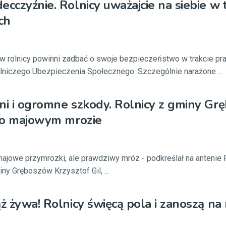
ecczyźnie. Rolnicy uważajcie na siebie w t
ch
 rolnicy powinni zadbać o swoje bezpieczeństwo w trakcie prac
lniczego Ubezpieczenia Społecznego. Szczególnie narażone ...
ni i ogromne szkody. Rolnicy z gminy G
 po majowym mrozie
majowe przymrozki, ale prawdziwy mróz - podkreślał na antenie
ny Gręboszów Krzysztof Gil, ...
ąż żywa! Rolnicy święcą pola i zanoszą na 