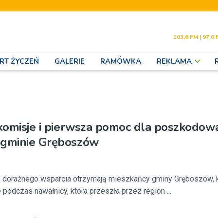
103,6 FM | 97,0 
RT ŻYCZEŃ
GALERIE
RAMÓWKA
REKLAMA
 komisje i pierwsza pomoc dla poszkodo
 gminie Gręboszów
ch doraźnego wsparcia otrzymają mieszkańcy gminy Gręboszów, 
podczas nawałnicy, która przeszła przez region ...