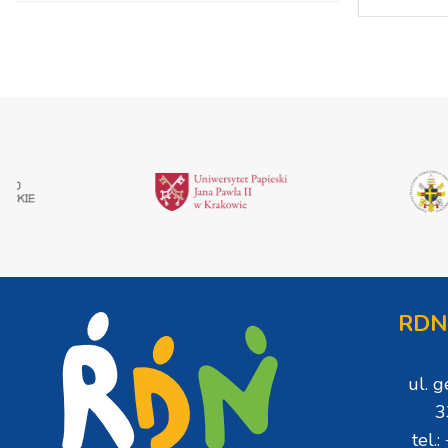
RDN
ul. 
3
tel.