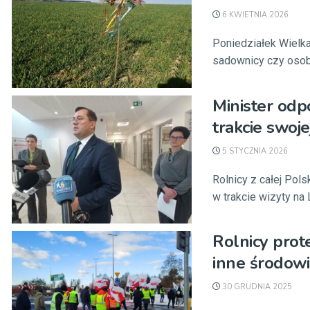
6 KWIETNIA 2026
Poniedziałek Wielka
sadownicy czy osob
Minister odp
trakcie swoj
5 STYCZNIA 2026
Rolnicy z całej Pol
w trakcie wizyty na
Rolnicy prot
inne środow
30 GRUDNIA 2025