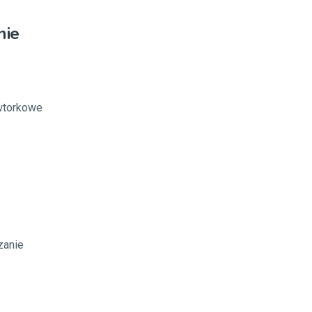
nie
 wtorkowe
zanie