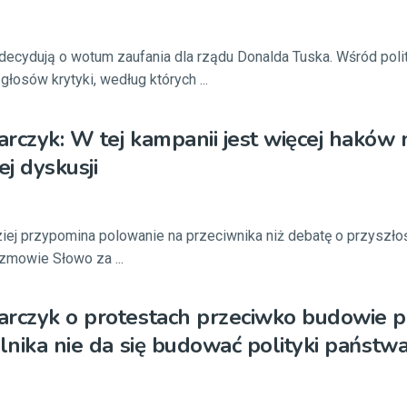
decydują o wotum zaufania dla rządu Donalda Tuska. Wśród pol
 głosów krytyki, według których ...
rczyk: W tej kampanii jest więcej haków 
j dyskusji
iej przypomina polowanie na przeciwnika niż debatę o przyszłoś
ozmowie Słowo za ...
rczyk o protestach przeciwko budowie p
lnika nie da się budować polityki państwa