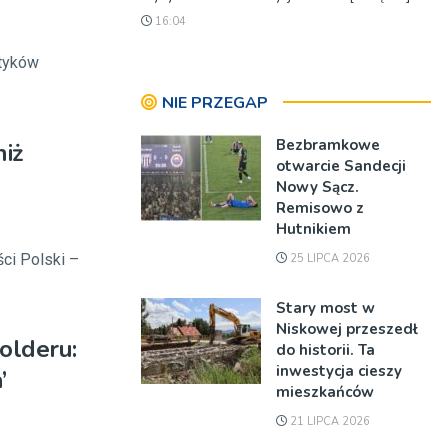
16:04
ityków
NIE PRZEGAP
Bezbramkowe
niż
otwarcie Sandecji
Nowy Sącz.
Remisowo z
Hutnikiem
ci Polski –
25 LIPCA 2026
Stary most w
Niskowej przeszedł
olderu:
do historii. Ta
inwestycja cieszy
’
mieszkańców
21 LIPCA 2026