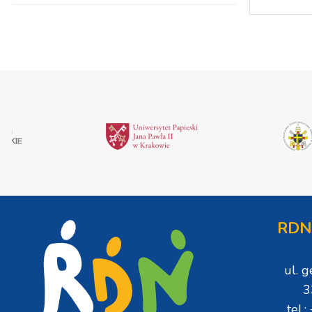
RDN
ul. 
3
tel.