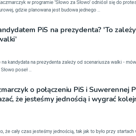
Kaczmarczyk w programie 'Słowo za Słowo' odniósł się do prote
owej, gdzie planowana jest budowa jednego ...
andydatem PiS na prezydenta? 'To zależy
walki’
na kandydata na prezydenta zależy od scenariusza walki - mów
Słowo poseł ...
marczyk o połączeniu PiS i Suwerennej Po
ać, że jesteśmy jednością i wygrać kolej
, że cały czas jesteśmy jednością, tak jak to było przy startach