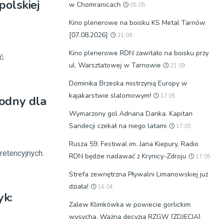
olskiej
w Chomranicach
05:05
Kino plenerowe na boisku KS Metal Tarnów
[07.08.2026]
21:09
Kino plenerowe RDN zawitało na boisku przy
ć.
ul. Warsztatowej w Tarnowie
21:09
Dominika Brzeska mistrzynią Europy w
kajakarstwie slalomowym!
17:05
odny dla
Wymarzony gol Adriana Danka. Kapitan
Sandecji czekał na niego latami
17:05
Rusza 59. Festiwal im. Jana Kiepury. Radio
retencyjnych.
RDN będzie nadawać z Krynicy-Zdroju
17:05
Strefa zewnętrzna Pływalni Limanowskiej już
działa!
16:04
yk:
Zalew Klimkówka w powiecie gorlickim
wysycha. Ważna decyzja RZGW [ZDJĘCIA]