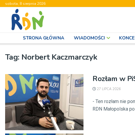
sobota, 8 sierpnia 2026
STRONA GŁÓWNA
WIADOMOŚCI
KONCE
Tag:
Norbert Kaczmarczyk
Rozłam w PiS
27 LIPCA 2026
- Ten rozłam nie po
RDN Małopolska pose