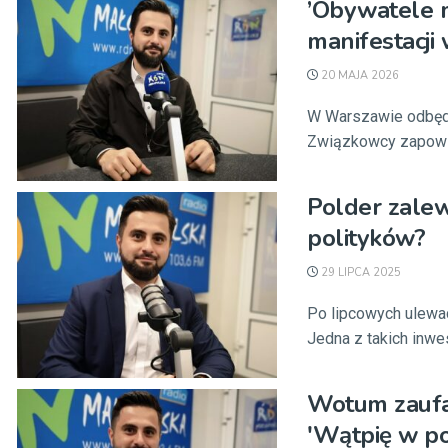
’Obywatele m
manifestacji
20 MAJA 2026
W Warszawie odbędz
Związkowcy zapowiad
Polder zale
polityków?
29 LIPCA 2025
Po lipcowych ulewac
Jedna z takich inwes
Wotum zaufan
'Wątpię w po