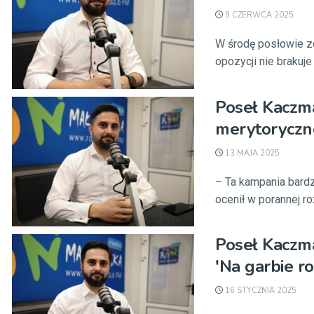
9 CZERWCA 2025
W środę posłowie z
opozycji nie brakuje
Poseł Kaczma
merytoryczne
13 MAJA 2025
– Ta kampania bardz
ocenił w porannej r
Poseł Kaczma
'Na garbie ro
16 STYCZNIA 2025