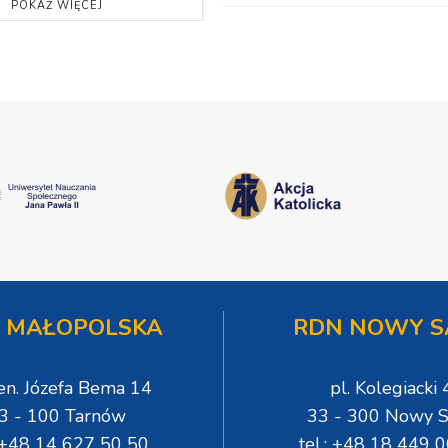
POKAŻ WIĘCEJ
 MAŁOPOLSKA
RDN NOWY S
gen. Józefa Bema 14
pl. Kolegiacki 
3 - 100 Tarnów
33 - 300 Nowy S
: +48 14 627 50 50
tel.: +48 18 449 