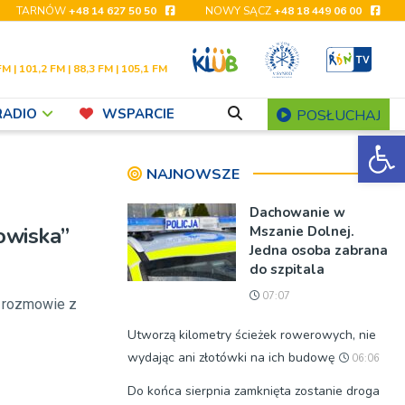
TARNÓW
+48 14 627 50 50
NOWY SĄCZ
+48 18 449 06 00
FM | 101,2 FM | 88,3 FM | 105,1 FM
RADIO
WSPARCIE
POSŁUCHAJ
Ot
NAJNOWSZE
Dachowanie w
owiska”
Mszanie Dolnej.
Jedna osoba zabrana
do szpitala
07:07
w rozmowie z
Utworzą kilometry ścieżek rowerowych, nie
wydając ani złotówki na ich budowę
06:06
Do końca sierpnia zamknięta zostanie droga