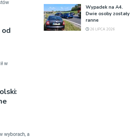
stów
Wypadek na A4.
Dwie osoby zostały
ranne
 od
26 LIPCA 2026
ił w
lski:
ne
 w wyborach, a