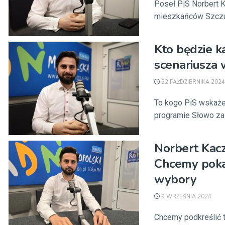
Poseł PiS Norbert 
mieszkańców Szczur
Kto będzie k
scenariusza 
22 PAŹDZIERNIKA 2024
To kogo PiS wskaże 
programie Słowo za 
Norbert Kacz
Chcemy pokaz
wybory
9 WRZEŚNIA 2024
Chcemy podkreślić to