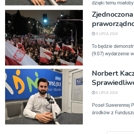
dzięki temu miałoby .
Zjednoczona 
praworządno
9 LIPCA 2024
To będzie demonstra
(9.07) wydarzenie w
Norbert Kac
Sprawiedliwo
8 LIPCA 2024
Poseł Suwerennej P
środków z Funduszu 