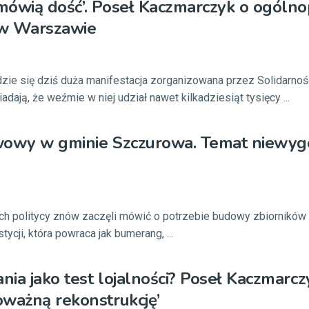
ówią dość’. Poseł Kaczmarczyk o ogólnop
 w Warszawie
ie się dziś duża manifestacja zorganizowana przez Solidarnoś
ają, że weźmie w niej udział nawet kilkadziesiąt tysięcy ...
wowy w gminie Szczurowa. Temat niewyg
h politycy znów zaczęli mówić o potrzebie budowy zbiorników 
tycji, która powraca jak bumerang, ...
ia jako test lojalności? Poseł Kaczmarcz
ważną rekonstrukcję’