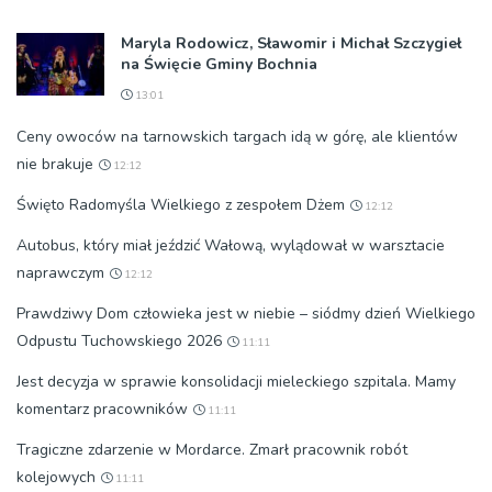
Maryla Rodowicz, Sławomir i Michał Szczygieł
na Święcie Gminy Bochnia
13:01
Ceny owoców na tarnowskich targach idą w górę, ale klientów
nie brakuje
12:12
Święto Radomyśla Wielkiego z zespołem Dżem
12:12
Autobus, który miał jeździć Wałową, wylądował w warsztacie
naprawczym
12:12
Prawdziwy Dom człowieka jest w niebie – siódmy dzień Wielkiego
Odpustu Tuchowskiego 2026
11:11
Jest decyzja w sprawie konsolidacji mieleckiego szpitala. Mamy
komentarz pracowników
11:11
Tragiczne zdarzenie w Mordarce. Zmarł pracownik robót
kolejowych
11:11