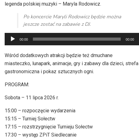
legenda polskiej muzyki – Maryla Rodowicz.
Po koncercie Maryli Rodowicz będzie można
jeszcze zostać na zabawie z DJ.
Odtwarzacz
00:00
00:00
plików
dźwiękowych
Wśród dodatkowych atrakcji będzie też dmuchane
miasteczko, lunapark, animacje, gry i zabawy dla dzieci, strefa
gastronomiczna i pokaz sztucznych ogni.
PROGRAM:
Sobota – 11 lipca 2026 r.
15:00 – rozpoczęcie wydarzenia
15:15 – Turniej Sołectw
17:15 – rozstrzygnięcie Turnieju Sołectw
17:30 – występ ZPiT Siedlecanie