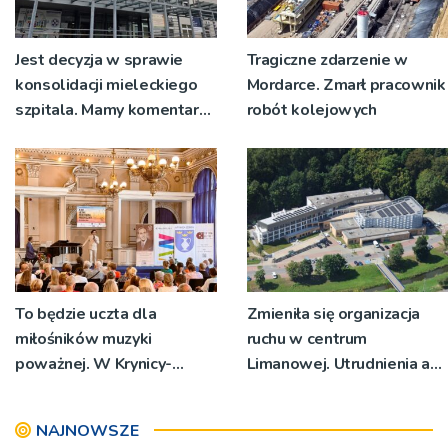
Jest decyzja w sprawie
Tragiczne zdarzenie w
konsolidacji mieleckiego
Mordarce. Zmarł pracownik
szpitala. Mamy komentarz
robót kolejowych
pracowników
To będzie uczta dla
Zmieniła się organizacja
miłośników muzyki
ruchu w centrum
poważnej. W Krynicy-
Limanowej. Utrudnienia aż
Zdroju odbędzie się XXIII
do wtorku (14.07)
Letni Festiwal Muzyczny
NAJNOWSZE
[PLAKAT]