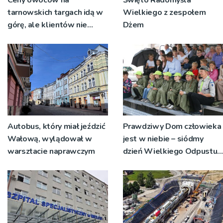
tarnowskich targach idą w
Wielkiego z zespołem
górę, ale klientów nie
Dżem
brakuje
Autobus, który miał jeździć
Prawdziwy Dom człowieka
Wałową, wylądował w
jest w niebie – siódmy
warsztacie naprawczym
dzień Wielkiego Odpustu
Tuchowskiego 2026