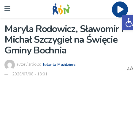
O
Maryla Rodowicz, Sławomir i
Michał Szczygieł na Święcie
Gminy Bochnia
autor / źródło:
Jolanta Moździerz
A
2026/07/08 - 13:01