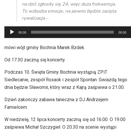
na dziś zgłosiły się 24, więc duża frekwencja.
To wzbudza emocje, na pewno będzie zacięta
rywalizacja –
Odtwarzacz
00:00
00:00
plików
dźwiękowych
mówi wójt gminy Bochnia Marek Bzdek.
Od 17.30 zaczną się koncerty.
Podczas 10. Święta Gminy Bochnia wystąpią ZPiT
Siedlecanie, zespół Roxaok i zespół Spontan. Gwiazdą tego
dnia będzie Sławomir, który wraz z Kajrą zaśpiewa o 21.00.
Dzień zakończy zabawa taneczna z DJ Andrzejem
Famielcem.
W niedzielę, 12 lipca koncerty zaczną się od 16.00. O 19.00
zaśpiewa Michał Szczygieł. O 20.30 na scenie wystąpi