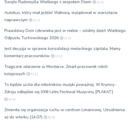
Święto Radomyśla Wielkiego z zespołem Dżem
12:12
Autobus, który miał jeździć Wałową, wylądował w warsztacie
naprawczym
12:12
Prawdziwy Dom człowieka jest w niebie – siódmy dzień Wielkiego
Odpustu Tuchowskiego 2026
11:11
Jest decyzja w sprawie konsolidacji mieleckiego szpitala. Mamy
komentarz pracowników
11:11
Tragiczne zdarzenie w Mordarce. Zmarł pracownik robót
kolejowych
11:11
To będzie uczta dla miłośników muzyki poważnej. W Krynicy-
Zdroju odbędzie się XXIII Letni Festiwal Muzyczny [PLAKAT]
10:10
Zmieniła się organizacja ruchu w centrum Limanowej. Utrudnienia
aż do wtorku (14.07)
10:10