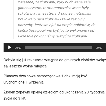
związanej ze żłobkami, były budowane sale
gimnastyczne, termomodernizowane były
szkoły, były inwestycje drogowe, natomiast
brakowało nam żłobków i takie też były
potrzeby. Jesteśmy już na etapie odbiorów, do
końca lipca powinno być już to wykonane i od
września powinniśmy ruszyć ze żłobkami.
Odtwarzacz
00:00
00:00
plików
dźwiękowych
Odbyła się już rekrutacja wstępna do gminnych żłobków, wciąż
są jeszcze wolne miejsca.
Planowo dwa nowe samorządowe żłobki mają być
uruchomione 1 września.
Żłobek zapewni opiekę dzieciom od ukończenia 20. tygodnia
życia do 3 lat.