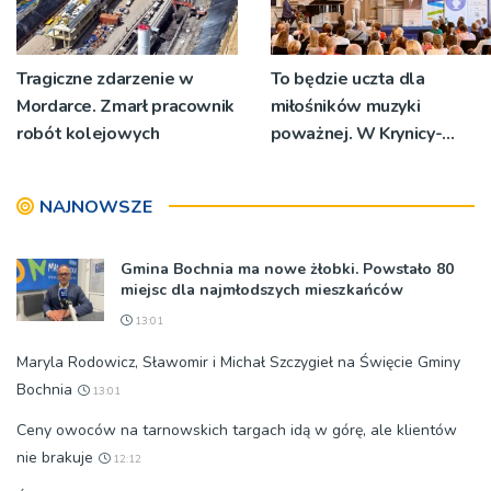
Tragiczne zdarzenie w
To będzie uczta dla
Mordarce. Zmarł pracownik
miłośników muzyki
robót kolejowych
poważnej. W Krynicy-
Zdroju odbędzie się XXIII
Letni Festiwal Muzyczny
NAJNOWSZE
[PLAKAT]
Gmina Bochnia ma nowe żłobki. Powstało 80
miejsc dla najmłodszych mieszkańców
13:01
Maryla Rodowicz, Sławomir i Michał Szczygieł na Święcie Gminy
Bochnia
13:01
Ceny owoców na tarnowskich targach idą w górę, ale klientów
nie brakuje
12:12