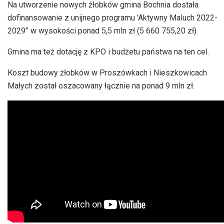
Na utworzenie nowych żłobków gmina Bochnia dostała
dofinansowanie z unijnego programu 'Aktywny Maluch 2022-
2029” w wysokości ponad 5,5 mln zł (5 660 755,20 zł).
Gmina ma też dotację z KPO i budżetu państwa na ten cel.
Koszt budowy żłobków w Proszówkach i Nieszkowicach
Małych został oszacowany łącznie na ponad 9 mln zł.