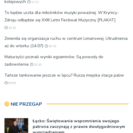
kolejowych
11:11
To będzie uczta dla miłośników muzyki poważnej. W Krynicy-
Zdroju odbędzie się XXIII Letni Festiwal Muzyczny [PLAKAT]
10:10
Zmieniła się organizacja ruchu w centrum Limanowej. Utrudnienia
aż do wtorku (14.07)
10:10
Maturzyści poznali wyniki egzaminów. Są powody do
zadowolenia
10:10
Tańsze tankowanie jeszcze w lipcu? Rusza miejska stacja paliw
09:09
NIE PRZEGAP
Łącko: Świętowanie wspomnienia swojego
patrona zaczynają z prawie dwutygodniowym
wyprzedzeniem