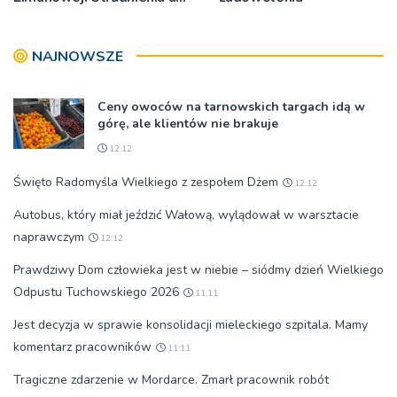
do wtorku (14.07)
NAJNOWSZE
Ceny owoców na tarnowskich targach idą w
górę, ale klientów nie brakuje
12:12
Święto Radomyśla Wielkiego z zespołem Dżem
12:12
Autobus, który miał jeździć Wałową, wylądował w warsztacie
naprawczym
12:12
Prawdziwy Dom człowieka jest w niebie – siódmy dzień Wielkiego
Odpustu Tuchowskiego 2026
11:11
Jest decyzja w sprawie konsolidacji mieleckiego szpitala. Mamy
komentarz pracowników
11:11
Tragiczne zdarzenie w Mordarce. Zmarł pracownik robót