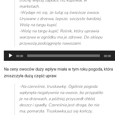
trochę więcej zapłacić niż kupować w
marketach.
-Wydaje mi się, że tutaj są świeższe owoce.
Urywane z drzewa, lepsze, soczyste bardziej.
Wolę na targu kupić.
-Wolę na targu kupić. Rolnik, który uprawia
warzywa w ogródku ma je zdrowe. Do sklepu
przywożą podciągnięte nawozami.
Odtwarzacz
00:00
00:00
plików
dźwiękowych
Na ceny owoców duży wpływ miała w tym roku pogoda, która
zniszczyła dużą część upraw.
-Na czereśnie, truskawkę. Ogólnie pogoda
wpłynęła negatywnie na owoce, bo przypaliło
je na drzewach, a później przyszedł chłód,
deszcz i spadły. Czereśnia jest droga, bo nie
ma, pomarzła. Truskawka już się kończy,