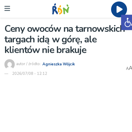
O
Ceny owoców na tarnowskich
targach idą w górę, ale
klientów nie brakuje
autor / źródło:
Agnieszka Wójcik
A
2026/07/08 - 12:12