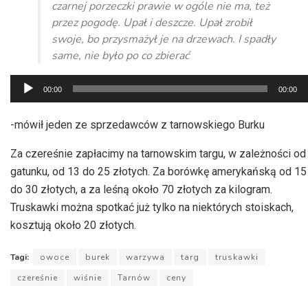
czarnej porzeczki prawie w ogóle nie ma, też
przez pogodę. Upał i deszcze. Upał zrobił
swoje, bo przysmażył je na drzewach. I spadły
same, nie było po co zbierać
Odtwarzacz
00:00
00:00
plików
dźwiękowych
-mówił jeden ze sprzedawców z tarnowskiego Burku
Za czereśnie zapłacimy na tarnowskim targu, w zależności od
gatunku, od 13 do 25 złotych. Za borówkę amerykańską od 15
do 30 złotych, a za leśną około 70 złotych za kilogram.
Truskawki można spotkać już tylko na niektórych stoiskach,
kosztują około 20 złotych.
Tagi:
owoce
burek
warzywa
targ
truskawki
czereśnie
wiśnie
Tarnów
ceny