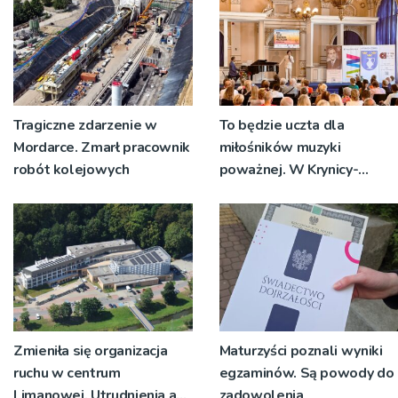
Tragiczne zdarzenie w
To będzie uczta dla
Mordarce. Zmarł pracownik
miłośników muzyki
robót kolejowych
poważnej. W Krynicy-
Zdroju odbędzie się XXIII
Letni Festiwal Muzyczny
[PLAKAT]
Zmieniła się organizacja
Maturzyści poznali wyniki
ruchu w centrum
egzaminów. Są powody do
Limanowej. Utrudnienia aż
zadowolenia