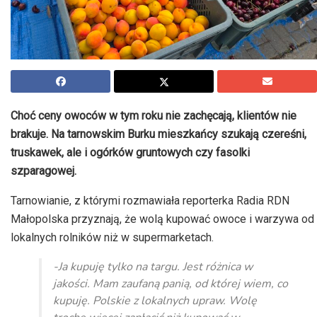
Choć ceny owoców w tym roku nie zachęcają, klientów nie
brakuje. Na tarnowskim Burku mieszkańcy szukają czereśni,
truskawek, ale i ogórków gruntowych czy fasolki
szparagowej.
Tarnowianie, z którymi rozmawiała reporterka Radia RDN
Małopolska przyznają, że wolą kupować owoce i warzywa od
lokalnych rolników niż w supermarketach.
-Ja kupuję tylko na targu. Jest różnica w
jakości. Mam zaufaną panią, od której wiem, co
kupuję. Polskie z lokalnych upraw. Wolę