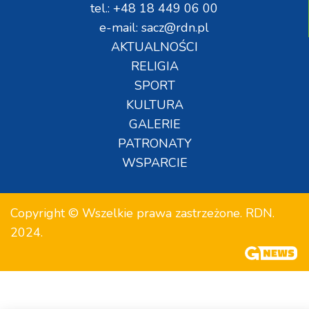
tel.: +48 18 449 06 00
e-mail: sacz@rdn.pl
AKTUALNOŚCI
RELIGIA
SPORT
KULTURA
GALERIE
PATRONATY
WSPARCIE
Copyright © Wszelkie prawa zastrzeżone. RDN.
2024.