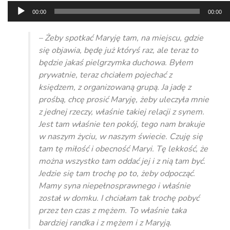
Odtwarzacz
00:00
00:00
plików
dźwiękowych
– Żeby spotkać Maryję tam, na miejscu, gdzie
się objawia, będę już któryś raz, ale teraz to
będzie jakaś pielgrzymka duchowa. Byłem
prywatnie, teraz chciałem pojechać z
księdzem, z organizowaną grupą. Ja jadę z
prośbą, chcę prosić Maryję, żeby uleczyła mnie
z jednej rzeczy, właśnie takiej relacji z synem.
Jest tam właśnie ten pokój, tego nam brakuje
w naszym życiu, w naszym świecie. Czuję się
tam tę miłość i obecność Maryi. Tę lekkość, że
można wszystko tam oddać jej i z nią tam być.
Jedzie się tam trochę po to, żeby odpocząć.
Mamy syna niepełnosprawnego i właśnie
został w domku. I chciałam tak trochę pobyć
przez ten czas z mężem. To właśnie taka
bardziej randka i z mężem i z Maryją.