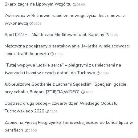
Skarb’ zagra na Lipowym Wzgórzu
09:09
Żwirownia w Rożnowie nabierze nowego życia. Jest umowa z
wykonawcą
09:09
SpoTKANIE – Miasteczko Modlitewne u bł. Karoliny
17:05
Mężczyzna podejrzany o zaatakowanie 14-latka w miejscowości
Lipinki trafił do aresztu
16:04
„Tutaj wypływa ludzkie serce” – pielgrzymi z uśmiechami na
twarzach i łzami w oczach dotarli do Tuchowa
16:04
Jubileuszowe Spotkanie z Lachami Sądeckimi. Specjalni goście
przyjechali z Bułgarii [ZDJĘCIA,WIDEO]
16:04
Dostrzec drugą osobę – czwarty dzień Wielkiego Odpustu
Tuchowskiego 2026
09:09
Zapisy na Pieszą Pielgrzymkę Tarnowską jeszcze do końca lipca w
parafiach
06:06