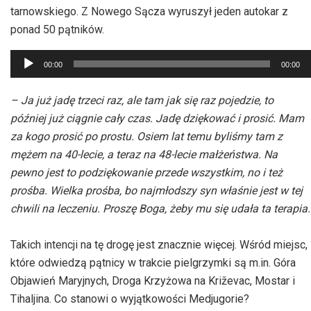
tarnowskiego. Z Nowego Sącza wyruszył jeden autokar z
ponad 50 pątników.
Odtwarzacz
00:00
00:00
plików
dźwiękowych
– Ja już jadę trzeci raz, ale tam jak się raz pojedzie, to
później już ciągnie cały czas. Jadę dziękować i prosić. Mam
za kogo prosić po prostu. Osiem lat temu byliśmy tam z
mężem na 40-lecie, a teraz na
48-lecie
małżeństwa. Na
pewno jest to podziękowanie przede wszystkim, no i też
prośba. Wielka prośba, bo najmłodszy syn właśnie jest w tej
chwili na leczeniu. Proszę Boga, żeby mu się udała ta terapia.
Takich intencji na tę drogę jest znacznie więcej. Wśród miejsc,
które
odwiedzą pątnicy w trakcie pielgrzymki są m.
in. Góra
Objawień Maryjnych, Droga Krzyżowa na
Križevac
, Mostar i
Tihaljina
. Co stanowi o wyjątkowości Medjugorie?