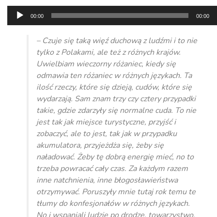
Odtwarzacz
00:00
00:00
plików
dźwiękowych
– Czuje się taką więź duchową z ludźmi i to nie
tylko z Polakami, ale też z różnych krajów.
Uwielbiam wieczorny różaniec, kiedy się
odmawia ten różaniec w różnych językach. Ta
ilość rzeczy, które się dzieją, cudów, które się
wydarzają. Sam znam trzy czy cztery przypadki
takie, gdzie zdarzyły się normalne cuda. To nie
jest tak jak miejsce turystyczne, przyjść i
zobaczyć, ale to jest, tak jak w przypadku
akumulatora, przyjeżdża się, żeby się
naładować. Żeby tę dobrą energię mieć, no to
trzeba powracać cały czas. Za każdym razem
inne natchnienia, inne błogosławieństwa
otrzymywać. Poruszyły mnie tutaj rok temu te
tłumy do konfesjonałów w różnych językach.
No i wspaniali ludzie po drodze, towarzystwo,