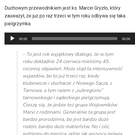
Duchowym przewodnikiem
jest ks. Marcin Gryzło,
który
zauważył, że już po raz trzeci w tym roku odbywa się taka
pielgrzymka.
Odtwarzacz
00:00
00:00
plików
dźwiękowych
– To jest rok wyjątkowy dlatego, że w tym
roku dokładnie 24 czerwca mieliśmy 45.
rocznicę objawień. Może stąd ta intensywność
wyjazdów, bo to już trzeci raz, kiedy
klubowicze i słuchacze z Nowego Sącza, z
Tarnowa, a tym razem z „subregionu”
tarnowskiego i sądeckiego pielgrzymują.
Cieszę się, że jedzie też grupa Wojowników
Maryi z rodzinami.
Generalnie
ta grupa jest
bardzo prorodzinna, bo jest bardzo dużo
rodzin, bardzo dużo małżeństw. No i cóż,
jedziemy do miejsca, gdzie jak wszyscy mówią,