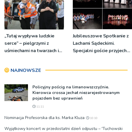
„Tutaj wypływa ludzkie
Jubileuszowe Spotkanie z
serce” – pielgrzymi z
Lachami Sądeckimi.
uśmiechami na twarzach i
Specjalni goście przyjechali
łzami w oczach dotarli do
z Bułgarii [ZDJĘCIA,WIDEO]
Tuchowa
NAJNOWSZE
Policyjny pościg na limanowszczyźnie.
Kierowca crossa jechał niezarejestrowanym
pojazdem bez uprawnień
11:11
Nominacja Profesorska dla ks. Marka Kluza
10:10
Wyjątkowy koncert w przedostatni dzień odpustu – 'Tuchowski