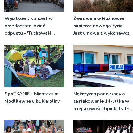
Wyjątkowy koncert w
Żwirownia w Rożnowie
przedostatni dzień
nabierze nowego życia.
odpustu – 'Tuchowski
Jest umowa z wykonawcą
Skarb’ zagra na Lipowym
Wzgórzu
SpoTKANIE – Miasteczko
Mężczyzna podejrzany o
Modlitewne u bł. Karoliny
zaatakowanie 14-latka w
miejscowości Lipinki trafił
do aresztu