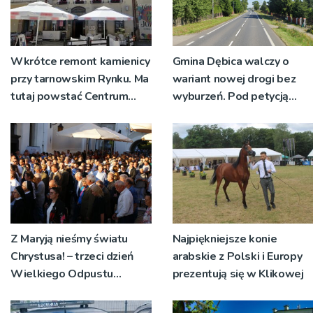
Wkrótce remont kamienicy
Gmina Dębica walczy o
przy tarnowskim Rynku. Ma
wariant nowej drogi bez
tutaj powstać Centrum
wyburzeń. Pod petycją
Winiarstwa
podpisało się ponad 2 tys.
osób
Z Maryją nieśmy światu
Najpiękniejsze konie
Chrystusa! – trzeci dzień
arabskie z Polski i Europy
Wielkiego Odpustu
prezentują się w Klikowej
Tuchowskiego 2026