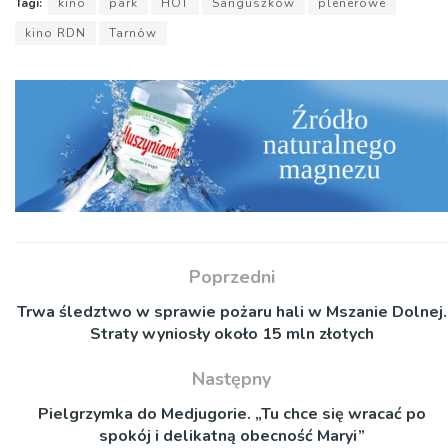
Tagi:
kino
park
HOT
Sanguszków
plenerowe
kino RDN
Tarnów
Poprzedni
Trwa śledztwo w sprawie pożaru hali w Mszanie Dolnej.
Straty wyniosły około 15 mln złotych
Następny
Pielgrzymka do Medjugorie. „Tu chce się wracać po
spokój i delikatną obecność Maryi”