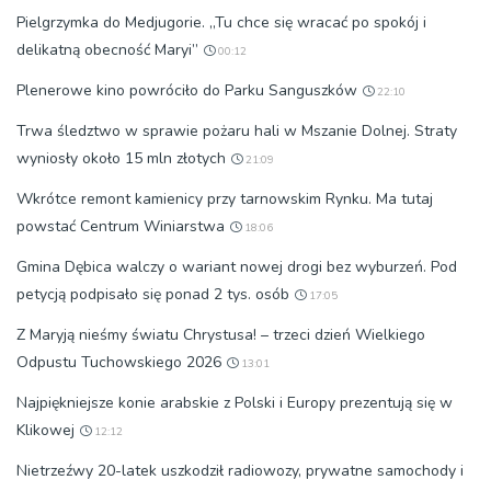
Pielgrzymka do Medjugorie. „Tu chce się wracać po spokój i
delikatną obecność Maryi”
00:12
Plenerowe kino powróciło do Parku Sanguszków
22:10
Trwa śledztwo w sprawie pożaru hali w Mszanie Dolnej. Straty
wyniosły około 15 mln złotych
21:09
Wkrótce remont kamienicy przy tarnowskim Rynku. Ma tutaj
powstać Centrum Winiarstwa
18:06
Gmina Dębica walczy o wariant nowej drogi bez wyburzeń. Pod
petycją podpisało się ponad 2 tys. osób
17:05
Z Maryją nieśmy światu Chrystusa! – trzeci dzień Wielkiego
Odpustu Tuchowskiego 2026
13:01
Najpiękniejsze konie arabskie z Polski i Europy prezentują się w
Klikowej
12:12
Nietrzeźwy 20-latek uszkodził radiowozy, prywatne samochody i