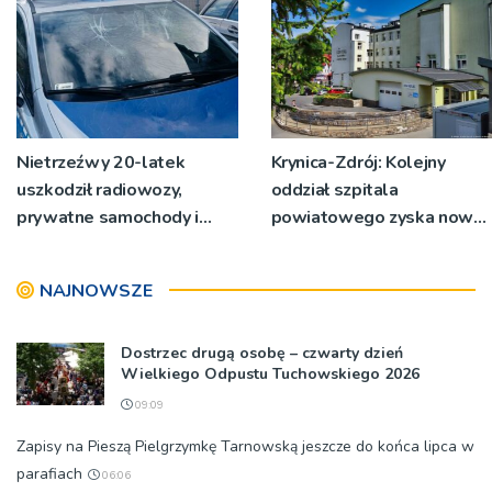
Nietrzeźwy 20-latek
Krynica-Zdrój: Kolejny
uszkodził radiowozy,
oddział szpitala
prywatne samochody i
powiatowego zyska nowy
drzwi komisariatu
blask
NAJNOWSZE
Dostrzec drugą osobę – czwarty dzień
Wielkiego Odpustu Tuchowskiego 2026
09:09
Zapisy na Pieszą Pielgrzymkę Tarnowską jeszcze do końca lipca w
parafiach
06:06