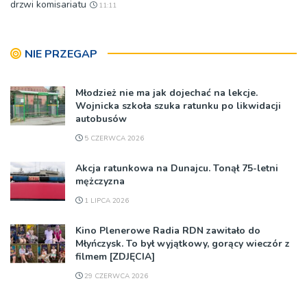
drzwi komisariatu
11:11
NIE PRZEGAP
Młodzież nie ma jak dojechać na lekcje.
Wojnicka szkoła szuka ratunku po likwidacji
autobusów
5 CZERWCA 2026
Akcja ratunkowa na Dunajcu. Tonął 75-letni
mężczyzna
1 LIPCA 2026
Kino Plenerowe Radia RDN zawitało do
Młyńczysk. To był wyjątkowy, gorący wieczór z
filmem [ZDJĘCIA]
29 CZERWCA 2026