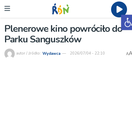
O
Plenerowe kino powróciło do
Parku Sanguszków
autor / źródło:
Wydawca
2026/07/04 - 22:10
A