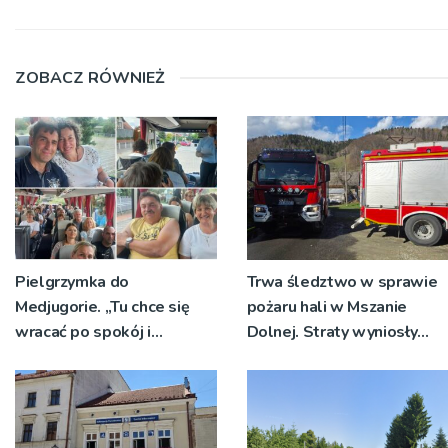
ZOBACZ RÓWNIEŻ
Pielgrzymka do
Trwa śledztwo w sprawie
Medjugorie. „Tu chce się
pożaru hali w Mszanie
wracać po spokój i
Dolnej. Straty wyniosły
delikatną obecność Maryi”
około 15 mln złotych