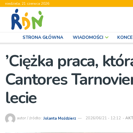
niedziela, 21 czerwca 2026
STRONA GŁÓWNA
WIADOMOŚCI
KONCE
’Ciężka praca, któr
Cantores Tarnovie
lecie
autor / źródło:
Jolanta Moździerz
2026/06/21 - 12:12
-
AK