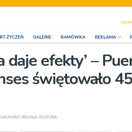
103,6 
RT ŻYCZEŃ
GALERIE
RAMÓWKA
REKLAMA
a daje efekty’ – Puer
nses świętowało 45
TUALNOŚCI
,
RELIGIA
,
KULTURA