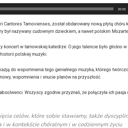
00:00
ri Cantores Tarnovienses, został obdarowany nową płytą chóru 
óry był nazywany cudownym dzieckiem, a nawet polskim Mozart
 koncert w tarnowskiej katedrze. O jego talencie było głośno w 
istorii polskiej muzyki.
 okazją do wspomnienia tego genialnego muzyka, którego twórczo
ozmowy, wspomnienia i snucie planów na przyszłość.
 absolwenci. Wszyscy zgodnie przyznali, że połączyła ich pasja 
ięcia celów, które sobie stawiamy, także dyscypli
i w kontekście chóralnym i w codziennym życiu