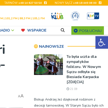
TARNÓW
+48 14 627 50 50
NOWY SĄCZ
+48 18 449 06 00
FM | 101,2 FM | 88,3 FM | 105,1 FM
RADIO
WSPARCIE
POSŁUCHAJ
Ot
i
NAJNOWSZE
To była uczta dla
-
sympatyków
folkloru. W Nowym
Sączu odbyła się
Biesiada Karpacka
[ZDJĘCIA]
21:09
A
A
Biskup Andrzej Jeż dziękował rodzinom z
diecezji tarnowskiej. W Starym Sączu było ich