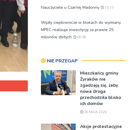
Nauczyciele u Czarnej Madonny
10:10
Węzły ciepłownicze w blokach do wymiany.
MPEC realizuje inwestycję za prawie 25
milionów złotych
08:08
NIE PRZEGAP
Mieszkańcy gminy
Żyraków nie
zgadzają się, żeby
nowa droga
przechodziła blisko
ich domów
28 MAJA 2026
Akcje protestacyjne