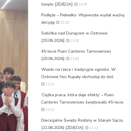
święto [ZDJĘCIA]
19:07
Podłęże – Piekiełko: Wojewoda wydał ważną
decyzję
15:03
Sobótka nad Dunajcem w Ostrowie
[20.06.2026]
13:01
45-lecie Pueri Cantores Tarnovienses
[20.06.2026]
13:01
Wianki na rzece i tradycyjne ognisko. W
Ostrowie Noc Kupały obchodzą do dziś
12:12
’Ciężka praca, która daje efekty’ – Pueri
Cantores Tarnovienses świętowało 45-lecie
12:12
Diecezjalne Święto Rodziny w Starym Sączu
(21.06.2026) [ZDJĘCIA]
12:12