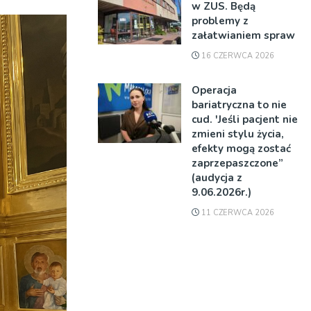
w ZUS. Będą
problemy z
załatwianiem spraw
16 CZERWCA 2026
Operacja
bariatryczna to nie
cud. 'Jeśli pacjent nie
zmieni stylu życia,
efekty mogą zostać
zaprzepaszczone”
(audycja z
9.06.2026r.)
11 CZERWCA 2026