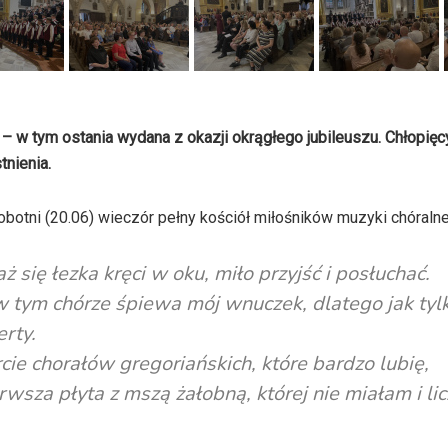
 – w tym ostania wydana z okazji okrągłego jubileuszu. Chłopięc
tnienia.
botni (20.06) wieczór pełny kościół miłośników muzyki chóralne
 się łezka kręci w oku, miło przyjść i posłuchać.
 w tym chórze śpiewa mój wnuczek, dlatego jak tyl
rty.
ie chorałów gregoriańskich, które bardzo lubię,
wsza płyta z mszą żałobną, której nie miałam i li