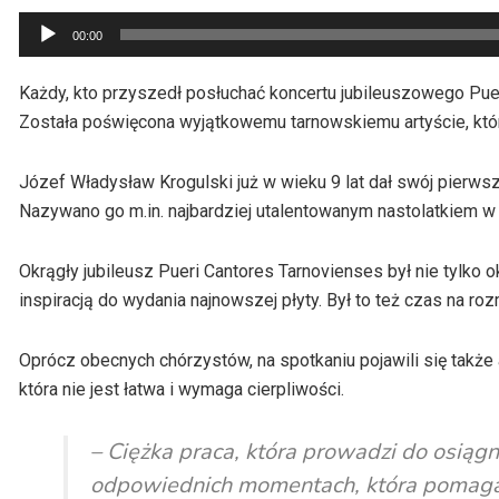
Odtwarzacz
00:00
plików
dźwiękowych
Każdy, kto przyszedł posłuchać koncertu jubileuszowego Pue
Została poświęcona wyjątkowemu tarnowskiemu artyście, kt
Józef Władysław Krogulski już w wieku 9 lat dał swój pierwszy
Nazywano go m.in. najbardziej utalentowanym nastolatkiem w h
Okrągły jubileusz Pueri Cantores Tarnovienses był nie tylko
inspiracją do wydania najnowszej płyty. Był to też czas na r
Oprócz obecnych chórzystów, na spotkaniu pojawili się także
która nie jest łatwa i wymaga cierpliwości.
– Ciężka praca, która prowadzi do osiągn
odpowiednich momentach, która pomaga 