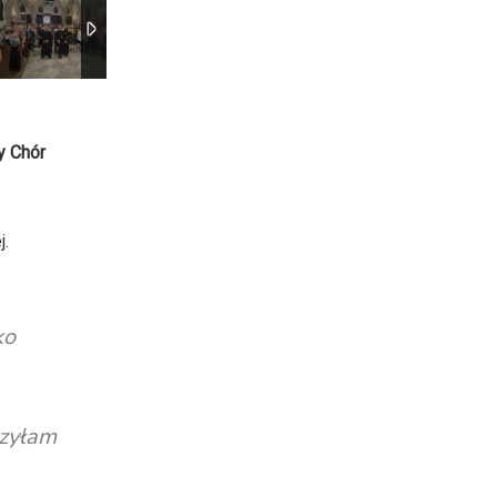
y Chór
j.
ko
czyłam