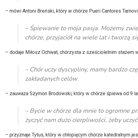
– mówi Antoni Breński, który w chórze Pueri Cantores Tarnovi
– Śpiewanie to moja pasja. Możemy zwi
chórze, przyjaciół na wiele lat i tworzą s
– dodaje Miłosz Ochwat, chórzysta z sześcioletnim stażem w
– Chór uczy dyscypliny, mamy bardzo czę
zakładanych celów
– zauważa Szymon Brodowski, który w chórze śpiewa od 9 lat
– Bycie w chórze dla mnie to ogromne prz
życzyć nam dużo cierpliwości, żeby uczyć
– przyznaje Tytus, który w chłopięcym chórze katedralnym jest