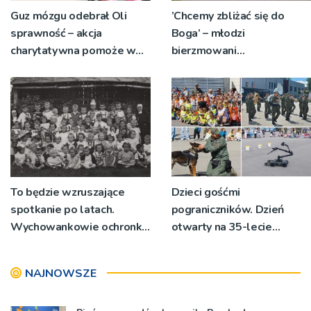
Guz mózgu odebrał Oli
’Chcemy zbliżać się do
sprawność – akcja
Boga’ – młodzi
charytatywna pomoże w
bierzmowani
powrocie do zdrowia
pielgrzymowali do
Sanktuarium bł. Karoliny
To będzie wzruszające
Dzieci gośćmi
spotkanie po latach.
pograniczników. Dzień
Wychowankowie ochronki
otwarty na 35-lecie
w Gorlicach mogą się
Karpackiego Oddziału
zgłaszać
Straży Granicznej
NAJNOWSZE
[ZDJĘCIA]