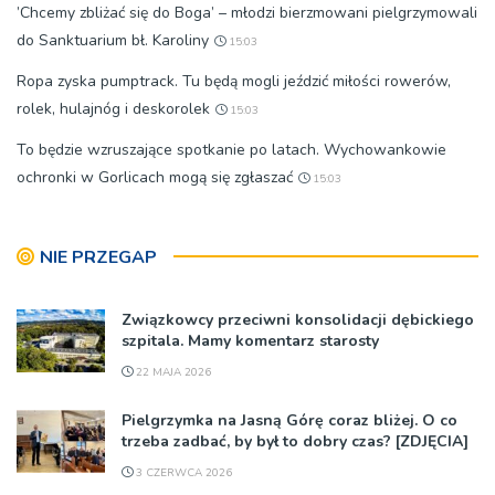
’Chcemy zbliżać się do Boga’ – młodzi bierzmowani pielgrzymowali
do Sanktuarium bł. Karoliny
15:03
Ropa zyska pumptrack. Tu będą mogli jeździć miłości rowerów,
rolek, hulajnóg i deskorolek
15:03
To będzie wzruszające spotkanie po latach. Wychowankowie
ochronki w Gorlicach mogą się zgłaszać
15:03
NIE PRZEGAP
Związkowcy przeciwni konsolidacji dębickiego
szpitala. Mamy komentarz starosty
22 MAJA 2026
Pielgrzymka na Jasną Górę coraz bliżej. O co
trzeba zadbać, by był to dobry czas? [ZDJĘCIA]
3 CZERWCA 2026