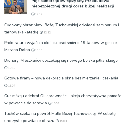
Pięć samorządów łączy siły. Przebudowa
niebezpiecznej drogi coraz bliżej realizacji
12:12
Cudowny obraz Matki Bożej Tuchowskiej odwiedzi seminarium i
tarnowską katedrę
12:12
Prokuratura wyjaśnia okoliczności śmierci 19-latków w gminie
Mszana Dolna
11:11
Brunary: Mieszkańcy doczekają się nowego boiska piłkarskiego
10:10
Gotowe firany – nowa dekoracja okna bez mierzenia i czekania
19:07
Guz mózgu odebrał Oli sprawność – akcja charytatywna pomoże
w powrocie do zdrowia
15:03
Tuchów czeka na powrót Matki Bożej Tuchowskiej. W sobotę
uroczyste powitanie obrazu
15:03