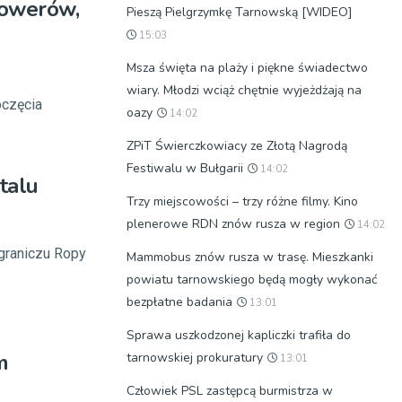
rowerów,
Pieszą Pielgrzymkę Tarnowską [WIDEO]
15:03
Msza święta na plaży i piękne świadectwo
wiary. Młodzi wciąż chętnie wyjeżdżają na
oczęcia
oazy
14:02
ZPiT Świerczkowiacy ze Złotą Nagrodą
Festiwalu w Bułgarii
14:02
talu
Trzy miejscowości – trzy różne filmy. Kino
plenerowe RDN znów rusza w region
14:02
graniczu Ropy
Mammobus znów rusza w trasę. Mieszkanki
powiatu tarnowskiego będą mogły wykonać
bezpłatne badania
13:01
Sprawa uszkodzonej kapliczki trafiła do
m
tarnowskiej prokuratury
13:01
Człowiek PSL zastępcą burmistrza w