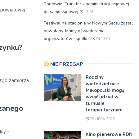
Radłowie. Transfer z administracji rządowej
e powiatowej
do samorządowej
13:01
Festiwal na stadionie w Nowym Sączu został
odwołany. Mamy oświadczenia
organizatorów i spółki NIK
13:01
zynku?
NIE PRZEGAP
Rodziny
rząd zamierza
wielodzietne z
Małopolski mogą
wziąć udział w
turnusie
rzanego
terapeutycznym
29 LIPCA 2026
lny -
Kino plenerowe RDN