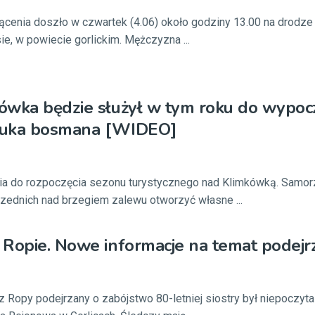
ącenia doszło w czwartek (4.06) około godziny 13.00 na drodz
e, w powiecie gorlickim. Mężczyzna ...
ówka będzie służył w tym roku do wypoc
zuka bosmana [WIDEO]
ia do rozpoczęcia sezonu turystycznego nad Klimkówką. Samo
przednich nad brzegiem zalewu otworzyć własne ...
 Ropie. Nowe informacje na temat podej
z Ropy podejrzany o zabójstwo 80-letniej siostry był niepoczyta