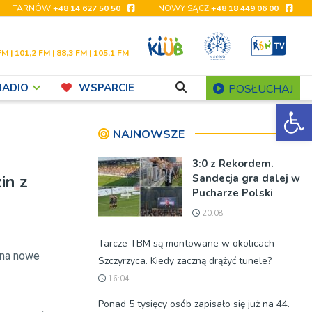
TARNÓW
+48 14 627 50 50
NOWY SĄCZ
+48 18 449 06 00
FM | 101,2 FM | 88,3 FM | 105,1 FM
RADIO
WSPARCIE
POSŁUCHAJ
Ot
NAJNOWSZE
3:0 z Rekordem.
in z
Sandecja gra dalej w
Pucharze Polski
20:08
Tarcze TBM są montowane w okolicach
 na nowe
Szczyrzyca. Kiedy zaczną drążyć tunele?
16:04
Ponad 5 tysięcy osób zapisało się już na 44.