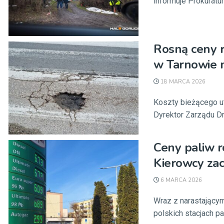
informuje Prokuratur
Rosną ceny r
w Tarnowie m
18 MARCA 2026
Koszty bieżącego ut
Dyrektor Zarządu Dró
Ceny paliw r
Kierowcy zac
6 MARCA 2026
Wraz z narastającym
polskich stacjach pal