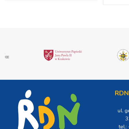
RDN
ul. 
3
tel.