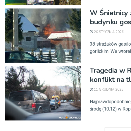
W Śnietnicy 
budynku gos
20 STYCZNIA 2026
38 strażaków gasił
gorlickim. We wtorek
Tragedia w R
konflikt na 
11 GRUDNIA 2025
Najprawdopodobniej 
środę (10.12) w Ropi