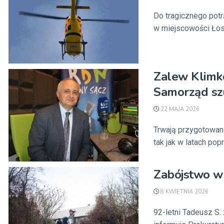
Do tragicznego potr
w miejscowości Łosi
Zalew Klimk
Samorząd s
22 MAJA 2026
Trwają przygotowan
tak jak w latach po
Zabójstwo w
8 KWIETNIA 2026
92-letni Tadeusz S. 