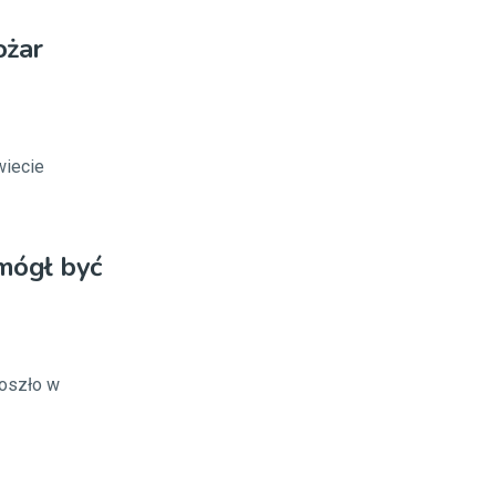
ożar
wiecie
mógł być
doszło w