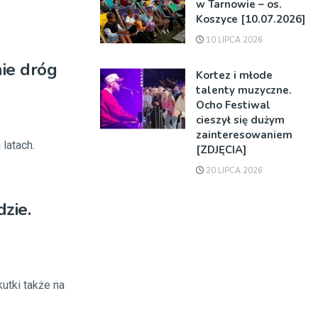
w Tarnowie – os.
Koszyce [10.07.2026]
10 LIPCA 2026
nie dróg
Kortez i młode
talenty muzyczne.
Ocho Festiwal
cieszył się dużym
zainteresowaniem
latach.
[ZDJĘCIA]
20 LIPCA 2026
zie.
utki także na