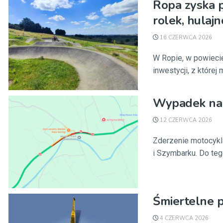
Ropa zyska p
rolek, hulaj
16 CZERWCA 2026
W Ropie, w powiecie
inwestycji, z której
Wypadek na d
12 CZERWCA 2026
Zderzenie motocykl
i Szymbarku. Do teg
Śmiertelne p
4 CZERWCA 2026