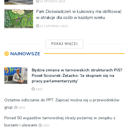
13 STYCZNIA 2023
Park Doświadczeń w Łukowicy ma obfitować
w atrakcje dla osób w każdym wieku
12 LISTOPADA 2022
POKAŻ WIĘCEJ
NAJNOWSZE
Będzie zmiana w tarnowskich strukturach PiS?
Poseł Szczurek-Żelazko: 'Ja skupiam się na
pracy parlamentarzysty’
14:02
Ostatnie odliczanie do PPT. Zapisać można się u przewodników
grup
14:02
Ponad 50 wyjazdów tarnowskiej straży pożarnej w związku z
burzami i ulewami
14:02