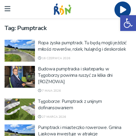
Ot
Tag:
Pumptrack
Ropa zyska pumptrack. Tu będą mogli jeździć
miłości rowerów, rolek, hulajnóg i deskorolek
16 CZERWCA 2026
Budowa pumptracka i skateparku w
Tęgoborzy powinna ruszyć za kilka dni
[ROZMOWA]
7 MAJA 2026
Tęgoborze: Pumptrack z unijnym
dofinansowaniem
27 MARCA 2026
Pumptrack i miasteczko rowerowe. Gmina
Laskowa inwestuje w atrakcje