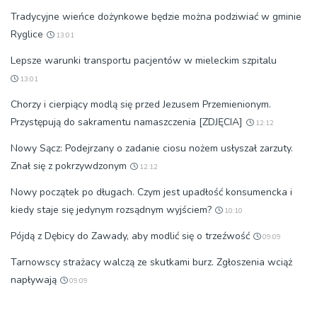
Tradycyjne wieńce dożynkowe będzie można podziwiać w gminie
Ryglice
13:01
Lepsze warunki transportu pacjentów w mieleckim szpitalu
13:01
Chorzy i cierpiący modlą się przed Jezusem Przemienionym.
Przystępują do sakramentu namaszczenia [ZDJĘCIA]
12:12
Nowy Sącz: Podejrzany o zadanie ciosu nożem usłyszał zarzuty.
Znał się z pokrzywdzonym
12:12
Nowy początek po długach. Czym jest upadłość konsumencka i
kiedy staje się jedynym rozsądnym wyjściem?
10:10
Pójdą z Dębicy do Zawady, aby modlić się o trzeźwość
09:09
Tarnowscy strażacy walczą ze skutkami burz. Zgłoszenia wciąż
napływają
09:09