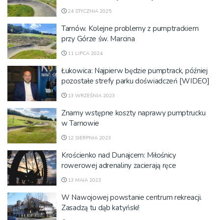
24 STYCZNIA 2025
Tarnów. Kolejne problemy z pumptrackiem
przy Górze św. Marcina
11 LIPCA 2024
Łukowica: Najpierw będzie pumptrack, później
pozostałe strefy parku doświadczeń [WIDEO]
13 WRZEŚNIA 2023
Znamy wstępne koszty naprawy pumptrucku
w Tarnowie
12 SIERPNIA 2023
Krościenko nad Dunajcem: Miłośnicy
rowerowej adrenaliny zacierają ręce
13 MAJA 2023
W Nawojowej powstanie centrum rekreacji.
Zasadzą tu dąb katyński!