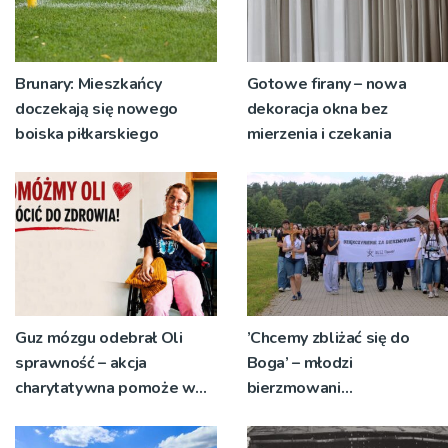
Brunary: Mieszkańcy
Gotowe firany – nowa
doczekają się nowego
dekoracja okna bez
boiska piłkarskiego
mierzenia i czekania
Guz mózgu odebrał Oli
’Chcemy zbliżać się do
sprawność – akcja
Boga’ – młodzi
charytatywna pomoże w
bierzmowani
powrocie do zdrowia
pielgrzymowali do
Sanktuarium bł. Karoliny