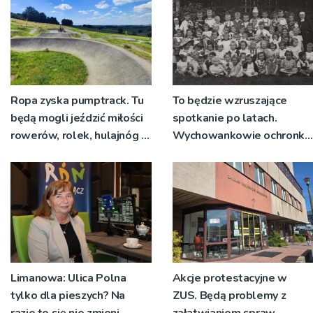
Ropa zyska pumptrack. Tu
To będzie wzruszające
będą mogli jeździć miłości
spotkanie po latach.
rowerów, rolek, hulajnóg i
Wychowankowie ochronki
deskorolek
w Gorlicach mogą się
zgłaszać
Limanowa: Ulica Polna
Akcje protestacyjne w
tylko dla pieszych? Na
ZUS. Będą problemy z
razie to się nie zmieni
załatwianiem spraw