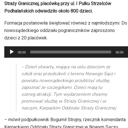
Straży Granicznej, placówkę przy ul. I Pułku Strzelców
Podhalańskich odwiedziło około 800 dzieci.
Formacja postanowiła świętować również z najmłodszymi. Do
nowosądeckiego oddziału pograniczników zaproszono
dzieci z 20 placówek.
Odtwarzacz
00:00
00:00
plików
dźwiękowych
– Dzień otwarty, mający na celu dzieciom ze
szkół oraz przedszkoli z terenu Nowego Sącz i
powiatu nowosądeckiego przybliżyć służbę,
zapoznać ze szczegółami. Dzieci mają tu
szereg atrakcji. Tym wydarzeniem chcemy
promować służbę w Straży Granicznej i w
naszym, Karpackim Oddziale Straży Granicznej
– mówił podpułkownik Bogumił Strojny, rzecznik komendanta
Karpackiego Oddziału Straży Granicznej w Nowym Sączu.