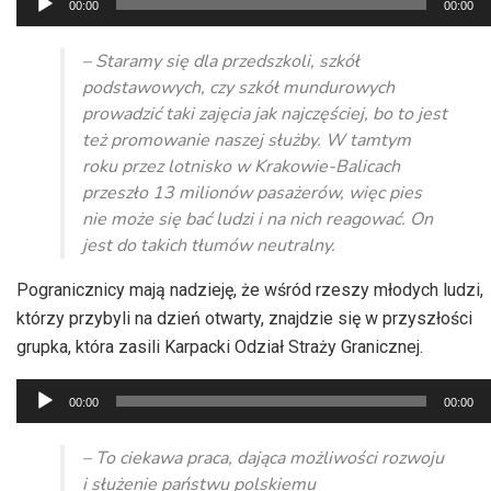
00:00
00:00
plików
dźwiękowych
– Staramy się dla przedszkoli, szkół
podstawowych, czy szkół mundurowych
prowadzić taki zajęcia jak najczęściej, bo to jest
też promowanie naszej służby. W tamtym
roku przez lotnisko w Krakowie-Balicach
przeszło 13 milionów pasażerów, więc pies
nie może się bać ludzi i na nich reagować. On
jest do takich tłumów neutralny.
Pogranicznicy mają nadzieję, że wśród rzeszy młodych ludzi,
którzy przybyli na dzień otwarty, znajdzie się w przyszłości
grupka, która zasili Karpacki Odział Straży Granicznej.
Odtwarzacz
00:00
00:00
plików
dźwiękowych
– To ciekawa praca, dająca możliwości rozwoju
i służenie państwu polskiemu