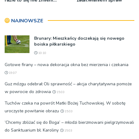
[WIDEO]
NAJNOWSZE
Brunary: Mieszkańcy doczekają się nowego
boiska piłkarskiego
10:10
Gotowe firany – nowa dekoracja okna bez mierzenia i czekania
19:07
Guz mózgu odebrał Oli sprawność – akcja charytatywna pomoże
w powrocie do zdrowia
15:03
Tuchów czeka na powrót Matki Bożej Tuchowskiej. W sobotę
uroczyste powitanie obrazu
15:03
’Chcemy zbliżać się do Boga’ – młodzi bierzmowani pielgrzymowali
do Sanktuarium bł. Karoliny
15:03