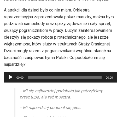
A atrakcji dla dzieci było co nie miara. Orkiestra
reprezentacyjna zaprezentowała pokaz musztry, można było
podziwiać samochody oraz oprzyrządowanie i cały sprzęt,
służący pogranicznikom w pracy. Dużym zainteresowaniem
cieszyły się pokazy robota pirotechnicznego, ale jeszcze
większym psa, który służy w strukturach Straży Granicznej.
Dzieci mogły razem z pogranicznikami wspólnie stanąć na
baczność i zaśpiewać hymn Polski. Co podobało im się
najbardziej?
Odtwarzacz
00:00
00:00
plików
dźwiękowych
– Mi się najbardziej podobało jak patrzyliśmy
przez lupę, ale też musztra.
– Mi najbardziej podobał się pies.