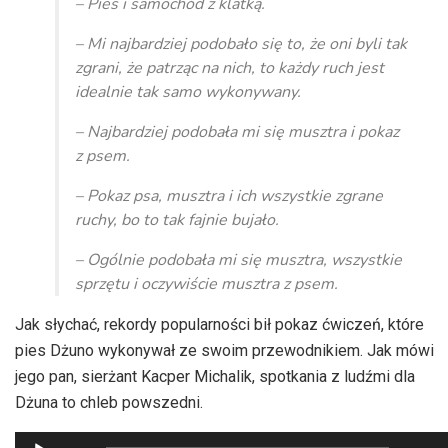
– Pies i samochód z klatką.
– Mi najbardziej podobało się to, że oni byli tak
zgrani, że patrząc na nich, to każdy ruch jest
idealnie tak samo wykonywany.
– Najbardziej podobała mi się musztra i pokaz
z psem.
– Pokaz psa, musztra i ich wszystkie zgrane
ruchy, bo to tak fajnie bujało.
– Ogólnie podobała mi się musztra, wszystkie
sprzętu i oczywiście musztra z psem.
Jak słychać, rekordy popularności bił pokaz ćwiczeń, które
pies Dżuno wykonywał ze swoim przewodnikiem. Jak mówi
jego pan, sierżant Kacper Michalik, spotkania z ludźmi dla
Dżuna to chleb powszedni.
Odtwarzacz