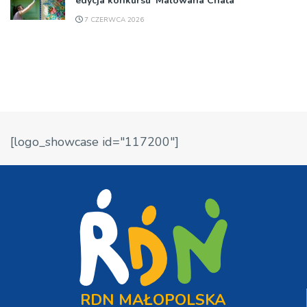
edycja konkursu 'Malowana Chata’
7 CZERWCA 2026
[logo_showcase id="117200"]
RDN MAŁOPOLSKA