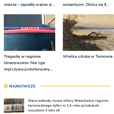
miasta – zapadły ważne dla
romantyzm. Zbliża się II
Tarnowa decyzje
Międzynarodowy Festiwal
Muzyki Organowej w
Tarnowie
Tragedia w regionie
Wielka sztuka w Tarnowie
limanowskim. Nie żyje
mężczyzna poturbowany
przez byka
NAJNOWSZE
Stare metody, nowe ofiary. Mieszkańcy regionu
tarnowskiego tylko w 1,5 roku przekazali
oszustom 3 mln zł!