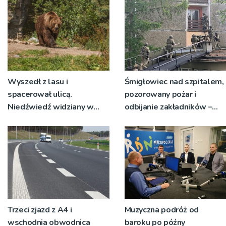
Wyszedł z lasu i
Śmigłowiec nad szpitalem,
spacerował ulicą.
pozorowany pożar i
Niedźwiedź widziany w
odbijanie zakładników –
kolejnej gminie
ćwiczenia służb przy
Szpitalu św. Łukasza w
Tarnowie
Trzeci zjazd z A4 i
Muzyczna podróż od
wschodnia obwodnica
baroku po późny