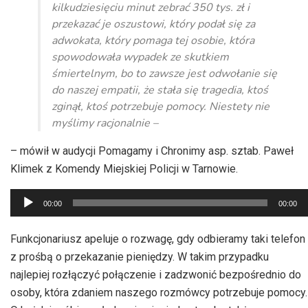
kilkudziesięciu minut zebrać 350 tys. zł i
przekazać je oszustowi, który podał się za
adwokata, który pomaga tej osobie, która
spowodowała wypadek ze skutkiem
śmiertelnym, bo to zawsze jest odwołanie się
do naszej empatii, że stała się tragedia, ktoś
zginął, ktoś potrzebuje pomocy. Niestety nie
myślimy racjonalnie –
– mówił w audycji Pomagamy i Chronimy asp. sztab. Paweł
Klimek z Komendy Miejskiej Policji w Tarnowie.
Odtwarzacz
00:00
00:00
plików
dźwiękowych
Funkcjonariusz apeluje o rozwagę, gdy odbieramy taki telefon
z prośbą o przekazanie pieniędzy. W takim przypadku
najlepiej rozłączyć połączenie i zadzwonić bezpośrednio do
osoby, która zdaniem naszego rozmówcy potrzebuje pomocy.