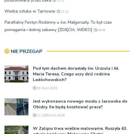
poturbowany przez byka
12:12
Wielka sztuka w Tarnowie
12:12
Parafialny Festyn Rodzinny u św. Małgorzaty. To był czas
pomagania i dobrej zabawy [ZDJĘCIA, WIDEO]
08:08
NIE PRZEGAP
Pod tym dachem dorastały św. Urszula i bł.
Maria Teresa. Czego uczy dziś rodzina
Ledóchowskich?
20 MAJA 2026
Jest wykonawca nowego mostu z Jazowska do
Obidzy. Ile będą kosztować prace?
11 CZERWCA 2026
W Zalipiu trwa wielkie malowanie. Ruszyła 63.