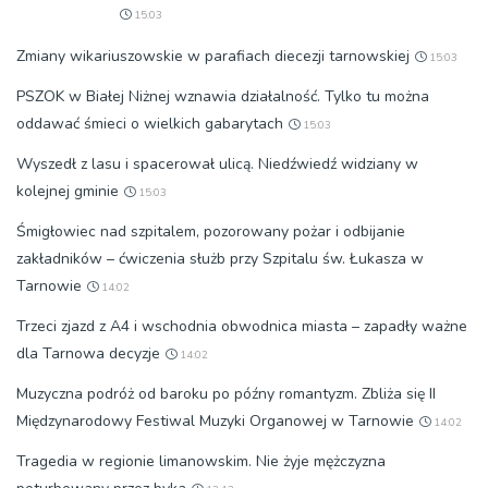
15:03
Zmiany wikariuszowskie w parafiach diecezji tarnowskiej
15:03
PSZOK w Białej Niżnej wznawia działalność. Tylko tu można
oddawać śmieci o wielkich gabarytach
15:03
Wyszedł z lasu i spacerował ulicą. Niedźwiedź widziany w
kolejnej gminie
15:03
Śmigłowiec nad szpitalem, pozorowany pożar i odbijanie
zakładników – ćwiczenia służb przy Szpitalu św. Łukasza w
Tarnowie
14:02
Trzeci zjazd z A4 i wschodnia obwodnica miasta – zapadły ważne
dla Tarnowa decyzje
14:02
Muzyczna podróż od baroku po późny romantyzm. Zbliża się II
Międzynarodowy Festiwal Muzyki Organowej w Tarnowie
14:02
Tragedia w regionie limanowskim. Nie żyje mężczyzna