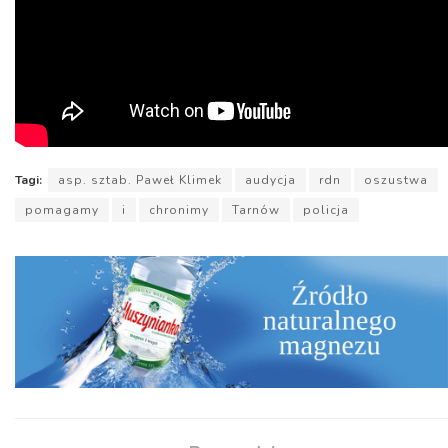
Tagi:
asp. sztab. Paweł Klimek
audycja
rdn
oszustwa
pomagamy
i
chronimy
Tarnów
policja