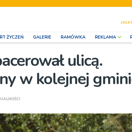
103,6 
RT ŻYCZEŃ
GALERIE
RAMÓWKA
REKLAMA
pacerował ulicą.
ny w kolejnej gmin
TUALNOŚCI