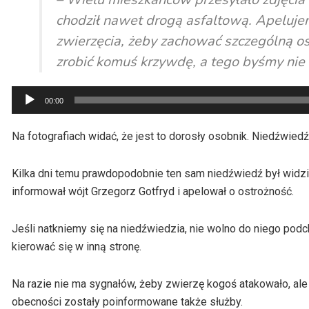
chodził nawet drogą asfaltową. Apelujem
zwierzęcia, żeby zachować szczególną ost
zrobić komuś krzywdę, a tego byśmy nie c
Odtwarzacz
00:00
plików
dźwiękowych
Na fotografiach widać, że jest to dorosły osobnik. Niedźwie
Kilka dni temu prawdopodobnie ten sam niedźwiedź był widz
informował wójt Grzegorz Gotfryd i apelował o ostrożność.
Jeśli natkniemy się na niedźwiedzia, nie wolno do niego podch
kierować się w inną stronę.
Na razie nie ma sygnałów, żeby zwierzę kogoś atakowało, ale 
obecności zostały poinformowane także służby.