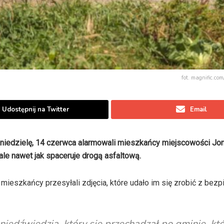
fot. magnific.com
Udostępnij na Twitter
Email
 niedzielę, 14 czerwca alarmowali mieszkańcy miejscowości Jon
ale nawet jak spaceruje drogą asfaltową.
mieszkańcy przesyłali zdjęcia, które udało im się zrobić z bezp
iedźwiedzia, który się przechadzał po gminie, kt