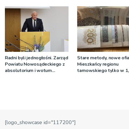
Wójtowicz
Radni byli jednogłośni. Zarząd
Stare metody, nowe ofia
Powiatu Nowosądeckiego z
Mieszkańcy regionu
absolutorium i wotum
tarnowskiego tylko w 1
zaufania
roku przekazali oszusto
mln zł!
[logo_showcase id="117200"]