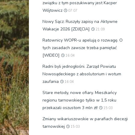
związku z tym poszukiwany jest Kacper
Wójtowicz
07:07
Nowy Sącz: Ruszyły zapisy na Aktywne
Wakacje 2026 [ZDJĘCIA]
21:09
Ratownicy WOPR-u apelują o rozwagę. O
tych zasadach zawsze trzeba pamiętać
[WIDEO]
16:04
Radni byli jednogłośni. Zarząd Powiatu
Nowosądeckiego z absolutorium i wotum
zaufania
16:04
Stare metody, nowe ofiary. Mieszkańcy
regionu tarnowskiego tylko w 1,5 roku
przekazali oszustom 3 mln zł!
15:03
Zmiany wikariuszowskie w parafiach diecezji
tarnowskiej
15:03