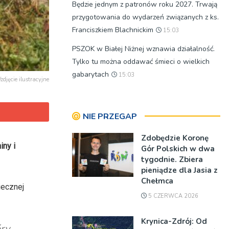
Będzie jednym z patronów roku 2027. Trwają
przygotowania do wydarzeń związanych z ks.
Franciszkiem Blachnickim
15:03
PSZOK w Białej Niżnej wznawia działalność.
Tylko tu można oddawać śmieci o wielkich
gabarytach
15:03
/zdjęcie ilustracyjne
NIE PRZEGAP
Zdobędzie Koronę
iny i
Gór Polskich w dwa
tygodnie. Zbiera
pieniądze dla Jasia z
Chełmca
iecznej
5 CZERWCA 2026
Krynica-Zdrój: Od
óry