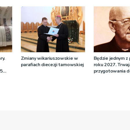
[WIDEO]
ry.
Zmiany wikariuszowskie w
Będzie jednym z
parafiach diecezji tarnowskiej
roku 2027. Trwaj
,5
przygotowania 
m 3
związanych z ks.
Blachnickim