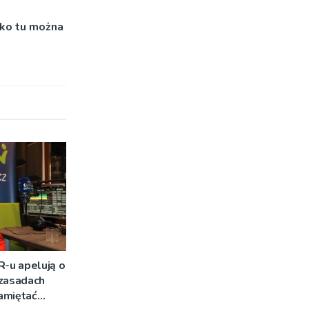
lko tu można
-u apelują o
 zasadach
amiętać