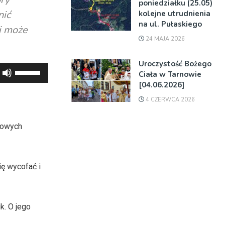
poniedziałku (25.05)
nić
kolejne utrudnienia
na ul. Pułaskiego
li może
24 MAJA 2026
Uroczystość Bożego
Używaj
Ciała w Tarnowie
strzałek
[04.06.2026]
do
4 CZERWCA 2026
góry
oraz
iowych
do
dołu
aby
ię wycofać i
zwiększyć
lub
zmniejszyć
k. O jego
głośność.