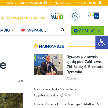
TARNÓW
+48 14 627 50 50
NOWY SĄCZ
+48 18 449 06 00
FM | 101,2 FM | 88,3 FM | 105,1 FM
RADIO
WSPARCIE
POSŁUCHAJ
Ot
NAJNOWSZE
Rycerze ponownie
ie
zjadą pod Zakliczyn.
Zbliża się 9. Biesiada
Rycerska
08:08
A
A
Na rowerach do Matki Bożej
Częstochowskiej
08:08
Gmina Mszana Dolna: Nie żyje 19-latka. W