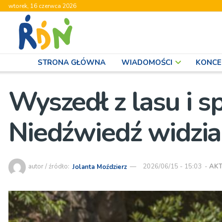
wtorek, 16 czerwca 2026
STRONA GŁÓWNA
WIADOMOŚCI
KONCE
Wyszedł z lasu i s
Niedźwiedź widzia
autor / źródło:
Jolanta Moździerz
2026/06/15 - 15:03
-
AK