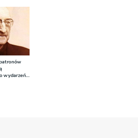
 patronów
ą
do wydarzeń
 Franciszkiem