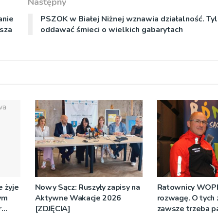
Następny
anie
PSZOK w Białej Niżnej wznawia działalność. Ty
asza
oddawać śmieci o wielkich gabarytach
 żyje
Nowy Sącz: Ruszyły zapisy na
Ratownicy WOPR
ym
Aktywne Wakacje 2026
rozwagę. O tych
r
[ZDJĘCIA]
zawsze trzeba p