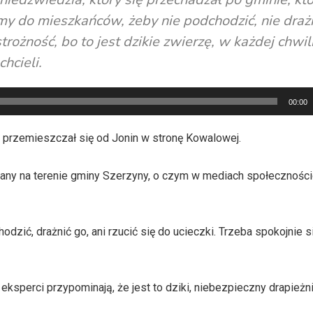
y do mieszkańców, żeby nie podchodzić, nie draż
rożność, bo to jest dzikie zwierzę, w każdej chwi
hcieli.
00:00
dź przemieszczał się od Jonin w stronę Kowalowej.
iany na terenie gminy Szerzyny, o czym w mediach społecznośc
odzić, drażnić go, ani rzucić się do ucieczki. Trzeba spokojnie s
eksperci przypominają, że jest to dziki, niebezpieczny drapieżni