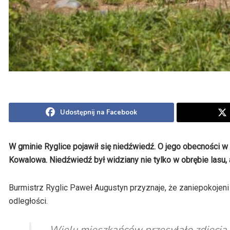
Udostępnij na Facebook
W gminie Ryglice pojawił się niedźwiedź. O jego obecności w
Kowalowa. Niedźwiedź był widziany nie tylko w obrębie lasu, 
Burmistrz Ryglic Paweł Augustyn przyznaje, że zaniepokojeni 
odległości.
– Wielu mieszkańców przesyłało zdjęcia n