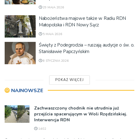
29 MAJA 2026
Nabożeństwa majowe także w Radiu RDN
Małopolska i RDN Nowy Sącz
5 MAJA 2026
Święty z Podegrodzia – ruszają audycje o św. o.
Stanisławie Papczyńskim
8 STYCZNIA 2026
POKAŻ WIĘCEJ
NAJNOWSZE
Zachwaszczony chodnik nie utrudnia już
przejścia spacerującym w Woli Rzędzińskiej.
Interwencja RDN
14:02