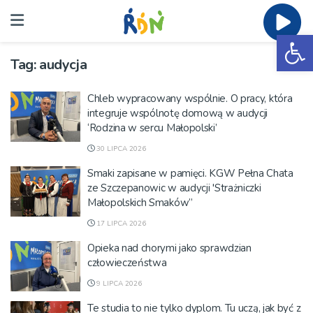
Ot
Tag:
audycja
Chleb wypracowany wspólnie. O pracy, która
integruje wspólnotę domową w audycji
‘Rodzina w sercu Małopolski’
30 LIPCA 2026
Smaki zapisane w pamięci. KGW Pełna Chata
ze Szczepanowic w audycji 'Strażniczki
Małopolskich Smaków”
17 LIPCA 2026
Opieka nad chorymi jako sprawdzian
człowieczeństwa
9 LIPCA 2026
Te studia to nie tylko dyplom. Tu uczą, jak być z