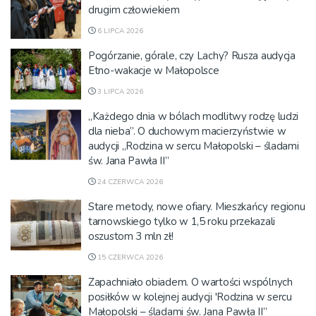
drugim człowiekiem
6 LIPCA 2026
Pogórzanie, górale, czy Lachy? Rusza audycja
Etno-wakacje w Małopolsce
3 LIPCA 2026
„Każdego dnia w bólach modlitwy rodzę ludzi
dla nieba”. O duchowym macierzyństwie w
audycji „Rodzina w sercu Małopolski – śladami
św. Jana Pawła II”
24 CZERWCA 2026
Stare metody, nowe ofiary. Mieszkańcy regionu
tarnowskiego tylko w 1,5 roku przekazali
oszustom 3 mln zł!
15 CZERWCA 2026
Zapachniało obiadem. O wartości wspólnych
posiłków w kolejnej audycji 'Rodzina w sercu
Małopolski – śladami św. Jana Pawła II”