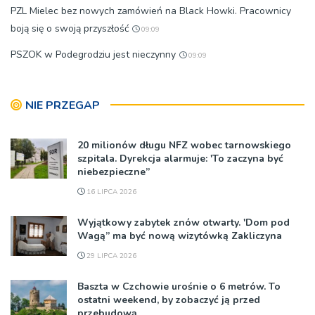
PZL Mielec bez nowych zamówień na Black Howki. Pracownicy
boją się o swoją przyszłość
09:09
PSZOK w Podegrodziu jest nieczynny
09:09
NIE PRZEGAP
20 milionów długu NFZ wobec tarnowskiego
szpitala. Dyrekcja alarmuje: 'To zaczyna być
niebezpieczne”
16 LIPCA 2026
Wyjątkowy zabytek znów otwarty. 'Dom pod
Wagą” ma być nową wizytówką Zakliczyna
29 LIPCA 2026
Baszta w Czchowie urośnie o 6 metrów. To
ostatni weekend, by zobaczyć ją przed
przebudową