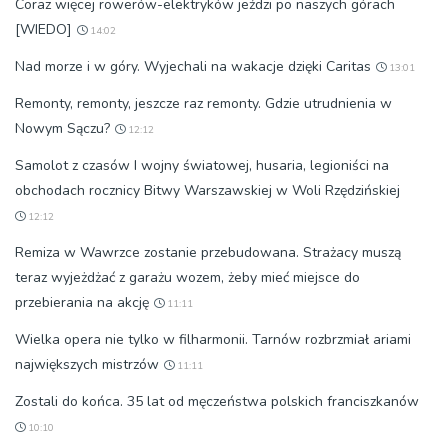
Coraz więcej rowerów-elektryków jeździ po naszych górach
[WIEDO]
14:02
Nad morze i w góry. Wyjechali na wakacje dzięki Caritas
13:01
Remonty, remonty, jeszcze raz remonty. Gdzie utrudnienia w
Nowym Sączu?
12:12
Samolot z czasów I wojny światowej, husaria, legioniści na
obchodach rocznicy Bitwy Warszawskiej w Woli Rzędzińskiej
12:12
Remiza w Wawrzce zostanie przebudowana. Strażacy muszą
teraz wyjeżdżać z garażu wozem, żeby mieć miejsce do
przebierania na akcję
11:11
Wielka opera nie tylko w filharmonii. Tarnów rozbrzmiał ariami
największych mistrzów
11:11
Zostali do końca. 35 lat od męczeństwa polskich franciszkanów
10:10