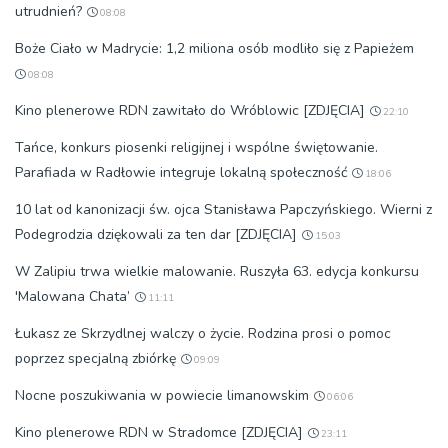
utrudnień?
08:08
Boże Ciało w Madrycie: 1,2 miliona osób modliło się z Papieżem
08:08
Kino plenerowe RDN zawitało do Wróblowic [ZDJĘCIA]
22:10
Tańce, konkurs piosenki religijnej i wspólne świętowanie.
Parafiada w Radłowie integruje lokalną społeczność
18:06
10 lat od kanonizacji św. ojca Stanisława Papczyńskiego. Wierni z
Podegrodzia dziękowali za ten dar [ZDJĘCIA]
15:03
W Zalipiu trwa wielkie malowanie. Ruszyła 63. edycja konkursu
'Malowana Chata’
11:11
Łukasz ze Skrzydlnej walczy o życie. Rodzina prosi o pomoc
poprzez specjalną zbiórkę
09:09
Nocne poszukiwania w powiecie limanowskim
06:06
Kino plenerowe RDN w Stradomce [ZDJĘCIA]
23:11