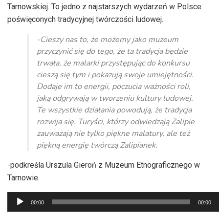
Tarnowskiej. To jedno z najstarszych wydarzeń w Polsce
poświęconych tradycyjnej twórczości ludowej.
-Cieszy nas to, że możemy jako muzeum
przyczynić się do tego, że ta tradycja będzie
trwała, że malarki przystępując do konkursu
cieszą się tym i pokazują swoje umiejętności.
Dodaje im to energii, poczucia ważności roli,
jaką odgrywają w tworzeniu kultury ludowej.
Te wszystkie działania powodują, że tradycja
rozwija się. Turyści, którzy odwiedzają Zalipie
zauważają nie tylko piękne malatury, ale też
piękną energię twórczą Zalipianek.
-podkreśla Urszula Gieroń z Muzeum Etnograficznego w
Tarnowie.
Odtwarzacz
00:00
00:00
plików