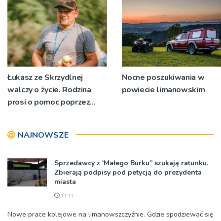
społeczność
ten dar [ZDJĘCIA]
Łukasz ze Skrzydlnej
Nocne poszukiwania w
walczy o życie. Rodzina
powiecie limanowskim
prosi o pomoc poprzez
specjalną zbiórkę
NAJNOWSZE
Sprzedawcy z 'Małego Burku” szukają ratunku.
Zbierają podpisy pod petycją do prezydenta
miasta
11:11
Nowe prace kolejowe na limanowszczyźnie. Gdzie spodziewać się