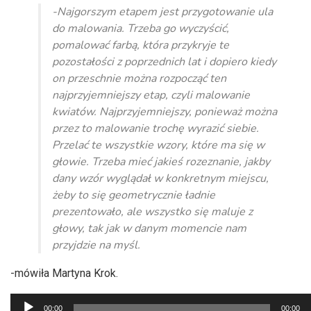
-Najgorszym etapem jest przygotowanie ula
do malowania. Trzeba go wyczyścić,
pomalować farbą, która przykryje te
pozostałości z poprzednich lat i dopiero kiedy
on przeschnie można rozpocząć ten
najprzyjemniejszy etap, czyli malowanie
kwiatów. Najprzyjemniejszy, ponieważ można
przez to malowanie trochę wyrazić siebie.
Przelać te wszystkie wzory, które ma się w
głowie. Trzeba mieć jakieś rozeznanie, jakby
dany wzór wyglądał w konkretnym miejscu,
żeby to się geometrycznie ładnie
prezentowało, ale wszystko się maluje z
głowy, tak jak w danym momencie nam
przyjdzie na myśl.
-mówiła Martyna Krok.
Odtwarzacz
00:00
00:00