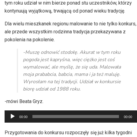
tym roku udział w nim bierze ponad stu uczestników, którzy
kontynuują wyjątkową, trwającą od ponad wieku tradycję.
Dla wielu mieszkanek regionu malowanie to nie tylko konkurs,
ale przede wszystkim rodzinna tradycja przekazywana z
pokolenia na pokolenie.
-Muszę odnowić stodołę. Akurat w tym roku
pogoda jest kapryśna, więc ciężko jest coś
wymalować, ale myślę, że się uda. Malowała
moja prababcia, babcia, mama i ja też maluję.
Wyrosłam na tej tradycji. Udział w konkursie
biorę udział od 1988 roku.
-mówi Beata Gryz.
Odtwarzacz
00:00
00:00
plików
dźwiękowych
Przygotowania do konkursu rozpoczęły się już kilka tygodni