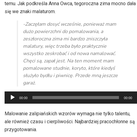
temu. Jak podkreśla Anna Owca, tegoroczna zima mocno dała
się we znaki malaturom.
-Zaczęłam dosyć wcześnie, ponieważ mam
dużo powierzchni do pomalowania, a
zeszłoroczna zima mi bardzo zniszczyła
malatury, więc trzeba było praktycznie
wszystko zeskrobać i od nowa namalować.
Chęci są, zapał jest. Na ten moment mam
pomalowane studnie, koryto, które kiedyś
służyło bydłu i piwnicę. Przede mną jeszcze
garaż.
Odtwarzacz
00:00
00:00
plików
dźwiękowych
Malowanie zalipiańskich wzorów wymaga nie tylko talentu,
ale również czasu i cierpliwości. Najbardziej pracochłonne są
przygotowania.