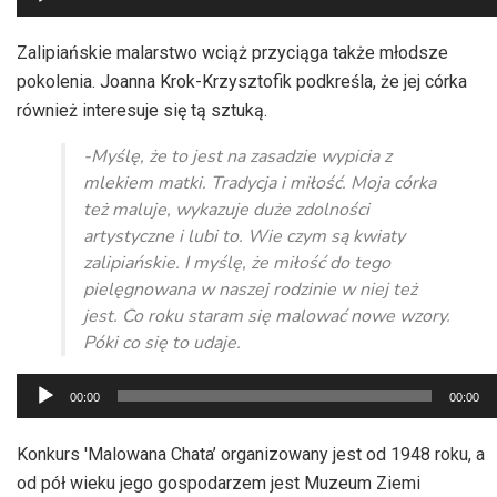
plików
dźwiękowych
Zalipiańskie malarstwo wciąż przyciąga także młodsze
pokolenia. Joanna Krok-Krzysztofik podkreśla, że jej córka
również interesuje się tą sztuką.
-Myślę, że to jest na zasadzie wypicia z
mlekiem matki. Tradycja i miłość. Moja córka
też maluje, wykazuje duże zdolności
artystyczne i lubi to. Wie czym są kwiaty
zalipiańskie. I myślę, że miłość do tego
pielęgnowana w naszej rodzinie w niej też
jest. Co roku staram się malować nowe wzory.
Póki co się to udaje.
Odtwarzacz
00:00
00:00
plików
dźwiękowych
Konkurs 'Malowana Chata’ organizowany jest od 1948 roku, a
od pół wieku jego gospodarzem jest Muzeum Ziemi