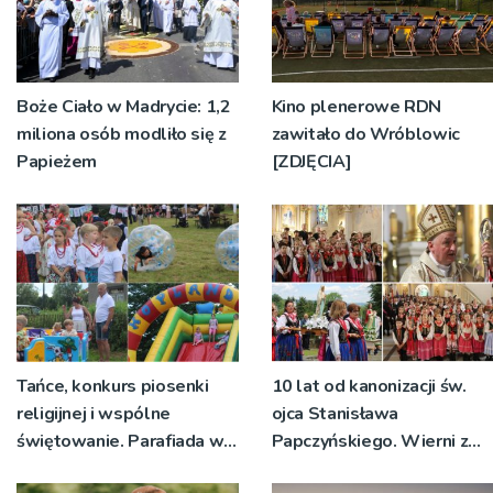
Boże Ciało w Madrycie: 1,2
Kino plenerowe RDN
miliona osób modliło się z
zawitało do Wróblowic
Papieżem
[ZDJĘCIA]
Tańce, konkurs piosenki
10 lat od kanonizacji św.
religijnej i wspólne
ojca Stanisława
świętowanie. Parafiada w
Papczyńskiego. Wierni z
Radłowie integruje lokalną
Podegrodzia dziękowali za