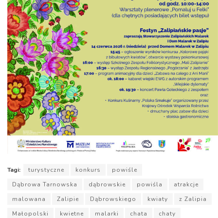
Tagi:
turystyczne
konkurs
powiśle
Dąbrowa Tarnowska
dąbrowskie
powiśla
atrakcje
malowana
Zalipie
Dąbrowskiego
kwiaty
z Zalipia
Małopolski
kwietne
malarki
chata
chaty